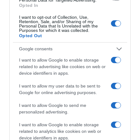
Opted In
Δήμας: "Είμαστε στο 76% του κατασκευαστικού
αντικειμένου"
I want to opt-out of Collection, Use,
Retention, Sale, and/or Sharing of my
Personal Data that Is Unrelated with the
Purposes for which it was collected.
Opted Out
Google consents
I want to allow Google to enable storage
related to advertising like cookies on web or
device identifiers in apps.
I want to allow my user data to be sent to
Google for online advertising purposes.
I want to allow Google to send me
personalized advertising.
ΕΛΛΑΔΑ
Η Ελλάδα στις κορυφαίες επιλογές
I want to allow Google to enable storage
related to analytics like cookies on web or
των Ευρωπαίων ταξιδιωτών, σύμφωνα
device identifiers in apps.