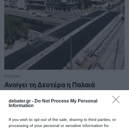
ΕΛΛΑΔΑ
Ανοίγει τη Δευτέρα η Παλαιά
Παραλιακή στην Καλλιθέα –
Θωρακίζεται η περιοχή απέναντι σε
debater.gr -
Do Not Process My Personal
Information
πλημμυρικά φαινόμενα (βίντεο)
If you wish to opt-out of the sale, sharing to third parties, or
Από τη Λεωφόρο Θησέως έως την οδό Καποδιστρίου
processing of your personal or sensitive information for