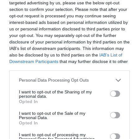
targeted advertising by us, please use the below opt-out
section to confirm your selection. Please note that after your
opt-out request is processed you may continue seeing
interest-based ads based on personal information utilized by
us or personal information disclosed to third parties prior to
your opt-out. You may separately opt-out of the further
disclosure of your personal information by third parties on the
IAB’s list of downstream participants. This information may
also be disclosed by us to third parties on the
IAB’s List of
Downstream Participants
that may further disclose it to other
third parties.
Please note that this website/app uses one or more Google
Personal Data Processing Opt Outs
services and may gather and store information including but
ΕΛΛΑΔΑ
not limited to your visit or usage behaviour. You may click to
I want to opt-out of the Sharing of my
personal data.
grant or deny consent to Google and its third-party tags to
Υπογράφηκε η σύμβαση για τα
Opted In
use your data for below specified purposes in below Google
συστήματα αεροναυτιλίας στο νέο
consent section.
I want to opt-out of the Sale of my
Διεθνές Αεροδρόμιο Ηρακλείου –
Personal Data.
Opted In
Αναμένεται να τεθεί σε λειτουργία
τον Νοέμβριο του 2028
I want to opt-out of processing my
Personal Data for Targeted Advertising.