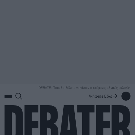
ΑΝΑΖΗΤΗΣΗ
DEBATE: Πότε θα θέλατε να γίνουν οι επόμενες εθνικές εκλογές;
Ψήφισε Εδώ