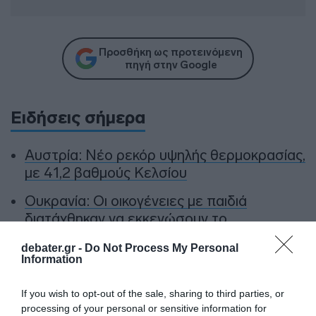
Προσθήκη ως προτεινόμενη
πηγή στην Google
Ειδήσεις σήμερα
Αυστρία: Νέο ρεκόρ υψηλής θερμοκρασίας,
με 41,2 βαθμούς Κελσίου
Ουκρανία: Οι οικογένειες με παιδιά
διατάχθηκαν να εκκενώσουν το
Κραματόρσκ
debater.gr -
Do Not Process My Personal
Information
ΗΠΑ: Ο Ζούκερμπεργκ απολογήθηκε στην
Ινδία για λάθη και περιεχόμενο της Meta
If you wish to opt-out of the sale, sharing to third parties, or
Χαλκιδική: Εντός ορίων τα αποτελέσματα
processing of your personal or sensitive information for