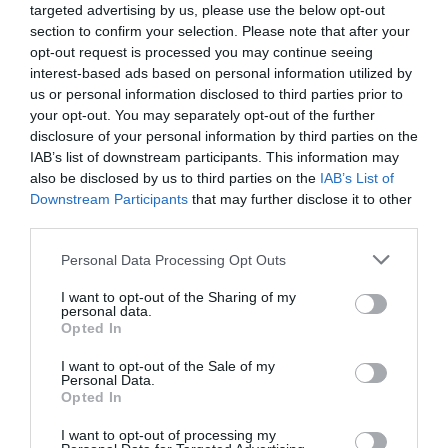
targeted advertising by us, please use the below opt-out
από τις πρώτες μικροβιολογικές αναλύσεις
section to confirm your selection. Please note that after your
στο πόσιμο νερό
opt-out request is processed you may continue seeing
interest-based ads based on personal information utilized by
us or personal information disclosed to third parties prior to
Ακολούθησε το debater.gr στο
Google News
your opt-out. You may separately opt-out of the further
και μάθετε πρώτοι όλες τις ειδήσεις
disclosure of your personal information by third parties on the
IAB’s list of downstream participants. This information may
also be disclosed by us to third parties on the
IAB’s List of
Share
Tweet
Downstream Participants
that may further disclose it to other
third parties.
ΚΑΙΡΟΣ
ΚΛΕΑΡΧΟΣ ΜΑΡΟΥΣΑΚΗΣ
Please note that this website/app uses one or more Google
Personal Data Processing Opt Outs
services and may gather and store information including but
ΔΙΑΦΗΜΙΣΗ
not limited to your visit or usage behaviour. You may click to
I want to opt-out of the Sharing of my
personal data.
grant or deny consent to Google and its third-party tags to
Opted In
use your data for below specified purposes in below Google
consent section.
I want to opt-out of the Sale of my
Personal Data.
Opted In
I want to opt-out of processing my