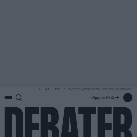
ΑΝΑΖΗΤΗΣΗ
DEBATE: Πότε θα θέλατε να γίνουν οι επόμενες εθνικές εκλογές;
Ψήφισε Εδώ