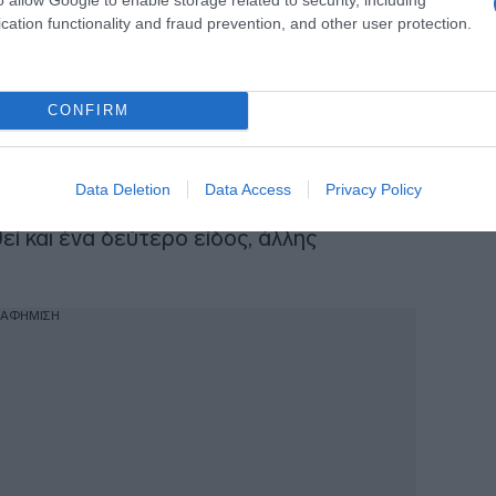
cation functionality and fraud prevention, and other user protection.
CONFIRM
Data Deletion
Data Access
Privacy Policy
φαρμακοποιοί, καθώς καθώς στην
ί και ένα δεύτερο είδος, άλλης
ΙΑΦΗΜΙΣΗ