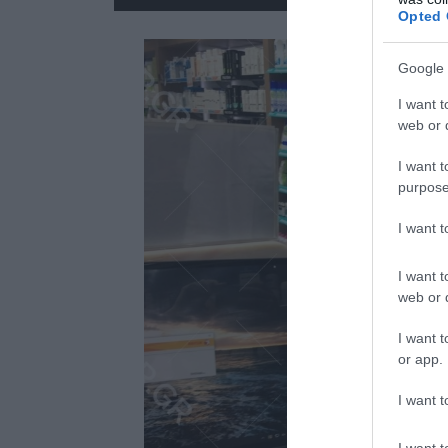
Opted 
Google 
I want t
web or d
I want t
purpose
I want 
I want t
web or d
I want t
or app.
I want t
I want t