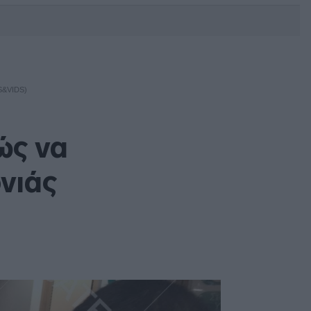
DEBATE: Πότε θα θέλατε να
γίνουν οι επόμενες εθνικές
εκλογές;
S&VIDS)
ώς να
νιάς