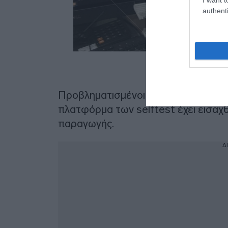
authenti
Προβληματισμένοι εμφανίζονται οι 
πλατφόρμα των selftest έχει εισαχθε
παραγωγής.
Δ