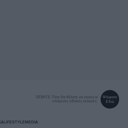
Ψήφισε
DEBATE: Πότε θα θέλατε να γίνουν οι
επόμενες εθνικές εκλογές;
Εδώ
ΚΑ
LIFESTYLE
MEDIA