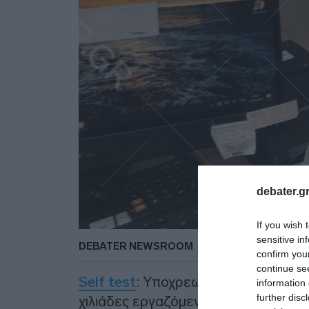
debater.gr
If you wish 
sensitive in
DEBATER NEWSROOM
confirm you
continue se
Self test
: Υποχρεωτικά από σήμερα
information 
further disc
χιλιάδες εργαζόμενους σε δημόσιο κα