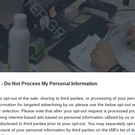
 -
Do Not Process My Personal Information
to opt-out of the sale, sharing to third parties, or processing of your per
formation for targeted advertising by us, please use the below opt-out s
r selection. Please note that after your opt-out request is processed y
eing interest-based ads based on personal information utilized by us or
 Δευτέρα τα αυτοδιαγνωστικά τεστ για
disclosed to third parties prior to your opt-out. You may separately opt-
losure of your personal information by third parties on the IAB’s list of
ι ιδιωτικό τομέα. Δείτε στο
DEBATER