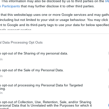
. This information may also be disclosed by us to third parties on the
IA
 το φαρμακείο της γειτονιάς σας το
Participants
that may further disclose it to other third parties.
 that this website/app uses one or more Google services and may gath
including but not limited to your visit or usage behaviour. You may click 
 to Google and its third-party tags to use your data for below specifi
ogle consent section.
l Data Processing Opt Outs
o opt-out of the Sharing of my personal data.
In
o opt-out of the Sale of my Personal Data.
In
to opt-out of processing my Personal Data for Targeted
ing.
In
o opt-out of Collection, Use, Retention, Sale, and/or Sharing
ersonal Data that Is Unrelated with the Purposes for which it
lected.