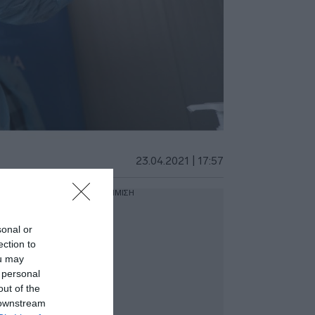
23.04.2021 | 17:57
ΔΙΑΦΗΜΙΣΗ
sonal or
ection to
ou may
 personal
out of the
 downstream