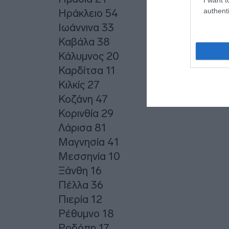
authenti
Ηράκλειο 54
Ιωάννινα 33
Καβάλα 38
Κάλυμνος 20
Καρδίτσα 11
Κιλκίς 27
Κοζάνη 47
Κορινθία 29
Λάρισα 81
Μαγνησία 41
Μεσσηνία 10
Ξάνθη 16
Πέλλα 36
Πιερία 12
Ρέθυμνο 18
Ροδόπη 17