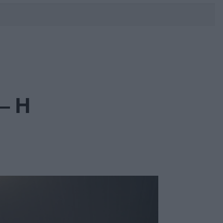
DEBATE: Πότε θα θέλατε να
γίνουν οι επόμενες εθνικές
εκλογές;
– Η