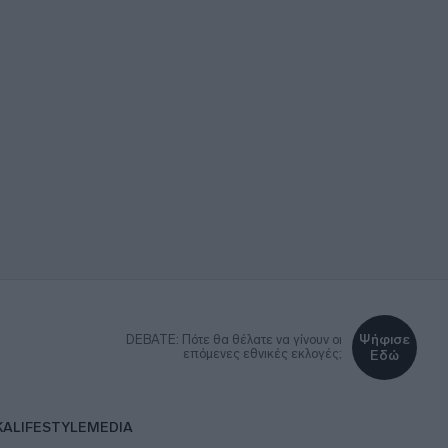
Ψήφισε
DEBATE: Πότε θα θέλατε να γίνουν οι
επόμενες εθνικές εκλογές;
Εδώ
ΚΑ
LIFESTYLE
MEDIA