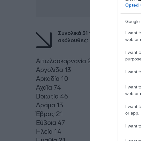
Opted 
Google 
Συνολικά 31 περιφέρειες καταγ
I want t
web or d
ακόλουθες:
I want t
purpose
Αιτωλοακαρνανία 20
Αργολίδα 13
I want 
Αρκαδία 10
Αχαΐα 74
I want t
web or d
Βοιωτία 46
Δράμα 13
I want t
Έβρος 21
or app.
Εύβοια 47
I want t
Ηλεία 14
Ημαθία 21
I want t