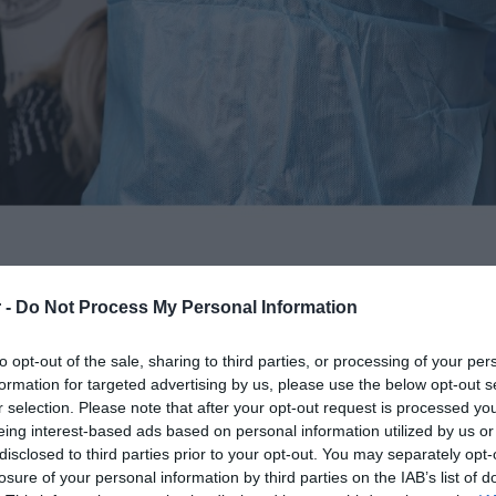
 -
Do Not Process My Personal Information
μέρα ανακοινώθηκαν οι περιοχές όπου
κρούσματα και όπως βλέπουμε τις
to opt-out of the sale, sharing to third parties, or processing of your per
πάλι πρώτη.
formation for targeted advertising by us, please use the below opt-out s
r selection. Please note that after your opt-out request is processed y
eing interest-based ads based on personal information utilized by us or
κρούσματα κατανέμονται ως εξής:
disclosed to third parties prior to your opt-out. You may separately opt-
losure of your personal information by third parties on the IAB’s list of