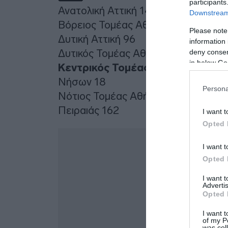
participants
Ανατολική Αττική 147
Downstream 
Βόρειος Τομέας Αθήνας 154
Please note
Δυτική Αττική 96
information 
Δυτικός Τομέας Αθήνας 217
deny consent
in below Go
Κεντρικός Τομέας Αθήνας 402
Νήσων 18
Persona
Νότιος Τομέας Αθήνας 159
Πειραιάς 162
I want t
Opted 
Δ
I want t
Opted 
I want 
Advertis
Opted 
I want t
of my P
was col