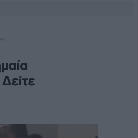
DEBATE: Πότε θα θέλατε να
γίνουν οι επόμενες εθνικές
εκλογές;
ΤΕΟ
ημαία
 Δείτε