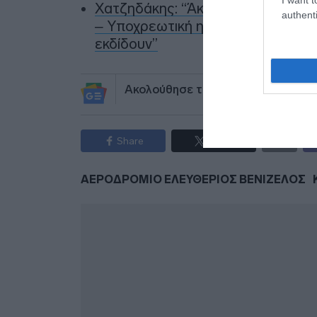
Χατζηδάκης: “Άκυρες από 1η Οκτω
authenti
– Υποχρεωτική η δημοσίευσή τους
εκδίδουν”
Ακολούθησε το debater.gr στο
Go
Share
Tweet
ΑΕΡΟΔΡΟΜΙΟ ΕΛΕΥΘΕΡΙΟΣ ΒΕΝΙΖΕΛΟΣ