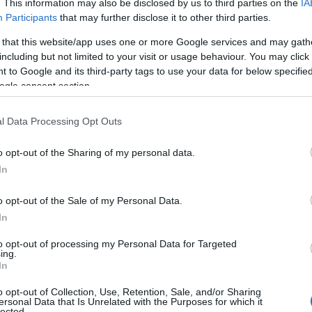
. This information may also be disclosed by us to third parties on the
IA
Participants
that may further disclose it to other third parties.
 that this website/app uses one or more Google services and may gath
including but not limited to your visit or usage behaviour. You may click 
 to Google and its third-party tags to use your data for below specifi
ogle consent section.
l Data Processing Opt Outs
o opt-out of the Sharing of my personal data.
In
o opt-out of the Sale of my Personal Data.
In
to opt-out of processing my Personal Data for Targeted
ing.
In
έστηκε ρεπόρτερ της εκπομπής
 σε σημείο πώλησης συναλλάγματος,
o opt-out of Collection, Use, Retention, Sale, and/or Sharing
ersonal Data that Is Unrelated with the Purposes for which it
lected.