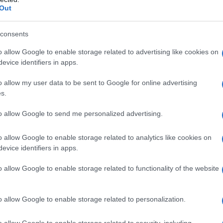
 αιτία, έναν άλλον άνδρα, με
Out
 αστυνομικούς.
consents
η ως προτεινόμενη
o allow Google to enable storage related to advertising like cookies on
ή στην Google
evice identifiers in apps.
o allow my user data to be sent to Google for online advertising
s.
to allow Google to send me personalized advertising.
μιούργησαν τηλεφωνική γραμμή…
ους
o allow Google to enable storage related to analytics like cookies on
evice identifiers in apps.
αλιακή στην Καλλιθέα – Θωρακίζεται η
αινόμενα (βίντεο)
o allow Google to enable storage related to functionality of the website
στήματα αεροναυτιλίας στο νέο Διεθνές
αι να τεθεί σε λειτουργία τον Νοέμβριο
o allow Google to enable storage related to personalization.
o allow Google to enable storage related to security, including