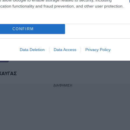
βρίου οι εγκύκλιοι που δεν αναρτώνται
cation functionality and fraud prevention, and other user protection.
 στις ιστοσελίδες των φορέων που τις
CONFIRM
ogle News
και μάθετε πρώτοι όλες τις ειδήσεις
Data Deletion
Data Access
Privacy Policy
ΚΑΥΓΑΣ
ΔΙΑΦΗΜΙΣΗ