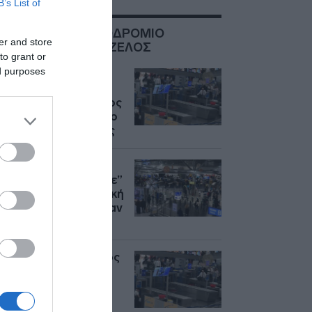
B’s List of
ΣΧΕΤΙΚΑ ΜΕ:ΑΕΡΟΔΡΟΜΙΟ
er and store
ΕΛΕΥΘΕΡΙΟΣ ΒΕΝΙΖΕΛΟΣ
to grant or
ed purposes
“Ελευθέριος
Βενιζέλος”:
Συνελήφθη 37χρονος
με 4 μαχαίρια και δύο
ψαλίδια κλαδέματος
“Ελευθέριος
Βενιζέλος”: “Πέταξε”
τον Ιούλιο η επιβατική
κίνηση – Διακινήθηκαν
3,93 εκατ. επιβάτες
Συνελήφθη 71χρονος
καταζητούμενος με
ερυθρά αγγελία στο
“Ελ. Βενιζέλος” –