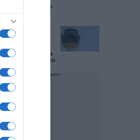
Κατηγορείται για
βιασμό ανηλίκου στο
Περού
Συναγερμός στο
«Ελευθέριος
Βενιζέλος»:
Αεροσκάφος με 67
επιβάτες επέστρεψε
εκτάκτως στην Αθήνα
ΔΙΑΦΗΜΙΣΗ