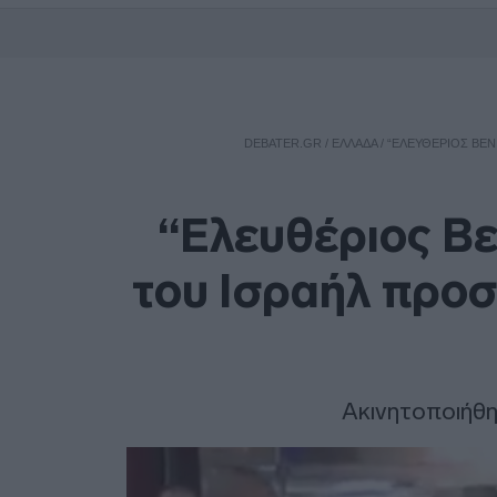
DEBATER.GR
/
ΕΛΛΑΔΑ
/
“ΕΛΕΥΘΈΡΙΟΣ ΒΕΝ
“Ελευθέριος Βε
του Ισραήλ προσ
Ακινητοποιήθη