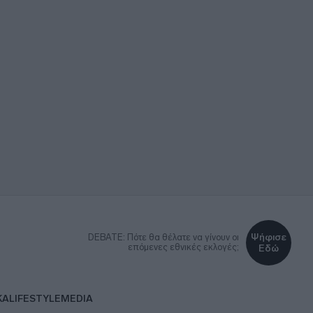
Ψήφισε
DEBATE: Πότε θα θέλατε να γίνουν οι
επόμενες εθνικές εκλογές;
Εδώ
ΚΑ
LIFESTYLE
MEDIA