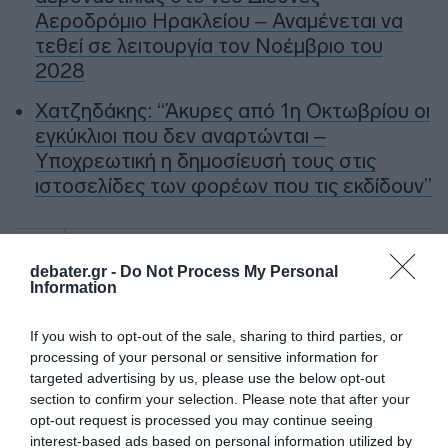
Αεροδρόμιο Ηρακλείου – Αναμένεται να
τεθεί σε λειτουργία τον Νοέμβριο του
2028
Χατζηδάκης: “Άκυρες από 1η Οκτωβρίου οι
εγκύκλιοι που δεν αναρτώνται –
Υποχρεωτική η δημοσίευσή τους στις
ιστοσελίδες των φορέων που τις εκδίδουν”
Ακολούθησε το debater.gr στο
Google News
και μάθετε πρώτοι όλες τις ειδήσεις
debater.gr -
Do Not Process My Personal
Information
Share
Tweet
If you wish to opt-out of the sale, sharing to third parties, or
processing of your personal or sensitive information for
targeted advertising by us, please use the below opt-out
ΔΥΤΙΚΗ ΑΤΤΙΚΗ
ΣΥΛΛΗΨΗ
section to confirm your selection. Please note that after your
opt-out request is processed you may continue seeing
ΔΙΑΦΗΜΙΣΗ
interest-based ads based on personal information utilized by