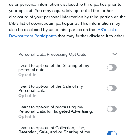
us or personal information disclosed to third parties prior to
your opt-out. You may separately opt-out of the further
disclosure of your personal information by third parties on the
IAB’s list of downstream participants. This information may
also be disclosed by us to third parties on the
IAB’s List of
Downstream Participants
that may further disclose it to other
third parties.
Please note that this website/app uses one or more Google
Personal Data Processing Opt Outs
services and may gather and store information including but
not limited to your visit or usage behaviour. You may click to
I want to opt-out of the Sharing of my
personal data.
grant or deny consent to Google and its third-party tags to
Opted In
ΣΧΟΛΙΑ
use your data for below specified purposes in below Google
consent section.
I want to opt-out of the Sale of my
Personal Data.
Opted In
I want to opt-out of processing my
Personal Data for Targeted Advertising.
Opted In
I want to opt-out of Collection, Use,
Retention, Sale, and/or Sharing of my