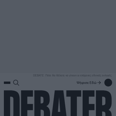
ΑΝΑΖΗΤΗΣΗ
DEBATE: Πότε θα θέλατε να γίνουν οι επόμενες εθνικές εκλογές;
Ψήφισε Εδώ