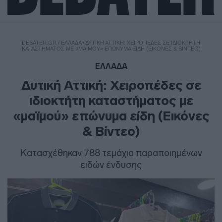
DEBATER.GR
/
ΕΛΛΑΔΑ
/
ΔΥΤΙΚΉ ΑΤΤΙΚΉ: ΧΕΙΡΟΠΈΔΕΣ ΣΕ ΙΔΙΟΚΤΉΤΗ
ΚΑΤΑΣΤΉΜΑΤΟΣ ΜΕ «ΜΑΪΜΟΎ» ΕΠΏΝΥΜΑ ΕΊΔΗ (ΕΙΚΌΝΕΣ & ΒΊΝΤΕΟ)
ΕΛΛΑΔΑ
Δυτική Αττική: Χειροπέδες σε
ιδιοκτήτη καταστήματος με
«μαϊμού» επώνυμα είδη (Εικόνες
& Βίντεο)
Κατασχέθηκαν 788 τεμάχια παραποιημένων
ειδών ένδυσης