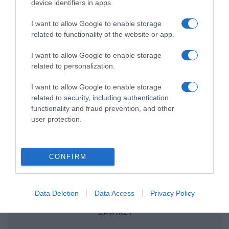
device identifiers in apps.
παραγωγικής βάσης στρατηγική
προτεραιότητα για μία πιο ανταγωνιστική,
I want to allow Google to enable storage
εξωστρεφή και ανθεκτική ελληνική
related to functionality of the website or app.
οικονομία”
I want to allow Google to enable storage
“Ελευθέριος Βενιζέλος”: Συνελήφθη
related to personalization.
37χρονος με 4 μαχαίρια και δύο ψαλίδια
I want to allow Google to enable storage
κλαδέματος
related to security, including authentication
functionality and fraud prevention, and other
user protection.
Ακολούθησε το debater.gr στο
Google News
και μάθετε πρώτοι όλες τις ειδήσεις
CONFIRM
Share
Tweet
ΕΜΥ
ΚΑΙΡΟΣ
ΚΑΙΡΟΣ ΣΗΜΕΡΑ
Data Deletion
Data Access
Privacy Policy
ΔΙΑΦΗΜΙΣΗ