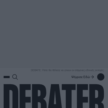
ΑΝΑΖΗΤΗΣΗ
DEBATE: Πότε θα θέλατε να γίνουν οι επόμενες εθνικές εκλογές;
Ψήφισε Εδώ