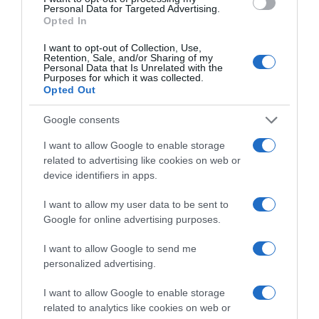
Personal Data for Targeted Advertising.
Opted In
Θερμοκρασία: Από 21 έως 31 με 32 βαθμούς
Κελσίου.
I want to opt-out of Collection, Use,
Retention, Sale, and/or Sharing of my
Personal Data that Is Unrelated with the
Purposes for which it was collected.
Opted Out
Προσθήκη ως προτεινόμενη
πηγή στην Google
Google consents
I want to allow Google to enable storage
Ειδήσεις σήμερα
related to advertising like cookies on web or
device identifiers in apps.
Δείτε τις προσπάθειες χελώνας να
I want to allow my user data to be sent to
γεννήσει σε παραλία της Ρόδου – Η
Google for online advertising purposes.
προειδοποίηση των κατοίκων (βίντεο)
I want to allow Google to send me
Τροχαίο στον Κηφισό – Καθυστερήσεις
personalized advertising.
στο ρεύμα προς Πειραιά
I want to allow Google to enable storage
Μητσοτάκης: “Η ενίσχυση της
related to analytics like cookies on web or