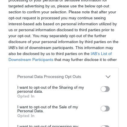
targeted advertising by us, please use the below opt-out
section to confirm your selection. Please note that after your
Κυκλάδες – Κρήτη
opt-out request is processed you may continue seeing
Καιρός: Γενικά αίθριος.
interest-based ads based on personal information utilized by
us or personal information disclosed to third parties prior to
Ανεμοι: Από δυτικές διευθύνσεις 3 με 5 και
your opt-out. You may separately opt-out of the further
disclosure of your personal information by third parties on the
στις Κυκλάδες από βόρειες διευθύνσεις
IAB’s list of downstream participants. This information may
τοπικά έως 6 μποφόρ.
also be disclosed by us to third parties on the
IAB’s List of
Downstream Participants
that may further disclose it to other
Θερμοκρασία: Από 20 έως 28 και στην Κρήτη
third parties.
τοπικά 30 με 31 βαθμούς Κελσίου.
Please note that this website/app uses one or more Google
Personal Data Processing Opt Outs
services and may gather and store information including but
Νησιά Ανατολικού Αιγαίου – Δωδεκάνησα
not limited to your visit or usage behaviour. You may click to
I want to opt-out of the Sharing of my
personal data.
grant or deny consent to Google and its third-party tags to
Καιρός: Γενικά αίθριος με αραιές νεφώσεις
Opted In
use your data for below specified purposes in below Google
κατά περιόδους στα βόρεια.
consent section.
I want to opt-out of the Sale of my
Personal Data.
Opted In
Ανεμοι: Από βόρειες διευθύνσεις 4 με 6
μποφόρ.
I want to opt-out of processing my