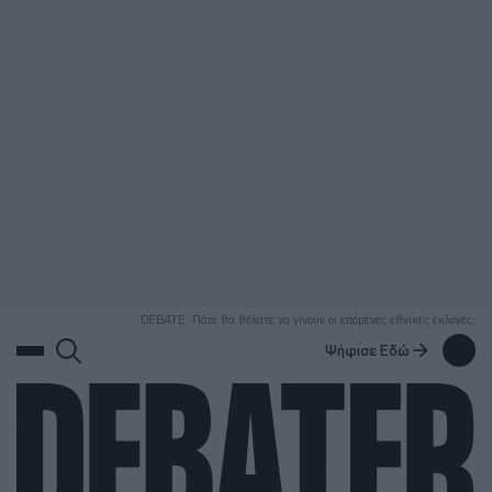
ΑΝΑΖΗΤΗΣΗ
DEBATE: Πότε θα θέλατε να γίνουν οι επόμενες εθνικές εκλογές;
Ψήφισε Εδώ