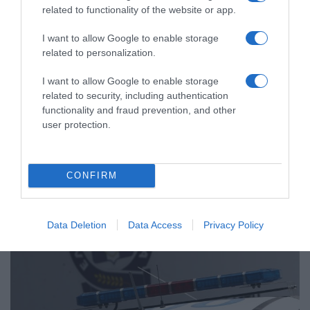
related to functionality of the website or app.
I want to allow Google to enable storage
related to personalization.
ΕΛΛΑΔΑ
Από τη ΓΑΔΑ, σε εισαγγελέα και
I want to allow Google to enable storage
ανακριτή η 46χρονη που κατηγορείται
related to security, including authentication
για τον φονικό εμπρησμό στη Marfin
functionality and fraud prevention, and other
user protection.
Η κατηγορούμενη από την πρώττη στιγμή δήλωσε αθώα -
Πώς την ταυτοποίησαν οι Αρχές
CONFIRM
Data Deletion
Data Access
Privacy Policy