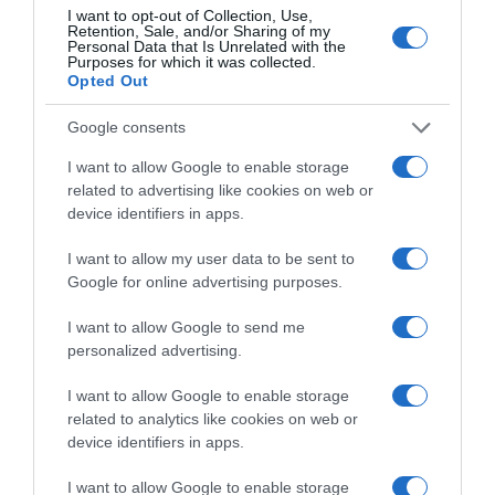
I want to opt-out of Collection, Use,
Retention, Sale, and/or Sharing of my
Personal Data that Is Unrelated with the
Purposes for which it was collected.
ΕΛΛΑΔΑ
Opted Out
Θεσσαλονίκη: Συνελήφθη 31χρονος
Τούρκος – Εκκρεμούσε εις βάρος του
Google consents
ερυθρά αγγελία
I want to allow Google to enable storage
related to advertising like cookies on web or
Είχε απασχολήσει τις Αρχές για κατοχή ναρκωτικών και
device identifiers in apps.
οπλοκατοχή
I want to allow my user data to be sent to
Google for online advertising purposes.
I want to allow Google to send me
personalized advertising.
I want to allow Google to enable storage
related to analytics like cookies on web or
device identifiers in apps.
I want to allow Google to enable storage