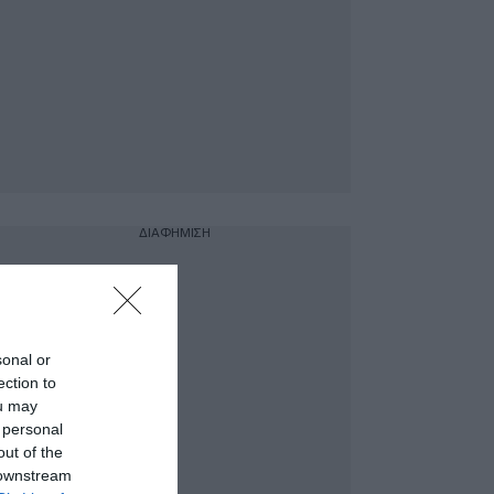
ΔΙΑΦΗΜΙΣΗ
sonal or
ection to
ou may
 personal
out of the
 downstream