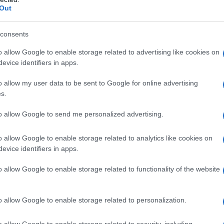
Out
consents
o allow Google to enable storage related to advertising like cookies on
evice identifiers in apps.
o allow my user data to be sent to Google for online advertising
s.
το λιγότερο 1.000 άνθρωποι την ημέρα”,
to allow Google to send me personalized advertising.
τα ότι θα είναι ανοιχτό μόνον τα
οίηση περίπου εξήντα γιατρών,
o allow Google to enable storage related to analytics like cookies on
evice identifiers in apps.
σωπικού υποδοχής, σύμφωνα με τους
o allow Google to enable storage related to functionality of the website
o allow Google to enable storage related to personalization.
ι αποκλειστικά μέσω ίντερνετ,
o allow Google to enable storage related to security, including