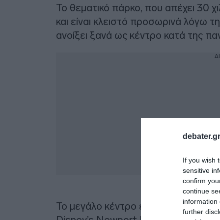
Το θεματικό πάρκο, που απέχει 30 
και είναι κλειστό προσωρινά λόγω τ
ανοίξει ξανά ως κέντρο κατά της παν
Δ
debater.gr
If you wish 
sensitive in
confirm you
continue se
information 
Το μεγάλο κέντρο εμβολιασμού θα λ
further disc
Disney’s Newport Bay Club” που βρί