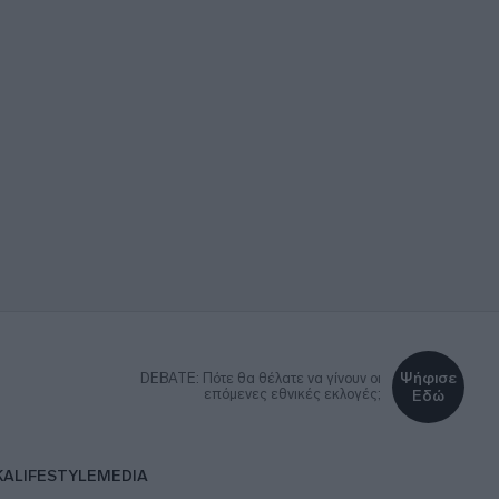
Ψήφισε
DEBATE: Πότε θα θέλατε να γίνουν οι
επόμενες εθνικές εκλογές;
Εδώ
ΚΑ
LIFESTYLE
MEDIA