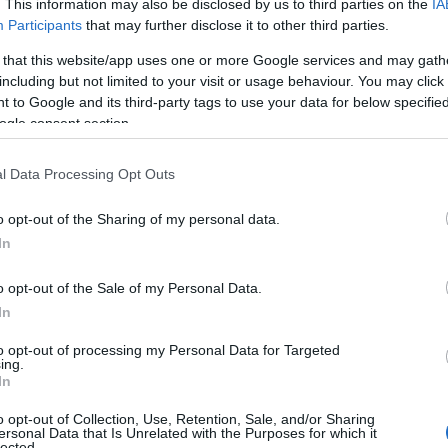
. This information may also be disclosed by us to third parties on the
IA
σεις.
Participants
that may further disclose it to other third parties.
 that this website/app uses one or more Google services and may gath
including but not limited to your visit or usage behaviour. You may click 
ά στα ξενοδοχεία, έξω από το ίδιο το
 to Google and its third-party tags to use your data for below specifi
ogle consent section.
 καμία θεματική δραστηριότητα που να
l Data Processing Opt Outs
o opt-out of the Sharing of my personal data.
ριοτήτων της μεταξύ της 13ης Μαρτίου
In
sneyland Paris, η οποία απασχολεί 17.000
o opt-out of the Sale of my Personal Data.
ό τις 30 Οκτωβρίου λόγω των
In
υν για την αναχαίτιση της πανδημίας.
to opt-out of processing my Personal Data for Targeted
ing.
In
o opt-out of Collection, Use, Retention, Sale, and/or Sharing
ersonal Data that Is Unrelated with the Purposes for which it
lected.