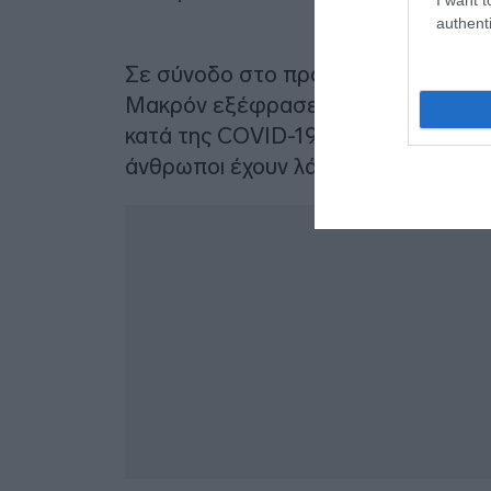
authenti
Σε σύνοδο στο προεδρικό μέγαρο τη
Μακρόν εξέφρασε την ικανοποίησή τ
κατά της COVID-19 “επιταχύνεται” σ
άνθρωποι έχουν λάβει μια πρώτη δό
Δ