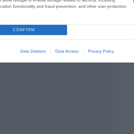
cation functionality and fraud prevention, and other user protection.
ν Τρίτη, ο Γάλλος πρόεδρος Εμανουέλ
ου για το γεγονός ότι ο εμβολιασμός
CONFIRM
τη Γαλλία, καθώς σχεδόν 18 εκατομμύρια
ση.
Data Deletion
Data Access
Privacy Policy
ΙΑΦΗΜΙΣΗ