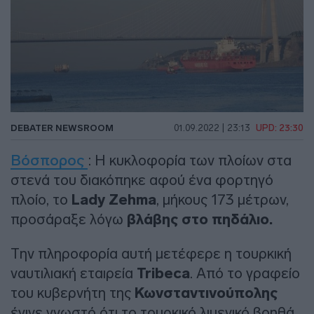
DEBATER NEWSROOM
01.09.2022 | 23:13
UPD: 23:30
Βόσπορος
: Η κυκλοφορία των πλοίων στα
στενά του διακόπηκε αφού ένα φορτηγό
πλοίο, το
Lady Zehma
, μήκους 173 μέτρων,
προσάραξε λόγω
βλάβης στο πηδάλιο.
Την πληροφορία αυτή μετέφερε η τουρκική
ναυτιλιακή εταιρεία
Tribeca
. Από το γραφείο
του κυβερνήτη της
Κωνσταντινούπολης
έγινε γνωστό ότι το τουρκικό λιμενικό βοηθά