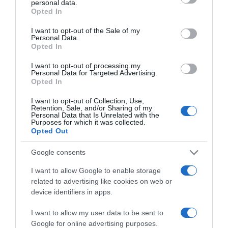
personal data.
grant or deny consent to Google and its third-party tags to
Opted In
use your data for below specified purposes in below Google
consent section.
I want to opt-out of the Sale of my
Personal Data.
ΔΙΕΘΝΗ
Opted In
I want to opt-out of processing my
Personal Data for Targeted Advertising.
Opted In
I want to opt-out of Collection, Use,
Retention, Sale, and/or Sharing of my
Personal Data that Is Unrelated with the
Purposes for which it was collected.
Opted Out
Google consents
I want to allow Google to enable storage
related to advertising like cookies on web or
device identifiers in apps.
I want to allow my user data to be sent to
Google for online advertising purposes.