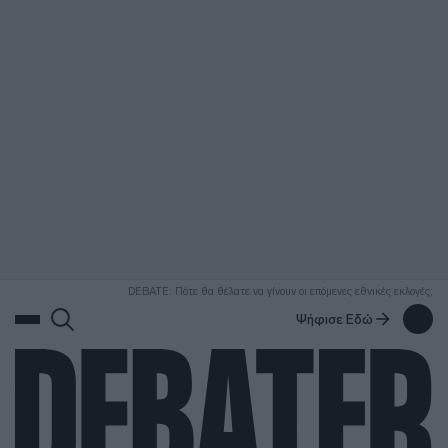
ΑΝΑΖΗΤΗΣΗ
DEBATE: Πότε θα θέλατε να γίνουν οι επόμενες εθνικές εκλογές;
Ψήφισε Εδώ