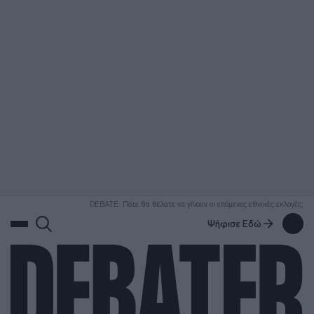
ΑΝΑΖΗΤΗΣΗ
DEBATE: Πότε θα θέλατε να γίνουν οι επόμενες εθνικές εκλογές;
Ψήφισε Εδώ