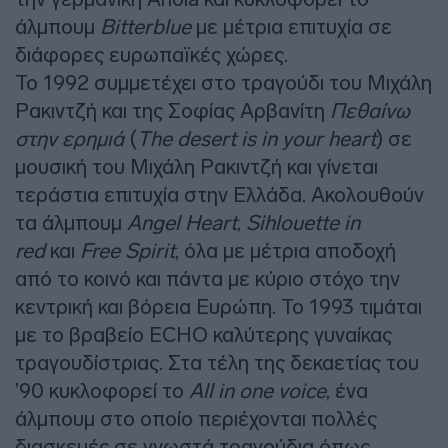
άλμπουμ
Bitterblue
με μέτρια επιτυχία σε
διάφορες ευρωπαϊκές χώρες.
Το 1992 συμμετέχει στο τραγούδι του Μιχάλη
Ρακιντζή και της Σοφίας Αρβανίτη
Πεθαίνω
στην ερημιά
(
The desert is in your heart
) σε
μουσική του Μιχάλη Ρακιντζή και γίνεται
τεράστια επιτυχία στην Ελλάδα. Ακολουθούν
τα άλμπουμ
Angel Heart
,
Sihlouette in
red
και
Free Spirit
, όλα με μέτρια αποδοχή
από το κοινό και πάντα με κύριο στόχο την
κεντρική και βόρεια Ευρώπη. To 1993 τιμάται
με το βραβείο ECHO καλύτερης γυναίκας
τραγουδίστριας. Στα τέλη της δεκαετίας του
’90 κυκλοφορεί το
All in one voice
, ένα
άλμπουμ στο οποίο περιέχονται πολλές
διασκευές σε γνωστά τραγούδια όπως