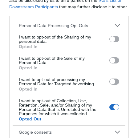
also be disclosed by us to third parties on the
IAB’s List of
Downstream Participants
that may further disclose it to other
third parties.
Please note that this website/app uses one or more Google
Personal Data Processing Opt Outs
services and may gather and store information including but
ΔΙΕΘΝΗ
not limited to your visit or usage behaviour. You may click to
I want to opt-out of the Sharing of my
personal data.
Ιράν: Φήμες ότι ο Μοτζτάμπα Χαμενεΐ
grant or deny consent to Google and its third-party tags to
Opted In
use your data for below specified purposes in below Google
βρίσκεται στο “νεκροκρέβατο” σε
consent section.
I want to opt-out of the Sale of my
εξαιρετικά κρίσιμη κατάσταση – “Θα
Personal Data.
μπορούσε να πεθάνει ανά πάσα
Opted In
στιγμή”
I want to opt-out of processing my
Personal Data for Targeted Advertising.
Opted In
Δεν έχει συναντήσει κανένα μέλος του υπουργικού
συμβουλίου μετά τον θάνατο του πατέρα του
I want to opt-out of Collection, Use,
Retention, Sale, and/or Sharing of my
Personal Data that Is Unrelated with the
Purposes for which it was collected.
Opted Out
ΡΟΗ ΕΙΔΗΣΕΩΝ
Google consents