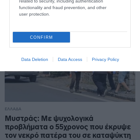
related to security, including authentication
Η ανάρτηση του Αμερικανού προέδρου
functionality and fraud prevention, and other
user protection.
CONFIRM
Data Deletion
Data Access
Privacy Policy
ΕΛΛΑΔΑ
Μυστράς: Με ψυχολογικά
προβλήματα ο 55χρονος που έκρυψε
τον νεκρό πατέρα του σε καταψύκτη