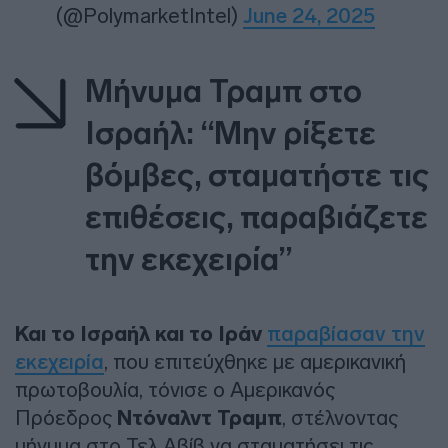
(@PolymarketIntel)
June 24, 2025
Μήνυμα Τραμπ στο
Ισραήλ: “Μην ρίξετε
βόμβες, σταματήστε τις
επιθέσεις, παραβιάζετε
την εκεχειρία”
Και το Ισραήλ και το Ιράν
παραβίασαν την
εκεχειρία
, που επιτεύχθηκε με αμερικανική
πρωτοβουλία, τόνισε ο Αμερικανός
Πρόεδρος
Ντόναλντ Τραμπ
, στέλνοντας
μήνυμα στο Τελ Αβίβ να σταματήσει τις