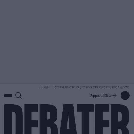
ΑΝΑΖΗΤΗΣΗ
DEBATE: Πότε θα θέλατε να γίνουν οι επόμενες εθνικές εκλογές;
Ψήφισε Εδώ