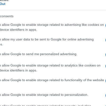
Out
ι σκληρύνει τη στάση της για τα
consents
o allow Google to enable storage related to advertising like cookies on
evice identifiers in apps.
o allow my user data to be sent to Google for online advertising
s.
to allow Google to send me personalized advertising.
o allow Google to enable storage related to analytics like cookies on
evice identifiers in apps.
o allow Google to enable storage related to functionality of the website
την Τουρκία, αλλά η εχθρότητα προς
 η αστυνομική καταστολή στις
o allow Google to enable storage related to personalization.
λο και πιο σκληρή με την πάροδο των
o allow Google to enable storage related to security, including