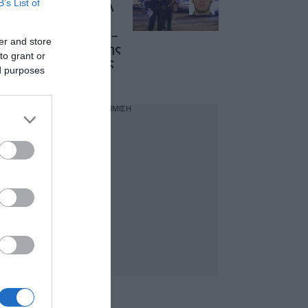
B’s List of
Βερολίνο: Το προφίλ
του 21χρονου
φερόμενου δράστη –
er and store
Γερμανός λιβανέζικης
to grant or
καταγωγής και μέλος
ed purposes
του ISIS
ΔΙΑΦΗΜΙΣΗ