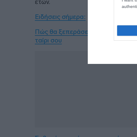
ετών.
authenti
Ειδήσεις σήμερα:
Πώς θα ξεπεράσεις τη ζήλια για να
ταίρι σου
Δ