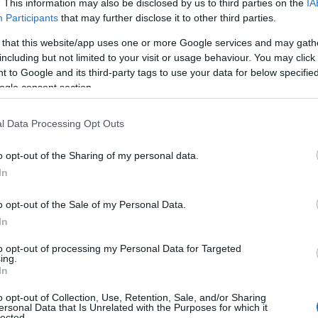
. This information may also be disclosed by us to third parties on the
IA
Participants
that may further disclose it to other third parties.
 that this website/app uses one or more Google services and may gath
including but not limited to your visit or usage behaviour. You may click 
 to Google and its third-party tags to use your data for below specifi
ogle consent section.
ΑΤΚΙ+ που έχει την έδρα της στην
l Data Processing Opt Outs
6 άτομα συνελήφθησαν.
o opt-out of the Sharing of my personal data.
In
ταντινούπολη, η αστυνομία διέλυσε μια
νειας και έθεσε υπό κράτηση
o opt-out of the Sale of my Personal Data.
In
to opt-out of processing my Personal Data for Targeted
ρίστανται στις ετήσιες πορείες
ing.
In
λ, την κύρια λεωφόρο της
αία χρόνια η κυβέρνηση υπό τον
o opt-out of Collection, Use, Retention, Sale, and/or Sharing
ersonal Data that Is Unrelated with the Purposes for which it
αμιστικών καταβολών Κόμμα του
lected.