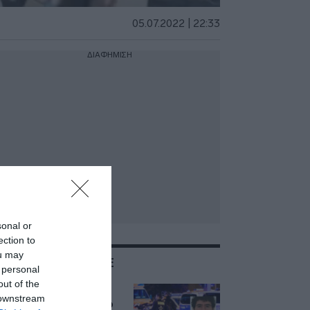
05.07.2022 | 22:33
ΔΙΑΦΗΜΙΣΗ
sonal or
ection to
ou may
ΣΧΕΤΙΚΑ ΜΕ:PRIDE
 personal
out of the
Μακελειό σε
 downstream
παρέλαση pride στο