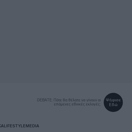
Ψήφισε
DEBATE: Πότε θα θέλατε να γίνουν οι
επόμενες εθνικές εκλογές;
Εδώ
ΚΑ
LIFESTYLE
MEDIA