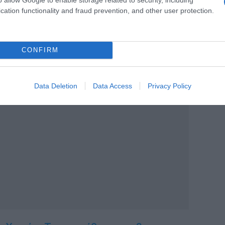
cation functionality and fraud prevention, and other user protection.
CONFIRM
 έχεις μια ισορροπημένη σχέση με το
Data Deletion
Data Access
Privacy Policy
ΙΑΦΗΜΙΣΗ