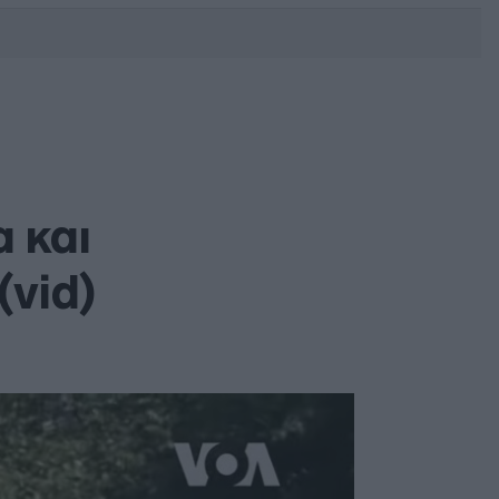
DEBATE: Πότε θα θέλατε να
γίνουν οι επόμενες εθνικές
εκλογές;
 και
(vid)