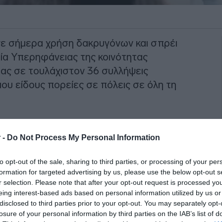
ανε σήμερα χρήση δακρυγόνων και σπρέι
εία Υπερηφάνειας της κοινότητας
ας σε τουλάχιστον 36 συλλήψεις
ου είδους πορείες σε πόλεις σε όλη τη
στυνομικούς να ρίχνουν σπρέι πιπεριού
 στο έδαφος πριν τους περάσουν
 -
Do Not Process My Personal Information
ε λεωφορεία της αστυνομίας.
to opt-out of the sale, sharing to third parties, or processing of your per
formation for targeted advertising by us, please use the below opt-out s
ΙΑΦΗΜΙΣΗ
r selection. Please note that after your opt-out request is processed y
eing interest-based ads based on personal information utilized by us or
disclosed to third parties prior to your opt-out. You may separately opt-
losure of your personal information by third parties on the IAB’s list of