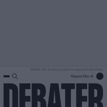
ΑΝΑΖΗΤΗΣΗ
DEBATE: Πότε θα θέλατε να γίνουν οι επόμενες εθνικές εκλογές;
Ψήφισε Εδώ