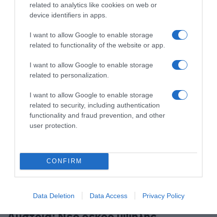
related to analytics like cookies on web or
ρίχνοντας το αυτοκίνητό του σε
device identifiers in apps.
διαδήλωση στο Μόναχο
I want to allow Google to enable storage
Σκοτώθηκε μια μητέρα και το δίχρονο παιδί της
related to functionality of the website or app.
I want to allow Google to enable storage
related to personalization.
I want to allow Google to enable storage
related to security, including authentication
functionality and fraud prevention, and other
user protection.
CONFIRM
Data Deletion
Data Access
Privacy Policy
ΔΙΕΘΝΗ
Αυστρία: Νέο ρεκόρ υψηλής