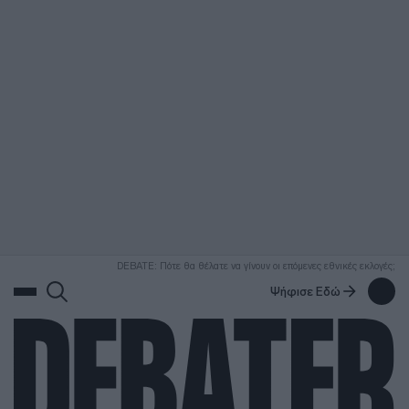
ΑΝΑΖΗΤΗΣΗ
DEBATE: Πότε θα θέλατε να γίνουν οι επόμενες εθνικές εκλογές;
Ψήφισε Εδώ