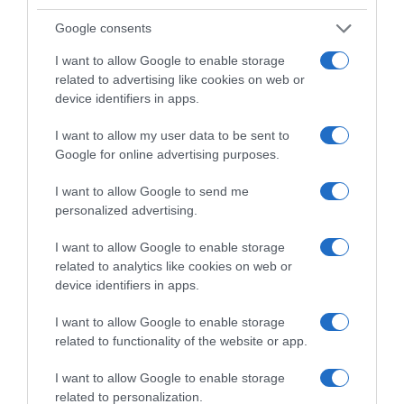
Google consents
I want to allow Google to enable storage
related to advertising like cookies on web or
device identifiers in apps.
ΑΥΤΟΚΙΝΗΤΟ
Το smart #2 ξεκίνησε δοκιμές σε
I want to allow my user data to be sent to
δημόσιους δρόμους – Πότε
Google for online advertising purposes.
παρουσιάζεται
I want to allow Google to send me
personalized advertising.
Στις εγκαταστάσεις δοκιμών, η ευελιξία του smart #2
αξιολογήθηκε σε ένα ευρύ φάσμα πραγματικών αστικών
I want to allow Google to enable storage
συνθηκών
related to analytics like cookies on web or
device identifiers in apps.
ΡΟΗ ΕΙΔΗΣΕΩΝ
I want to allow Google to enable storage
related to functionality of the website or app.
I want to allow Google to enable storage
related to personalization.