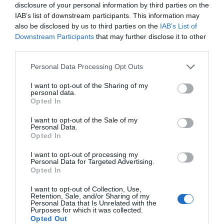
disclosure of your personal information by third parties on the
IAB’s list of downstream participants. This information may
also be disclosed by us to third parties on the
IAB’s List of
ΑΥΤΟΚΙΝΗΤΟ
Downstream Participants
that may further disclose it to other
Ηλεκτρικά οχήματα: Ταχυφορτιστές
third parties.
κάθε 60 χιλιόμετρα στους
Please note that this website/app uses one or more Google
Personal Data Processing Opt Outs
αυτοκινητοδρόμους των κρατών-
services and may gather and store information including but
μελών της ΕΕ
not limited to your visit or usage behaviour. You may click to
I want to opt-out of the Sharing of my
personal data.
grant or deny consent to Google and its third-party tags to
Opted In
use your data for below specified purposes in below Google
Οι περισσότερες χώρες πέτυχαν τους στόχους τους, εκτός
consent section.
από τη Μάλτα
I want to opt-out of the Sale of my
Personal Data.
Opted In
I want to opt-out of processing my
Personal Data for Targeted Advertising.
Opted In
I want to opt-out of Collection, Use,
Retention, Sale, and/or Sharing of my
Personal Data that Is Unrelated with the
Purposes for which it was collected.
Opted Out