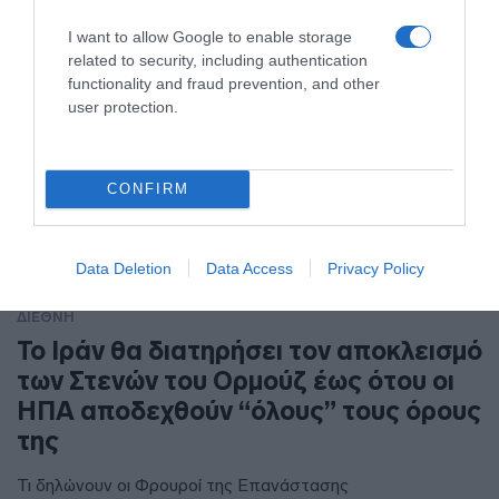
I want to allow Google to enable storage
related to security, including authentication
functionality and fraud prevention, and other
user protection.
CONFIRM
Data Deletion
Data Access
Privacy Policy
ΔΙΕΘΝΗ
To Ιράν θα διατηρήσει τον αποκλεισμό
των Στενών του Ορμούζ έως ότου οι
ΗΠΑ αποδεχθούν “όλους” τους όρους
της
Τι δηλώνουν οι Φρουροί της Επανάστασης