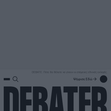
ΑΝΑΖΗΤΗΣΗ
DEBATE: Πότε θα θέλατε να γίνουν οι επόμενες εθνικές εκλογές;
Ψήφισε Εδώ