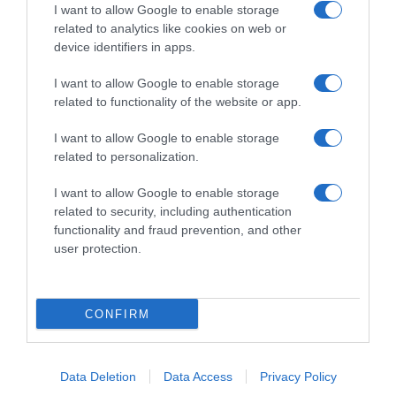
I want to allow Google to enable storage
related to analytics like cookies on web or
device identifiers in apps.
I want to allow Google to enable storage
related to functionality of the website or app.
ΔΙΕΘΝΗ
I want to allow Google to enable storage
ΗΠΑ: Το ξέσπασμα συζύγου στη γυναίκα του
related to personalization.
που τον απατούσε – Δείτε το viral βίντεο
I want to allow Google to enable storage
related to security, including authentication
Η γιορτή που μετατράπηκε σε θρήνο
functionality and fraud prevention, and other
19.05.2025 - 09:04
user protection.
CONFIRM
Data Deletion
Data Access
Privacy Policy