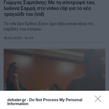
Γιώργος Σαμπάνης: Mε τη σύντροφό του,
Ιωάννα Σαρρή, στο video clip για το νέο
τραγούδι του (vid)
Το «Αν Δεν Έρθεις Εσύ» έχει ήδη κατακτήσει τις
καρδιές του κόσμου
18.06.2025 - 16:49
debater.gr -
Do Not Process My Personal
Information