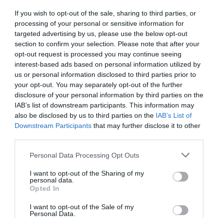
If you wish to opt-out of the sale, sharing to third parties, or
processing of your personal or sensitive information for
LIFESTYLE
targeted advertising by us, please use the below opt-out
Μέγκαν Μαρκλ: Το σπάνιο βίντεο που κάνει
section to confirm your selection. Please note that after your
twerking με τον Πρίγκιπα Χάρι στην αίθουσα
opt-out request is processed you may continue seeing
τοκετού
interest-based ads based on personal information utilized by
us or personal information disclosed to third parties prior to
“Σαν σήμερα πριν τέσσερα χρόνια, συνέβη και αυτό"
your opt-out. You may separately opt-out of the further
disclosure of your personal information by third parties on the
05.06.2025 - 16:11
IAB’s list of downstream participants. This information may
also be disclosed by us to third parties on the
IAB’s List of
Downstream Participants
that may further disclose it to other
third parties.
Please note that this website/app uses one or more Google
Personal Data Processing Opt Outs
services and may gather and store information including but
not limited to your visit or usage behaviour. You may click to
I want to opt-out of the Sharing of my
personal data.
grant or deny consent to Google and its third-party tags to
Opted In
use your data for below specified purposes in below Google
consent section.
I want to opt-out of the Sale of my
Personal Data.