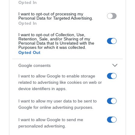
Opted In
I want to opt-out of processing my
Personal Data for Targeted Advertising.
Opted In
LIFESTYLE
I want to opt-out of Collection, Use,
Το πρώτο μήνυμα της Βάνας Μπάρμπα μετά
Retention, Sale, and/or Sharing of my
Personal Data that Is Unrelated with the
το ελαφρύ εγκεφαλικό – Το δημόσιο
Purposes for which it was collected.
Opted Out
«ευχαριστώ»
Η ηθοποιός πλέον βρίσκεται στο σπίτι της
Google consents
I want to allow Google to enable storage
29.05.2025 - 11:54
related to advertising like cookies on web or
device identifiers in apps.
I want to allow my user data to be sent to
Google for online advertising purposes.
I want to allow Google to send me
personalized advertising.