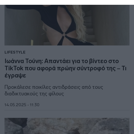
LIFESTYLE
Ιωάννα Τούνη: Απαντάει για το βίντεο στο
TikTok που αφορά πρώην σύντροφό της – Τι
έγραψε
Προκάλεσε ποικίλες αντιδράσεις από τους
διαδικτυακούς της φίλους
14.05.2025 - 11:30