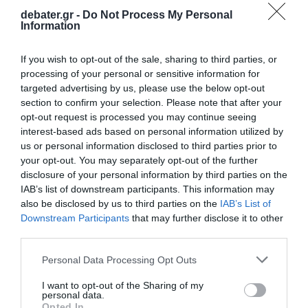
debater.gr -
Do Not Process My Personal
Information
If you wish to opt-out of the sale, sharing to third parties, or
LIFESTYLE
processing of your personal or sensitive information for
Βασίλης Χαραλαμπόπουλος: Συγκινεί για τον
targeted advertising by us, please use the below opt-out
Δημήτρη Ήμελλο – «Οι υπέροχοι άνθρωποι
section to confirm your selection. Please note that after your
δεν φεύγουν μόνοι»
opt-out request is processed you may continue seeing
interest-based ads based on personal information utilized by
Η ανάρτηση του ηθοποιού για τον θάνατό του
us or personal information disclosed to third parties prior to
your opt-out. You may separately opt-out of the further
17.12.2024 - 10:03
disclosure of your personal information by third parties on the
IAB’s list of downstream participants. This information may
also be disclosed by us to third parties on the
IAB’s List of
Downstream Participants
that may further disclose it to other
third parties.
Please note that this website/app uses one or more Google
Personal Data Processing Opt Outs
services and may gather and store information including but
not limited to your visit or usage behaviour. You may click to
I want to opt-out of the Sharing of my
personal data.
grant or deny consent to Google and its third-party tags to
Opted In