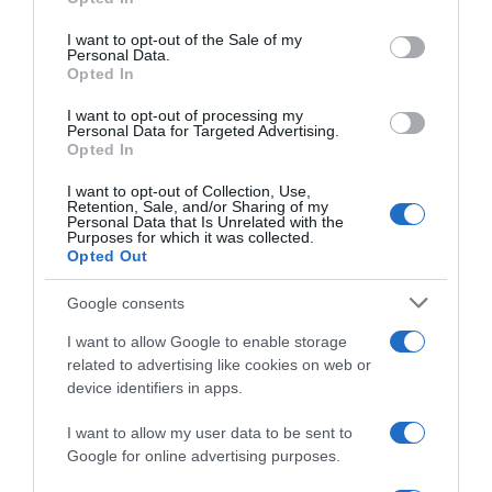
use your data for below specified purposes in below Google
consent section.
I want to opt-out of the Sale of my
Personal Data.
Opted In
I want to opt-out of processing my
Personal Data for Targeted Advertising.
Opted In
MEDIA
Γιώργος Τσαλίκης: “Όποτε βλέπω τον Βασίλη
I want to opt-out of Collection, Use,
Retention, Sale, and/or Sharing of my
Χαραλαμπόπουλο μου έρχεται στο μυαλό η
Personal Data that Is Unrelated with the
Purposes for which it was collected.
Τούνη και όποτε τον Οικονομόπουλο την
Opted Out
Σωσώ από τα Εγκλήματα”
Google consents
"Βλέπω την Τούνη με μουστάκι"
I want to allow Google to enable storage
19.11.2024 - 13:56
related to advertising like cookies on web or
device identifiers in apps.
I want to allow my user data to be sent to
Google for online advertising purposes.