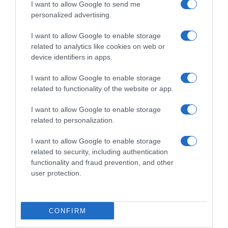
I want to allow Google to send me
personalized advertising.
I want to allow Google to enable storage
related to analytics like cookies on web or
device identifiers in apps.
I want to allow Google to enable storage
related to functionality of the website or app.
I want to allow Google to enable storage
LIFESTYLE
related to personalization.
Βασίλης Χαραλαμπόπουλος: Επιστρέφει
στην τηλεόραση μετά από 13 χρόνια – Η
I want to allow Google to enable storage
σειρά που θα πρωταγωνιστήσει
related to security, including authentication
functionality and fraud prevention, and other
Θα πρωταγωνιστήσει σε μια νέα σειρά του Σωτήρη
user protection.
Τσαφούλια
08.11.2024 - 10:35
CONFIRM