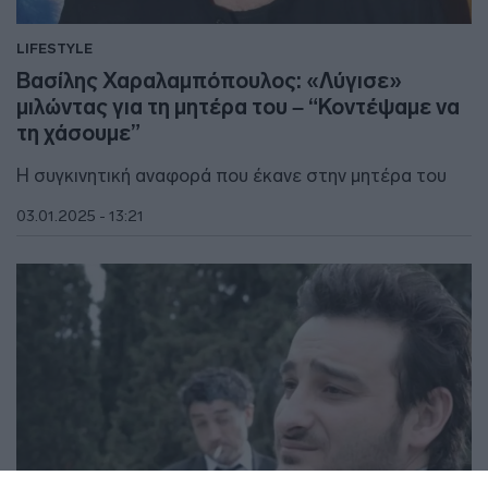
LIFESTYLE
Βασίλης Χαραλαμπόπουλος: «Λύγισε»
μιλώντας για τη μητέρα του – “Κοντέψαμε να
τη χάσουμε”
Η συγκινητική αναφορά που έκανε στην μητέρα του
03.01.2025 - 13:21