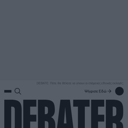
ΑΝΑΖΗΤΗΣΗ
DEBATE: Πότε θα θέλατε να γίνουν οι επόμενες εθνικές εκλογές;
Ψήφισε Εδώ