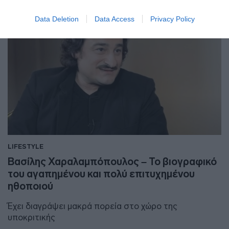
Data Deletion
Data Access
Privacy Policy
LIFESTYLE
Βασίλης Χαραλαμπόπουλος – Το βιογραφικό
του αγαπημένου και πολύ επιτυχημένου
ηθοποιού
Έχει διαγράψει μακρά πορεία στο χώρο της
υποκριτικής