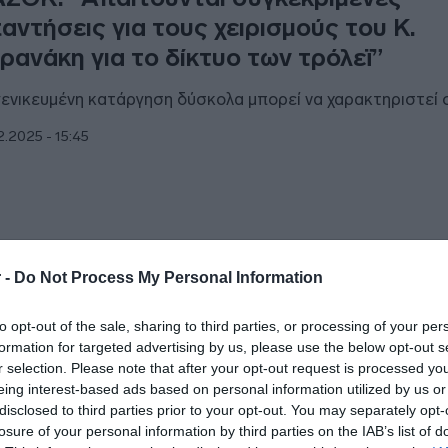
αντήσεις για τους χειρισμούς του Κ.
ρανάκη για το δίκτυο των τρόλεϊ”
γενικευμένη κατάργηση δύσκολα μπορεί να χαρακτηριστεί
2.2025 - 15:45
ΑΔΑ
 -
Do Not Process My Personal Information
λος εποχής για τα τρόλεϊ σε Αθήνα και
to opt-out of the sale, sharing to third parties, or processing of your per
ιραιά – Γιατί αντιδρούν οι οδηγοί με τη
formation for targeted advertising by us, please use the below opt-out s
όσυρσή τους (φωτογραφίες)
r selection. Please note that after your opt-out request is processed y
eing interest-based ads based on personal information utilized by us or
 σήμερα οι γραμμές 17 και 20 αντικαθίστανται από ηλεκτρ
disclosed to third parties prior to your opt-out. You may separately opt-
φορεία
losure of your personal information by third parties on the IAB’s list of