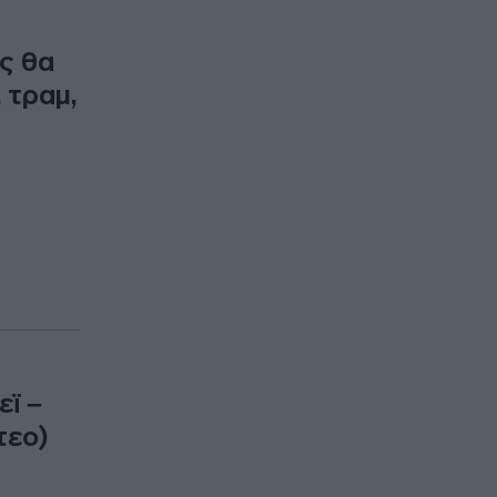
ς θα
 τραμ,
εϊ –
τεο)