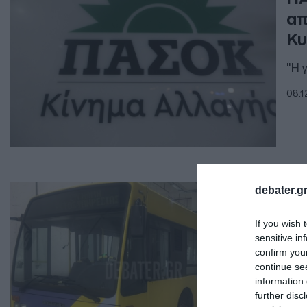
απ
Κυ
"Η 
08.1
ΕΛΛ
debater.gr
Τέ
If you wish 
Πε
sensitive in
απ
confirm you
continue se
Από
information 
λεω
further disc