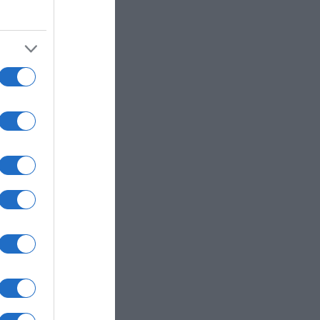
εϊ στο
ση
χημα”
ήρε