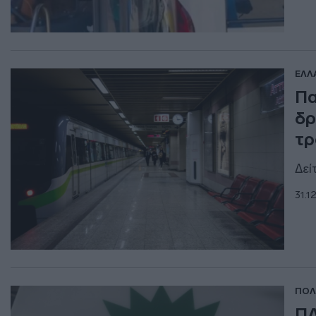
ΕΛΛ
Πα
δρ
τρ
Δεί
31.1
ΠΟΛ
ΠΑ