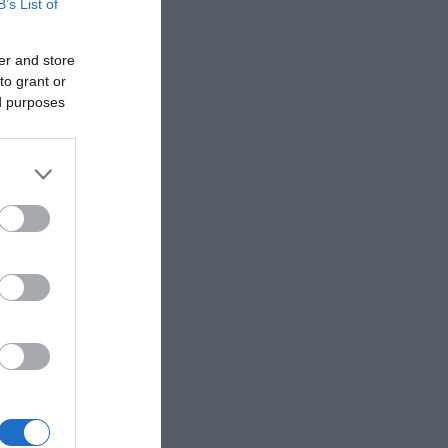
B’s List of
er and store
to grant or
ed purposes
ρόλεϊ
λύ