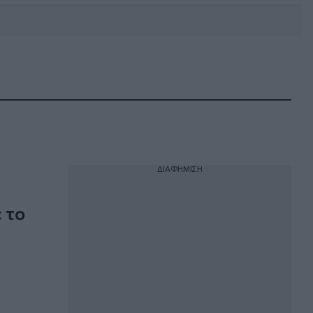
DEBATE: Πότε θα θέλατε να
γίνουν οι επόμενες εθνικές
εκλογές;
ΔΙΑΦΗΜΙΣΗ
 το