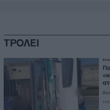
ΤΡΟΛΕΙ
ΕΛΛ
Πα
«κ
ατ
Βίν
17.0