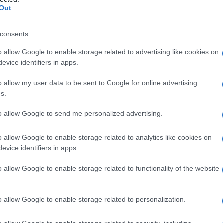
Out
Υ: Διευκρινίσεις για την βλάβη σε τρόλ
ντρο της Αθήνας – “Προληπτική η χρή
consents
ροσβεστήρα, δεν υπήρξε φωτιά στο ό
o allow Google to enable storage related to advertising like cookies on
evice identifiers in apps.
νός βγήκε από το καντράν του οχήματος
1.2025 - 17:03
o allow my user data to be sent to Google for online advertising
s.
to allow Google to send me personalized advertising.
o allow Google to enable storage related to analytics like cookies on
evice identifiers in apps.
ΑΔΑ
αστάτωση στη Βασιλίσσης Σοφίας – Π
o allow Google to enable storage related to functionality of the website
τιά το καντράν τρόλεϊ
o allow Google to enable storage related to personalization.
δηγός κατέβασε έγκαιρα τους επιβάτες
1.2025 - 08:17
o allow Google to enable storage related to security, including