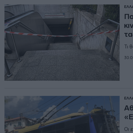
ΕΛΛ
Πα
κι
τα
Τι 
30.0
ΕΛΛ
Αθ
«Ε
Οι 