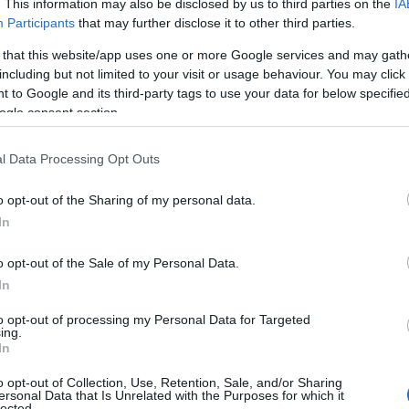
. This information may also be disclosed by us to third parties on the
IA
2.2025 - 07:51
Participants
that may further disclose it to other third parties.
 that this website/app uses one or more Google services and may gath
including but not limited to your visit or usage behaviour. You may click 
 to Google and its third-party tags to use your data for below specifi
ogle consent section.
ΑΔΑ
κίνησε το ξήλωμα των καλωδίων του τ
l Data Processing Opt Outs
ον Πειραιά – Κυρανάκης: “Είναι μια πο
o opt-out of the Sharing of my personal data.
μαντική ημέρα”
In
έργο αναμένεται να διαρκέσει 18 μήνες
o opt-out of the Sale of my Personal Data.
2.2025 - 11:22
In
to opt-out of processing my Personal Data for Targeted
ing.
In
o opt-out of Collection, Use, Retention, Sale, and/or Sharing
ersonal Data that Is Unrelated with the Purposes for which it
ΑΔΑ
lected.