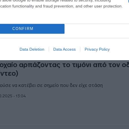
cation functionality and fraud prevention, and other user protection.
CONFIRM
ΑΔΑ
Data Deletion
Data Access
Privacy Policy
απετσώνα: Επιβάτης τρόλεϊ προκάλε
οχαίο αρπάζοντας το τιμόνι από τον ο
ίντεο)
ούσε να κατέβει σε σημείο που δεν είχε στάση
0.2025 - 13:04