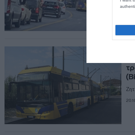
authenti
ΕΛΛ
Δρ
τρ
(Β
Ζητ
20.1