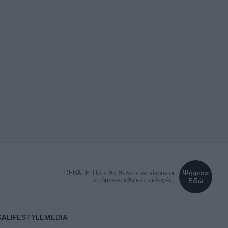
Ψήφισε
DEBATE: Πότε θα θέλατε να γίνουν οι
επόμενες εθνικές εκλογές;
Εδώ
ΚΑ
LIFESTYLE
MEDIA