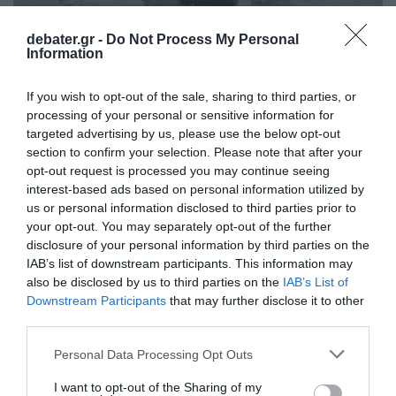
debater.gr -
Do Not Process My Personal
Information
ΔΙΕΘΝΗ
If you wish to opt-out of the sale, sharing to third parties, or
Μεγαλώνει ο τραγικός απολογισμός από τις
processing of your personal or sensitive information for
κατολισθήσεις και τις πλημμύρες στη Σρι
targeted advertising by us, please use the below opt-out
Λάνκα – Στους 153 οι νεκροί, αγνοούνται
section to confirm your selection. Please note that after your
opt-out request is processed you may continue seeing
δεκάδες
interest-based ads based on personal information utilized by
us or personal information disclosed to third parties prior to
Έκκληση για διεθνή βοήθεια ώστε να αντιμετωπιστεί η
your opt-out. You may separately opt-out of the further
κρίση
disclosure of your personal information by third parties on the
29.11.2025 - 18:54
IAB’s list of downstream participants. This information may
also be disclosed by us to third parties on the
IAB’s List of
Downstream Participants
that may further disclose it to other
third parties.
Please note that this website/app uses one or more Google
Personal Data Processing Opt Outs
services and may gather and store information including but
not limited to your visit or usage behaviour. You may click to
I want to opt-out of the Sharing of my