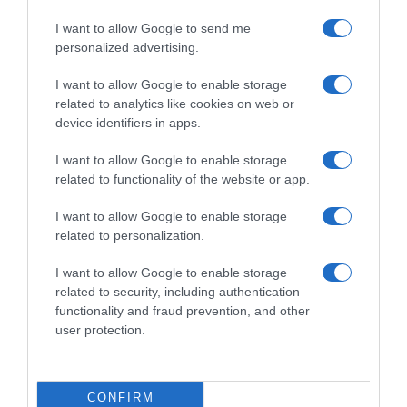
I want to allow Google to send me
personalized advertising.
I want to allow Google to enable storage
related to analytics like cookies on web or
device identifiers in apps.
I want to allow Google to enable storage
related to functionality of the website or app.
LIFESTYLE
I want to allow Google to enable storage
Γιάννης Στάνκογλου: Στη Σρι Λάνκα με τα
related to personalization.
παιδιά του – Οι υπέροχες φωτογραφίες που
δημοσίευσε (pics)
I want to allow Google to enable storage
related to security, including authentication
Αποφάσισε φέτος να ζήσει μια ξεχωριστή καλοκαιρινή
functionality and fraud prevention, and other
εμπειρία
user protection.
05.08.2025 - 14:37
CONFIRM