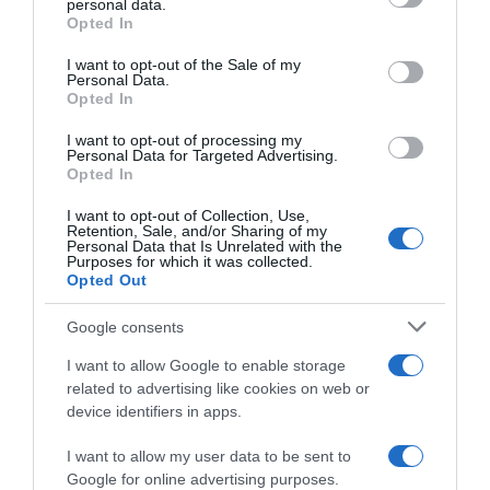
personal data.
grant or deny consent to Google and its third-party tags to
Opted In
use your data for below specified purposes in below Google
consent section.
I want to opt-out of the Sale of my
Personal Data.
Opted In
I want to opt-out of processing my
Personal Data for Targeted Advertising.
Opted In
ΔΙΕΘΝΗ
I want to opt-out of Collection, Use,
Retention, Sale, and/or Sharing of my
Σρι Λάνκα: Τραγωδία με λεωφορείο που
Personal Data that Is Unrelated with the
Purposes for which it was collected.
έπεσε σε γκρεμό – 15 νεκροί (Βίντεο)
Opted Out
Τραυματίστηκαν 16 άτομα
Google consents
05.09.2025 - 14:20
I want to allow Google to enable storage
related to advertising like cookies on web or
device identifiers in apps.
I want to allow my user data to be sent to
Google for online advertising purposes.