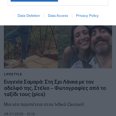
Data Deletion
Data Access
Privacy Policy
LIFESTYLE
Ευγενία Σαμαρά: Στη Σρι Λάνκα με τον
αδελφό της, Στέλιο – Φωτογραφίες από το
ταξίδι τους (pics)
Μια νέα περιπέτεια στον Ινδικό Ωκεανό!
28.07.2025 - 15:10