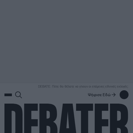
ΑΝΑΖΗΤΗΣΗ
DEBATE: Πότε θα θέλατε να γίνουν οι επόμενες εθνικές εκλογές;
Ψήφισε Εδώ