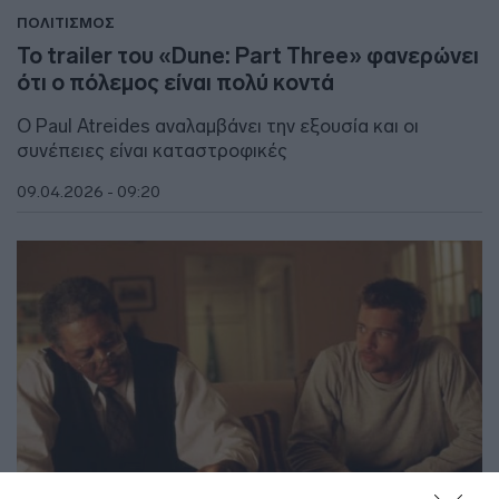
ΠΟΛΙΤΙΣΜΟΣ
Το trailer του «Dune: Part Three» φανερώνει
ότι ο πόλεμος είναι πολύ κoντά
O Paul Atreides αναλαμβάνει την εξουσία και οι
συνέπειες είναι καταστροφικές
09.04.2026 - 09:20