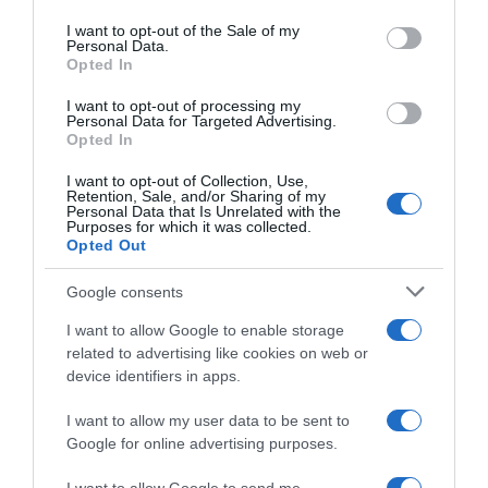
use your data for below specified purposes in below Google
consent section.
I want to opt-out of the Sale of my
Personal Data.
Opted In
I want to opt-out of processing my
Personal Data for Targeted Advertising.
ΠΟΛΙΤΙΣΜΟΣ
Opted In
«Ένας, αλλά Λύκος»: O Chuck Norris θα μείνει
για πάντα στη μνήμη μας
I want to opt-out of Collection, Use,
Retention, Sale, and/or Sharing of my
Personal Data that Is Unrelated with the
Η μορφή του είναι αξεπέραστη στον κινηματογράφο
Purposes for which it was collected.
Opted Out
23.03.2026 - 10:03
Google consents
I want to allow Google to enable storage
related to advertising like cookies on web or
device identifiers in apps.
I want to allow my user data to be sent to
Google for online advertising purposes.