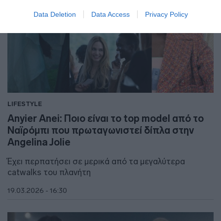
Data Deletion
Data Access
Privacy Policy
LIFESTYLE
Anyier Anei: Ποιο είναι το top model από το
Ναϊρόμπι που πρωταγωνιστεί δίπλα στην
Angelina Jolie
Έχει περπατήσει σε μερικά από τα μεγαλύτερα
catwalks του πλανήτη
19.03.2026 - 16:30