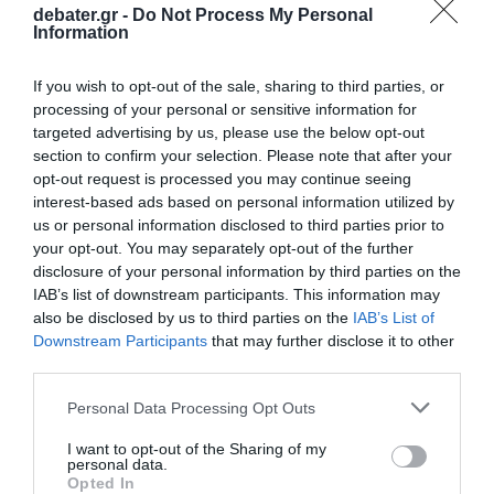
debater.gr -
Do Not Process My Personal
Information
ΠΟΛΙΤΙΣΜΟΣ
If you wish to opt-out of the sale, sharing to third parties, or
Όσα χρόνια και να περάσουν το «Seven»
processing of your personal or sensitive information for
πάντα θα προβληματίζει
targeted advertising by us, please use the below opt-out
section to confirm your selection. Please note that after your
Η ταινία του David Fincher είναι ίσως το καλύτερο
opt-out request is processed you may continue seeing
αστυνομικό θρίλερ όλων των εποχών
interest-based ads based on personal information utilized by
us or personal information disclosed to third parties prior to
01.04.2026 - 10:03
your opt-out. You may separately opt-out of the further
disclosure of your personal information by third parties on the
IAB’s list of downstream participants. This information may
also be disclosed by us to third parties on the
IAB’s List of
Downstream Participants
that may further disclose it to other
third parties.
Please note that this website/app uses one or more Google
Personal Data Processing Opt Outs
services and may gather and store information including but
not limited to your visit or usage behaviour. You may click to
I want to opt-out of the Sharing of my
personal data.
grant or deny consent to Google and its third-party tags to
Opted In