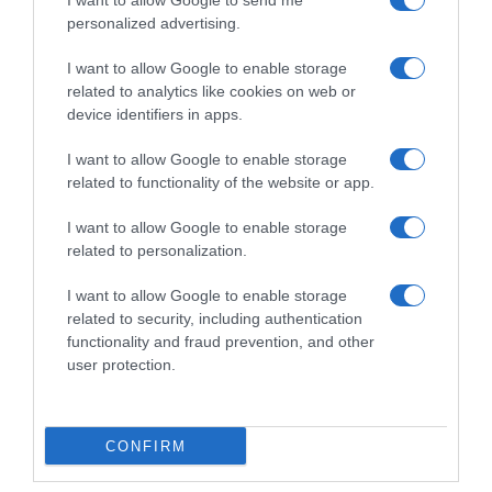
I want to allow Google to send me
personalized advertising.
I want to allow Google to enable storage
related to analytics like cookies on web or
device identifiers in apps.
LIFESTYLE
I want to allow Google to enable storage
Τελευταία κλήση: Η αληθινή ιστορία που
related to functionality of the website or app.
συγκλόνισε το πανελλήνιο σχεδόν 3
I want to allow Google to enable storage
δεκαετίες πριν και έγινε ταινία
related to personalization.
Πρόκειται για ένα ψυχολογικό θρίλερ, εμπνευσμένο
I want to allow Google to enable storage
από την υπόθεση του Σορίν Ματέι
related to security, including authentication
functionality and fraud prevention, and other
20.03.2026 - 11:30
user protection.
CONFIRM