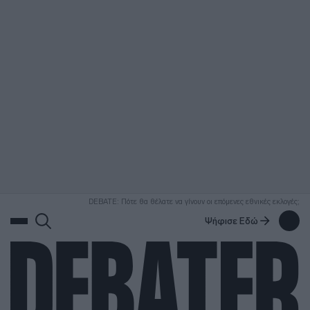
ΑΝΑΖΗΤΗΣΗ
DEBATE: Πότε θα θέλατε να γίνουν οι επόμενες εθνικές εκλογές;
Ψήφισε Εδώ