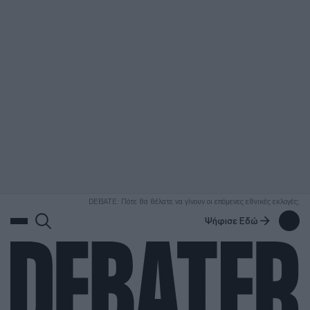
ΑΝΑΖΗΤΗΣΗ
DEBATE: Πότε θα θέλατε να γίνουν οι επόμενες εθνικές εκλογές;
Ψήφισε Εδώ