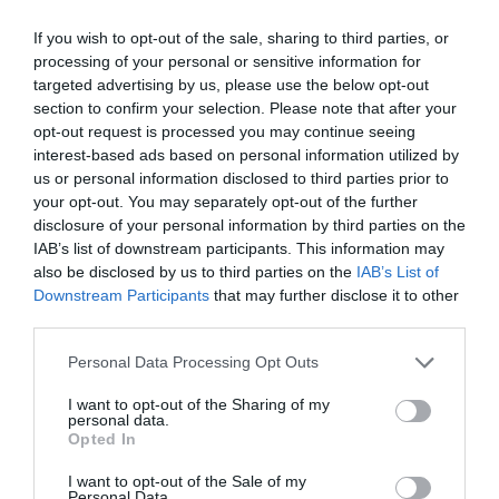
If you wish to opt-out of the sale, sharing to third parties, or
processing of your personal or sensitive information for
targeted advertising by us, please use the below opt-out
section to confirm your selection. Please note that after your
opt-out request is processed you may continue seeing
interest-based ads based on personal information utilized by
us or personal information disclosed to third parties prior to
your opt-out. You may separately opt-out of the further
disclosure of your personal information by third parties on the
IAB’s list of downstream participants. This information may
also be disclosed by us to third parties on the
IAB’s List of
Downstream Participants
that may further disclose it to other
third parties.
Please note that this website/app uses one or more Google
Personal Data Processing Opt Outs
ΕΛΛΑΔΑ
services and may gather and store information including but
Αυτοψία του DEBATER: Η θερμοκρασία
not limited to your visit or usage behaviour. You may click to
I want to opt-out of the Sharing of my
personal data.
ανεβαίνει και η κατάσταση στα λεωφορεία
grant or deny consent to Google and its third-party tags to
Opted In
είναι αποπνικτική (pics + vid)
use your data for below specified purposes in below Google
consent section.
I want to opt-out of the Sale of my
Τι λένε οι επιβάτες και τι απαντούν οι αρμόδιοι στο
Personal Data.