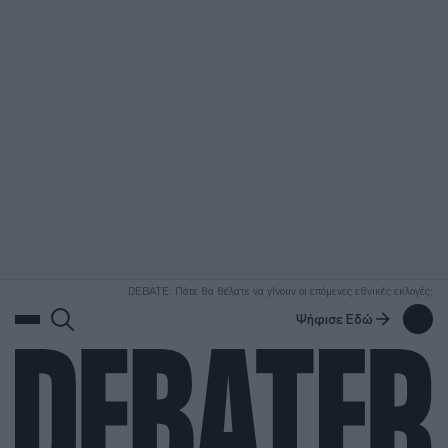
ΑΝΑΖΗΤΗΣΗ
DEBATE: Πότε θα θέλατε να γίνουν οι επόμενες εθνικές εκλογές;
Ψήφισε Εδώ