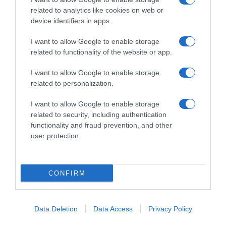
related to analytics like cookies on web or
device identifiers in apps.
I want to allow Google to enable storage
related to functionality of the website or app.
ΟΛΥΜΠΙΑΚΟΙ ΑΓΩΝΕΣ 2024
I want to allow Google to enable storage
Κατερίνα Στεφανίδη – Η πρώτη ανάρτηση
related to personalization.
μετά τον τελικό του επί κοντώ στους
Ολυμπιακούς Αγώνες 2024
I want to allow Google to enable storage
related to security, including authentication
Κατέκτησε την 9η θέση
functionality and fraud prevention, and other
user protection.
08.08.2024 - 13:23
CONFIRM
Data Deletion
Data Access
Privacy Policy