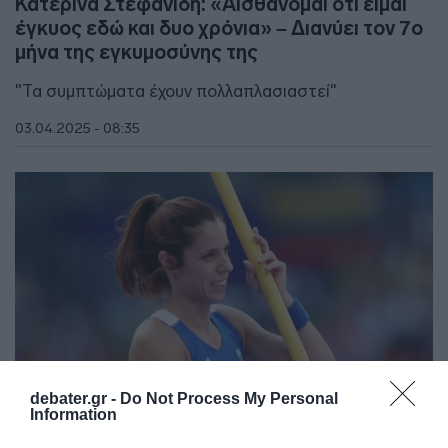
Κατερίνα Στεφανίδη: «Αισθάνομαι ότι είμαι
έγκυος εδώ και δυο χρόνια» – Διανύει τον 7ο
μήνα της εγκυμοσύνης της
"Τα συμπτώματα έχουν πολλαπλασιαστεί"
03.04.2025 - 08:35
debater.gr -
Do Not Process My Personal
Information