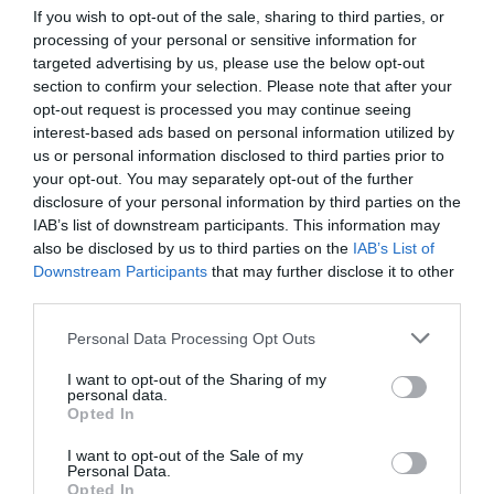
If you wish to opt-out of the sale, sharing to third parties, or
ΑΘΛΗΤΙΚΑ
processing of your personal or sensitive information for
Κατερίνα Στεφανίδη: «Δεν ήξερα ότι είμαι
targeted advertising by us, please use the below opt-out
έγκυος το πρώτο τρίμηνο» – Οι καθημερινές
section to confirm your selection. Please note that after your
της ασκήσεις (Βίντεο)
opt-out request is processed you may continue seeing
interest-based ads based on personal information utilized by
«Πάντα υπό τις οδηγίες του γιατρού μου»
us or personal information disclosed to third parties prior to
your opt-out. You may separately opt-out of the further
11.03.2025 - 23:38
disclosure of your personal information by third parties on the
IAB’s list of downstream participants. This information may
also be disclosed by us to third parties on the
IAB’s List of
Downstream Participants
that may further disclose it to other
third parties.
Please note that this website/app uses one or more Google
Personal Data Processing Opt Outs
services and may gather and store information including but
not limited to your visit or usage behaviour. You may click to
I want to opt-out of the Sharing of my
personal data.
grant or deny consent to Google and its third-party tags to
Opted In
use your data for below specified purposes in below Google
consent section.
I want to opt-out of the Sale of my
Personal Data.
Opted In