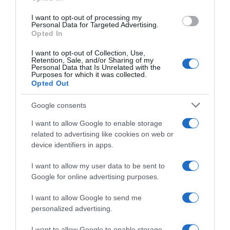
I want to opt-out of processing my
Personal Data for Targeted Advertising.
Opted In
ΑΘΛΗΤΙΚΑ
Έγκυος η Κατερίνα Στεφανίδη – Το
I want to opt-out of Collection, Use,
Retention, Sale, and/or Sharing of my
ανακοίνωσε με τρυφερή ανάρτηση στα social
Personal Data that Is Unrelated with the
Purposes for which it was collected.
media
Opted Out
Σε πελάγη ευτυχίας η ίδια και ο σύζυγός της
Google consents
02.03.2025 - 19:35
I want to allow Google to enable storage
related to advertising like cookies on web or
device identifiers in apps.
I want to allow my user data to be sent to
Google for online advertising purposes.
I want to allow Google to send me
personalized advertising.
I want to allow Google to enable storage