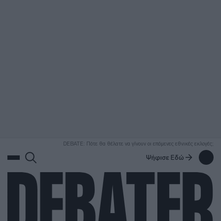
ΑΝΑΖΗΤΗΣΗ
DEBATE: Πότε θα θέλατε να γίνουν οι επόμενες εθνικές εκλογές;
Ψήφισε Εδώ