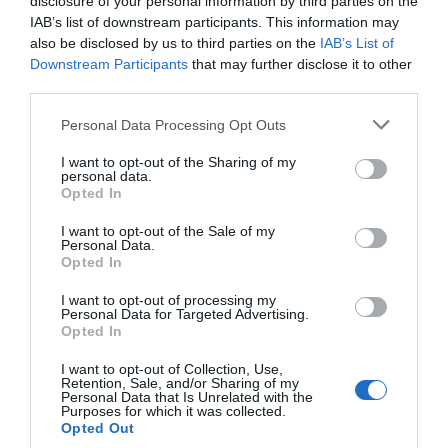
disclosure of your personal information by third parties on the
28.01.2026 - 12:23
IAB’s list of downstream participants. This information may
also be disclosed by us to third parties on the
IAB’s List of
Downstream Participants
that may further disclose it to other
third parties.
Please note that this website/app uses one or more Google
Personal Data Processing Opt Outs
services and may gather and store information including but
not limited to your visit or usage behaviour. You may click to
I want to opt-out of the Sharing of my
personal data.
grant or deny consent to Google and its third-party tags to
Opted In
use your data for below specified purposes in below Google
consent section.
I want to opt-out of the Sale of my
Personal Data.
Opted In
I want to opt-out of processing my
Personal Data for Targeted Advertising.
Opted In
LIFESTYLE
I want to opt-out of Collection, Use,
Μπρούκλιν Μπέκαμ: Άγριο ξέσπασμα κατά
Retention, Sale, and/or Sharing of my
Personal Data that Is Unrelated with the
των γονιών του – «Δεν θέλω να συμφιλιωθώ
Purposes for which it was collected.
μαζί τους»
Opted Out