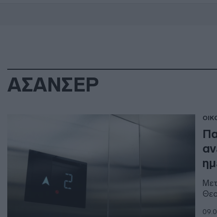
ΑΣΑΝΣΕΡ
ΟΙΚ
Πα
αν
ημ
Μετ
Θεο
09.0