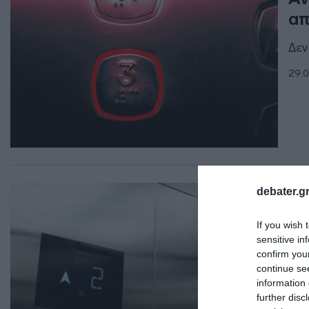
απ
Δεν
29.0
ΟΙΚ
debater.gr
Απ
If you wish 
απ
sensitive in
confirm you
Μέχ
continue se
information 
28.0
further disc