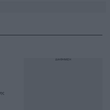
DEBATE: Πότε θα θέλατε να
γίνουν οι επόμενες εθνικές
εκλογές;
ΔΙΑΦΗΜΙΣΗ
της