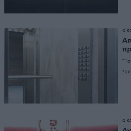
ΟΙΚ
Απ
πρ
"Τσ
30.0
ΟΙΚ
Αν