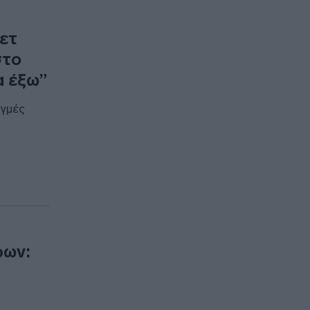
κετ
στο
α έξω”
ιγμές
ρων: