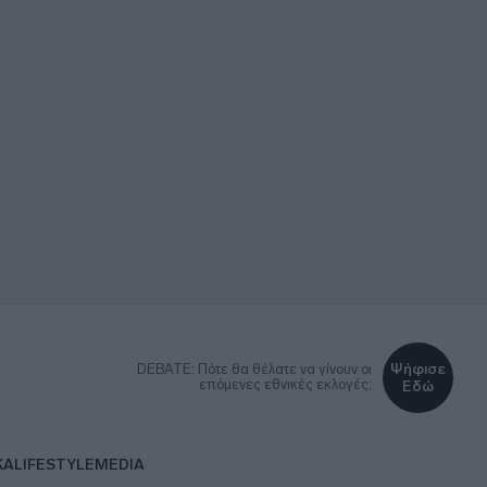
Ψήφισε
DEBATE: Πότε θα θέλατε να γίνουν οι
επόμενες εθνικές εκλογές;
Εδώ
ΚΑ
LIFESTYLE
MEDIA