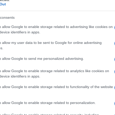
Out
φισιά: “Μπλοκαρίστηκε στο ασανσέρ κ
εσε στο κενό με το αναπηρικό της αμα
consents
Θλίψη για την 85χρονη
o allow Google to enable storage related to advertising like cookies on
evice identifiers in apps.
αν κλειστός τύπος και δεν εμπιστευόταν εύκολα ανθρώπο
5.2026 - 08:22
o allow my user data to be sent to Google for online advertising
s.
to allow Google to send me personalized advertising.
o allow Google to enable storage related to analytics like cookies on
evice identifiers in apps.
ΑΔΑ
αγωδία στην Κηφισιά: Ηλικιωμένη Αμε
o allow Google to enable storage related to functionality of the website
ασύρθηκε νεκρή από ασανσέρ –
κλωβίστηκε με το αμαξίδιό της
o allow Google to enable storage related to personalization.
μπλοκή του καροτσιού στον μηχανισμό οδήγησε στον
o allow Google to enable storage related to security, including