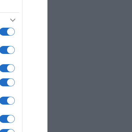
αι
ξίδιο”
υς"
Α