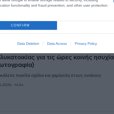
ωτηριασμό της
cation functionality and fraud prevention, and other user protection.
5.2026 - 19:26
CONFIRM
ΑΔΑ
Data Deletion
Data Access
Privacy Policy
ασυνήθιστη ανακοίνωση σε ασανσέρ
λυκατοικίας για τις ώρες κοινής ησυχί
ωτογραφία)
κάλεσε ποικίλα σχόλια και χαμόγελα στους ενοίκους
4.2026 - 14:54