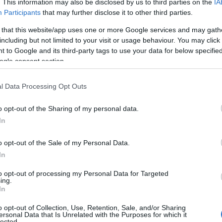
. This information may also be disclosed by us to third parties on the
IA
Participants
that may further disclose it to other third parties.
 that this website/app uses one or more Google services and may gath
including but not limited to your visit or usage behaviour. You may click 
 to Google and its third-party tags to use your data for below specifi
ogle consent section.
ΑΔΑ
ογραφή ανελκυστήρων: Πότε λήγει η
l Data Processing Opt Outs
οθεσμία – Ποια είναι τα πρόστιμα
o opt-out of the Sharing of my personal data.
αναφέρει η ανακοίνωση του Υπουργείου Ανάπτυξης
In
6.2026 - 17:33
o opt-out of the Sale of my Personal Data.
In
to opt-out of processing my Personal Data for Targeted
ing.
In
o opt-out of Collection, Use, Retention, Sale, and/or Sharing
ersonal Data that Is Unrelated with the Purposes for which it
ΑΔΑ
lected.