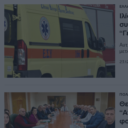
ΕΛΛ
Ιλ
συ
“Γ
Αυτ
μετ
23.1
ΠΟΛ
Θε
“Α
φο