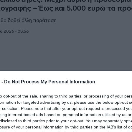
ογραφής – Έως και 5.000 ευρώ τα πρό
 θα δοθεί άλλη παράταση
6.2026 - 08:56
ΟΝΟΜΙΑ
 -
Do Not Process My Personal Information
ογραφή ανελκυστήρων: 10 ερωτήσεις 
to opt-out of the sale, sharing to third parties, or processing of your per
αντήσεις λίγο πριν την λήξη τη προθε
formation for targeted advertising by us, please use the below opt-out s
r selection. Please note that after your opt-out request is processed y
ρι τις 30 Ιουνίου η προθεσμία
eing interest-based ads based on personal information utilized by us or
disclosed to third parties prior to your opt-out. You may separately opt-
6.2026 - 11:12
losure of your personal information by third parties on the IAB’s list of