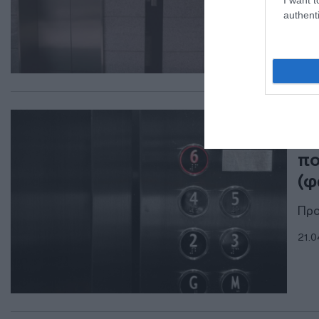
ακρ
authenti
07.0
ΕΛΛ
Η 
πο
(φ
Προ
21.0