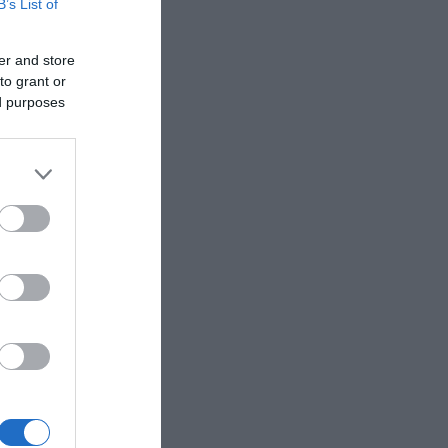
B’s List of
er and store
to grant or
ed purposes