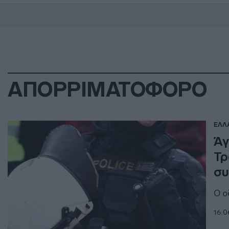
ΑΠΟΡΡΙΜΑΤΟΦΟΡΟ
ΕΛΛ
Άγ
Τρ
συ
Ο ο
16.0