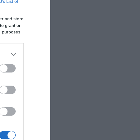
B’s List of
er and store
to grant or
ed purposes
είχε