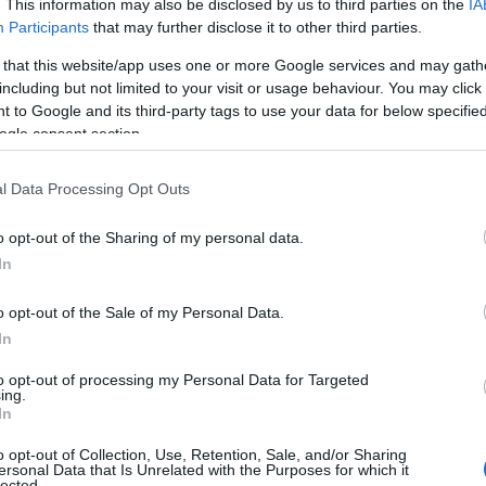
. This information may also be disclosed by us to third parties on the
IA
Participants
that may further disclose it to other third parties.
 that this website/app uses one or more Google services and may gath
including but not limited to your visit or usage behaviour. You may click 
 to Google and its third-party tags to use your data for below specifi
ogle consent section.
ΑΔΑ
α Ιωνία: Άνδρας απείλησε με όπλο
l Data Processing Opt Outs
αλλήλους καθαριότητας
o opt-out of the Sharing of my personal data.
στήριξε ότι έκαναν ζημιά στο ΙΧ και τους έδειξε όπλο που 
In
ν ζώνη του
o opt-out of the Sale of my Personal Data.
4.2026 - 10:38
In
to opt-out of processing my Personal Data for Targeted
ing.
In
o opt-out of Collection, Use, Retention, Sale, and/or Sharing
ersonal Data that Is Unrelated with the Purposes for which it
ΘΝΗ
lected.