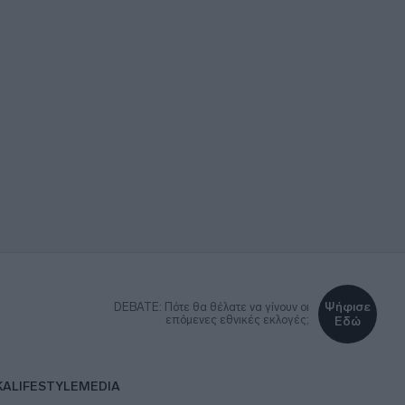
Ψήφισε
DEBATE: Πότε θα θέλατε να γίνουν οι
επόμενες εθνικές εκλογές;
Εδώ
ΚΑ
LIFESTYLE
MEDIA