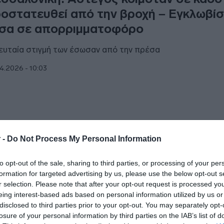
οστατευθεί από την βροχή – Εγκλωβί
σα σε απορριμματοφόρο
ευταία στιγμή των έσωσαν από την πρέσα
4.2026 - 10:03
ΑΔΑ
 -
Do Not Process My Personal Information
α Ιωνία: “Κατέβηκε από το μπαλκόνι το
to opt-out of the sale, sharing to third parties, or processing of your per
είλησε ότι θα τους πυροβολήσει” –
formation for targeted advertising by us, please use the below opt-out s
αζητείται ο δράστης
r selection. Please note that after your opt-out request is processed y
eing interest-based ads based on personal information utilized by us or
λέει ο δήμαρχος της Νέας Ιωνίας στο DEBATER
disclosed to third parties prior to your opt-out. You may separately opt-
losure of your personal information by third parties on the IAB’s list of
4.2026 - 13:09