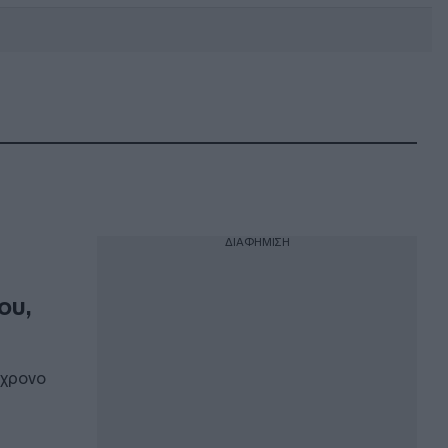
DEBATE: Πότε θα θέλατε να
γίνουν οι επόμενες εθνικές
εκλογές;
ΔΙΑΦΗΜΙΣΗ
ου,
2χρονο