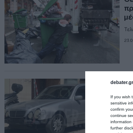
πρ
μέ
Τελ
23.0
ΕΛΛ
debater.gr
Νέ
If you wish 
απ
sensitive in
Αν
confirm you
continue se
Τι 
information 
further disc
22.0