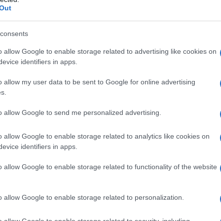
Out
ραήλ: Προσπάθησαν να περάσουν 68
λαιστίνιους κρυμμένους σε
consents
ορριμματοφόρο – Δείτε το βίντεο
o allow Google to enable storage related to advertising like cookies on
evice identifiers in apps.
ελήφθη ο οδηγός του οχήματος
4.2026 - 12:07
o allow my user data to be sent to Google for online advertising
s.
to allow Google to send me personalized advertising.
o allow Google to enable storage related to analytics like cookies on
evice identifiers in apps.
ΑΔΑ
σσαλονίκη: Υπάλληλος απορριμματοφ
o allow Google to enable storage related to functionality of the website
αυματίστηκε πέφτοντας από το όχημα
o allow Google to enable storage related to personalization.
κομίστηκε στο νοσοκομείο
1.2025 - 10:04
o allow Google to enable storage related to security, including