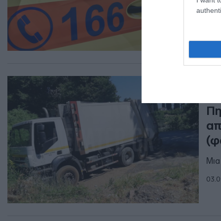
authenti
ΕΛΛ
Κα
Πη
απ
(φ
Μια
03.0