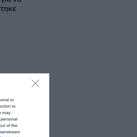
στηκε
υ και
sonal or
ection to
ou may
 personal
out of the
 downstream