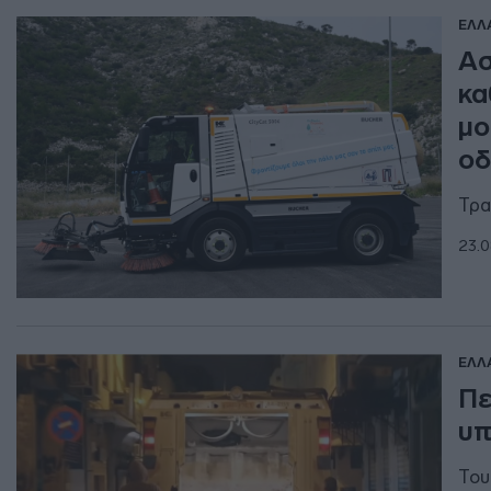
ΕΛΛ
Ασ
κα
μο
οδ
Τρα
23.0
ΕΛΛ
Πε
υπ
Του