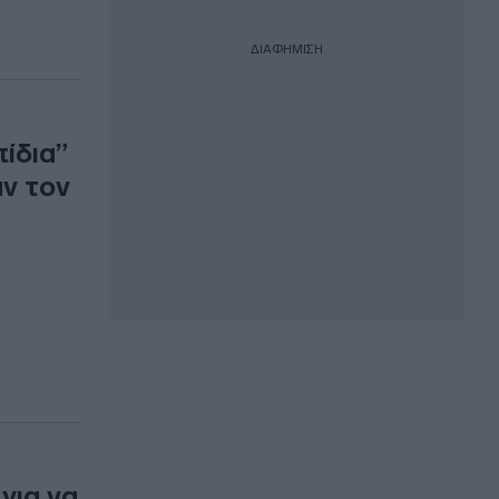
ΔΙΑΦΗΜΙΣΗ
πίδια”
αν τον
για να