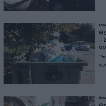
ΕΛΛ
Θε
– 
άσ
"Ακ
24.0
ΕΛΛ
Θε