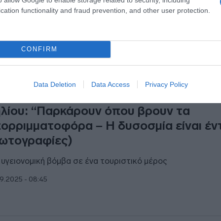
cation functionality and fraud prevention, and other user protection.
CONFIRM
ΑΔΑ
Data Deletion
Data Access
Privacy Policy
ταγγελία στο DEBATER για χωριά του
λίου: “Παρκάρουν όπου βρουν τα
ορριμματοφόρα – Η δυσοσμία είναι έν
ωτογραφίες)
 υγειονομική βόμβα σε ένα τουριστικό μέρος
9.2025 - 08:45