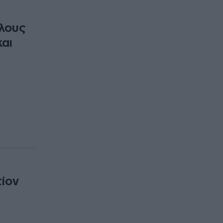
λους
και
τίον