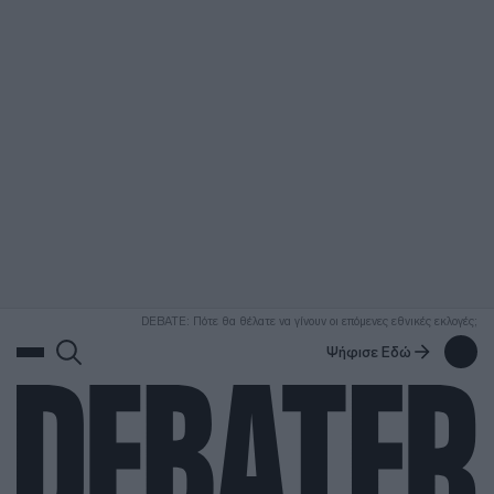
ΑΝΑΖΗΤΗΣΗ
DEBATE: Πότε θα θέλατε να γίνουν οι επόμενες εθνικές εκλογές;
Ψήφισε Εδώ