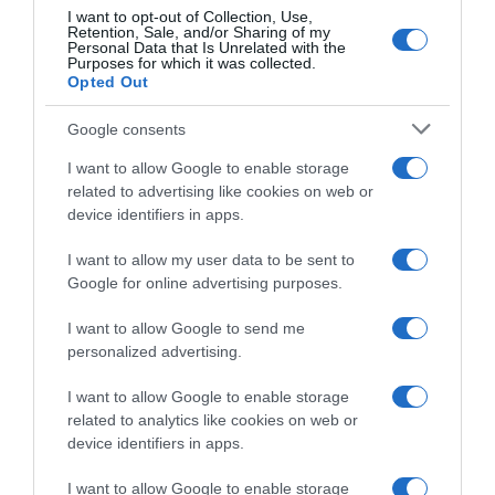
I want to opt-out of Collection, Use,
Retention, Sale, and/or Sharing of my
Personal Data that Is Unrelated with the
Purposes for which it was collected.
Opted Out
Google consents
I want to allow Google to enable storage
related to advertising like cookies on web or
device identifiers in apps.
ΕΛΛΑΔΑ
I want to allow my user data to be sent to
Νέα απορριμματοφόρα παρέδωσε η
Google for online advertising purposes.
Περιφέρεια Αττικής στον Δήμο Βύρωνα – Οι
στόχοι και τα οφέλη (vid)
I want to allow Google to send me
personalized advertising.
Διευρύνεται το πρόγραμμα για τα βιοαπόβλητα
I want to allow Google to enable storage
18.03.2022 - 18:30
related to analytics like cookies on web or
device identifiers in apps.
I want to allow Google to enable storage