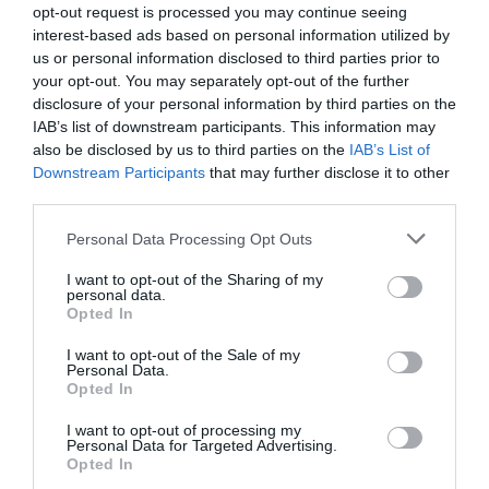
opt-out request is processed you may continue seeing
interest-based ads based on personal information utilized by
us or personal information disclosed to third parties prior to
your opt-out. You may separately opt-out of the further
disclosure of your personal information by third parties on the
IAB’s list of downstream participants. This information may
also be disclosed by us to third parties on the
IAB’s List of
ΕΛΛΑΔΑ
Downstream Participants
that may further disclose it to other
Παράδοση απορριμματοφόρων και κάδων
third parties.
ειδικής ανακύκλωσης από την Περιφέρεια
Please note that this website/app uses one or more Google
Αττικής στον Δήμο Παλαιού Φαλήρου
Personal Data Processing Opt Outs
services and may gather and store information including but
not limited to your visit or usage behaviour. You may click to
I want to opt-out of the Sharing of my
Τι δήλωσε ο περιφερειάρχης Αττικής Γιώργος
personal data.
grant or deny consent to Google and its third-party tags to
Πατούλης
Opted In
use your data for below specified purposes in below Google
19.03.2022 - 12:44
consent section.
I want to opt-out of the Sale of my
Personal Data.
Opted In
I want to opt-out of processing my
Personal Data for Targeted Advertising.
Opted In