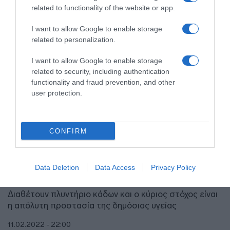
related to functionality of the website or app.
I want to allow Google to enable storage
related to personalization.
I want to allow Google to enable storage
related to security, including authentication
functionality and fraud prevention, and other
user protection.
CONFIRM
ΕΛΛΑΔΑ
Η Περιφέρεια Αττικής και ο ΕΔΣΝΑ
παρέδωσαν στον δήμο Νέας Ιωνίας
Data Deletion
Data Access
Privacy Policy
σύγχρονα απορριμματοφόρα
Διαθέτουν πλυντήριο κάδων και ο κύριος στόχος είναι
η απόλυτη προστασία της δημόσιας υγείας
11.02.2022 - 22:00