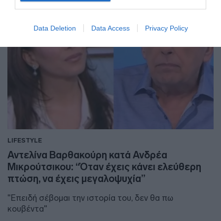
Data Deletion
Data Access
Privacy Policy
LIFESTYLE
Αντελίνα Βαρθακούρη κατά Ανδρέα
Μικρούτσικου: “Όταν έχεις κάνει ελεύθερη
πτώση, να έχεις μεγαλοψυχία”
"Επειδή σέβομαι την ιστορία του, δεν θα πω
κουβέντα"