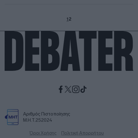
1
2
Αριθμός Πιστοποίησης
Μ.Η.Τ.252024
Όροι Χρήσης
Πολιτική Απορρήτου