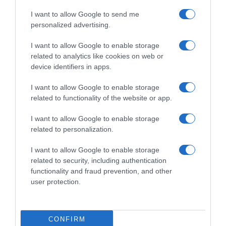
I want to allow Google to send me
personalized advertising.
I want to allow Google to enable storage
related to analytics like cookies on web or
device identifiers in apps.
I want to allow Google to enable storage
related to functionality of the website or app.
I want to allow Google to enable storage
MEDIA
related to personalization.
Σταματίνα Τσιμτσιλή για Αντελίνα
Βαρθακούρη: “Πρέπει να την πείραξε πάρα
I want to allow Google to enable storage
πολύ αυτό που έγινε με τη Σίσσυ Χρηστίδου”
related to security, including authentication
functionality and fraud prevention, and other
"Ήθελε να γίνει ξεκάθαρο τι την πείραξε..."
user protection.
21.03.2025 - 12:23
CONFIRM