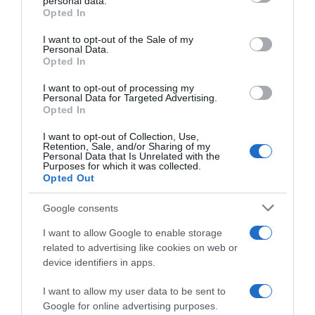
personal data.
grant or deny consent to Google and its third-party tags to
Opted In
use your data for below specified purposes in below Google
consent section.
I want to opt-out of the Sale of my
Personal Data.
Opted In
I want to opt-out of processing my
Personal Data for Targeted Advertising.
Opted In
MEDIA
Κατερίνα Καινούργιου σε Λεμπιδάκη: “Έχεις
I want to opt-out of Collection, Use,
Retention, Sale, and/or Sharing of my
μιλήσει με την Αντελίνα;” – “Της είπα ότι είναι
Personal Data that Is Unrelated with the
Purposes for which it was collected.
έγκλημα να βγει στην εκπομπή του Λιάγκα”
Opted Out
"Μίλησα με την Αντελίνα λίγες ώρες πριν πάει στον
Google consents
Λιάγκα..."
I want to allow Google to enable storage
26.03.2025 - 12:35
related to advertising like cookies on web or
device identifiers in apps.
I want to allow my user data to be sent to
Google for online advertising purposes.