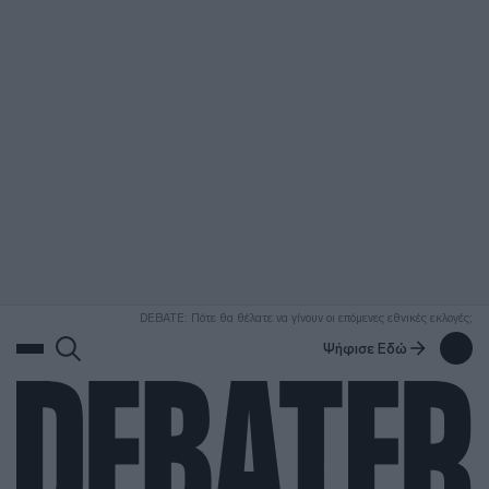
ΑΝΑΖΗΤΗΣΗ
DEBATE: Πότε θα θέλατε να γίνουν οι επόμενες εθνικές εκλογές;
Ψήφισε Εδώ