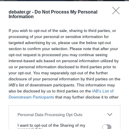
debater.gr -
Do Not Process My Personal
Information
LIFESTYLE
If you wish to opt-out of the sale, sharing to third parties, or
Χάρης & Αντελίνα Βαρθακούρη: Στο ΚΑΤ η
processing of your personal or sensitive information for
κόρη τους – Δύσκολες στιγμές για την
targeted advertising by us, please use the below opt-out
οικογένεια
section to confirm your selection. Please note that after your
opt-out request is processed you may continue seeing
Η μακροσκελή ανάρτηση του τραγουδιστή στο
interest-based ads based on personal information utilized by
Instagram
us or personal information disclosed to third parties prior to
your opt-out. You may separately opt-out of the further
26.03.2025 - 15:23
disclosure of your personal information by third parties on the
IAB’s list of downstream participants. This information may
also be disclosed by us to third parties on the
IAB’s List of
Downstream Participants
that may further disclose it to other
third parties.
Please note that this website/app uses one or more Google
Personal Data Processing Opt Outs
services and may gather and store information including but
not limited to your visit or usage behaviour. You may click to
I want to opt-out of the Sharing of my