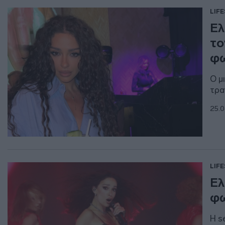
LIF
Ελ
το
φω
Ο μ
τρα
25.0
LIF
Ελ
φω
Η s