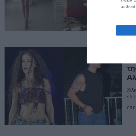
authenti
LIF
Ελ
τη
Αλ
Χιλ
sho
03.0