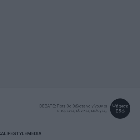
Ψήφισε
DEBATE: Πότε θα θέλατε να γίνουν οι
επόμενες εθνικές εκλογές;
Εδώ
ΚΑ
LIFESTYLE
MEDIA