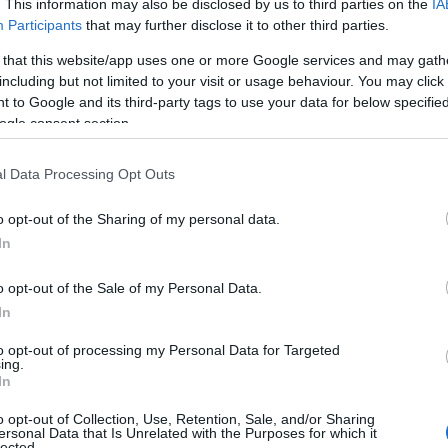
. This information may also be disclosed by us to third parties on the
IA
Participants
that may further disclose it to other third parties.
 that this website/app uses one or more Google services and may gath
including but not limited to your visit or usage behaviour. You may click 
 to Google and its third-party tags to use your data for below specifi
ogle consent section.
ESTYLE
ένη Φουρέιρα: Οι σπάνιες φωτογραφί
l Data Processing Opt Outs
έβασε με τον σύντροφό της, Αλμπέρτ
o opt-out of the Sharing of my personal data.
οτία (pics)
In
op star φημίζεται για την επιθυμία της να προστατεύει την 
o opt-out of the Sale of my Personal Data.
 ζωή
In
2.2025 - 09:46
to opt-out of processing my Personal Data for Targeted
ing.
In
o opt-out of Collection, Use, Retention, Sale, and/or Sharing
ersonal Data that Is Unrelated with the Purposes for which it
ESTYLE
lected.