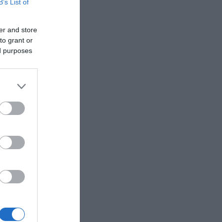
B’s List of
er and store
to grant or
ed purposes
ες που
ο
ιδιωτική