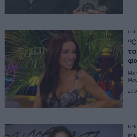
LIF
“C
το
φω
Με 
Μου
20.0
LIF
Ελ