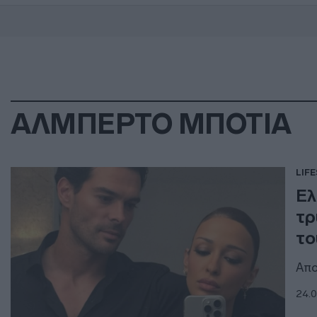
ΑΛΜΠΕΡΤΟ ΜΠΟΤΙΑ
LIF
Ελ
τρ
το
Απο
24.0