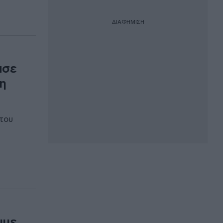
ΔΙΑΦΗΜΙΣΗ
ασε
 η
 του
υμε