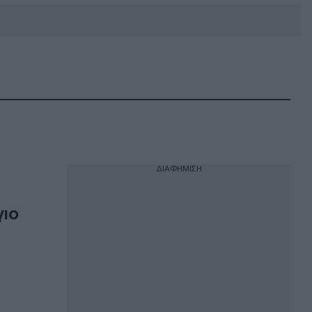
DEBATE: Πότε θα θέλατε να
γίνουν οι επόμενες εθνικές
εκλογές;
ΔΙΑΦΗΜΙΣΗ
γιο