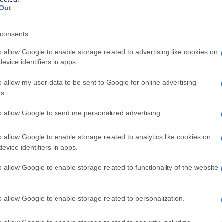
Out
ένη Φουρέιρα: Ο Αλμπέρτο Μποτία στ
εμιέρα της στο Lohan – Η αφιέρωση ε
consents
ηνής (vid)
o allow Google to enable storage related to advertising like cookies on
evice identifiers in apps.
ραγουδίστρια αποθεώθηκε από τους θαυμαστές της
1.2025 - 12:28
o allow my user data to be sent to Google for online advertising
s.
to allow Google to send me personalized advertising.
o allow Google to enable storage related to analytics like cookies on
evice identifiers in apps.
ESTYLE
ένη Φουρέιρα: Οικογενειακές διακοπές
o allow Google to enable storage related to functionality of the website
ν Αλμπέρτο Μποτία και τον γιο τους, 
o allow Google to enable storage related to personalization.
υν τρελή αδυναμία στο παιδάκι τους
7.2025 - 16:03
o allow Google to enable storage related to security, including