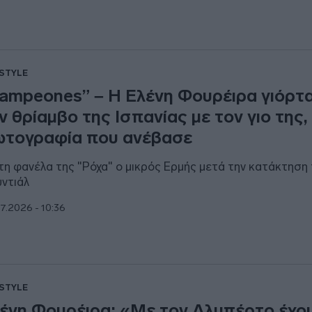
ESTYLE
ampeones” – Η Ελένη Φουρέιρα γιόρτ
ν θρίαμβο της Ισπανίας με τον γιο της,
τογραφία που ανέβασε
τη φανέλα της "Ρόχα" ο μικρός Ερμής μετά την κατάκτηση
ντιάλ
7.2026 - 10:36
ESTYLE
ένη Φουρέιρα: «Με τον Αλμπέρτο έχο