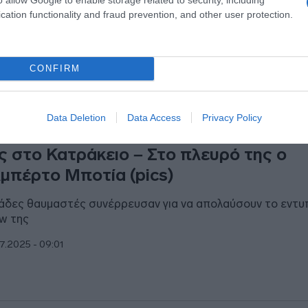
cation functionality and fraud prevention, and other user protection.
CONFIRM
ESTYLE
Data Deletion
Data Access
Privacy Policy
ένη Φουρέιρα: Αποθεώθηκε στη συναυ
ς στο Κατράκειο – Στο πλευρό της ο
μπέρτο Μποτία (pics)
ιάδες θαυμαστές συνέρρευσαν για να απολαύσουν το εντ
w της
7.2025 - 09:01