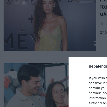
πα
αλ
Το 
27.0
LIF
debater.gr
Ελ
If you wish 
πο
sensitive in
το
confirm you
continue se
Ο μ
information 
further disc
09.0