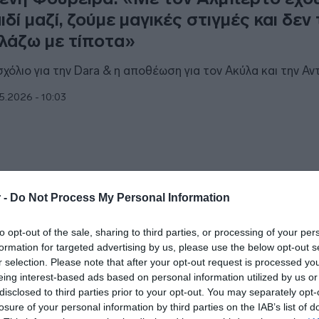
ιδί μαζί, ζούμε μαγικές στιγμές και δεν
λάζω με τίποτα»
σχόλιο για την Dara & η αποθέωση για τον Ακύλα και την Αν
5.2026 - 10:03
ESTYLE
 -
Do Not Process My Personal Information
ένη Φουρέιρα – Αλμπέρτο Μποτία: Το 
to opt-out of the sale, sharing to third parties, or processing of your per
υ διοργάνωσαν για τα γενέθλια του γιο
formation for targeted advertising by us, please use the below opt-out s
υς, Ερμή (pics)
r selection. Please note that after your opt-out request is processed y
eing interest-based ads based on personal information utilized by us or
ικρός τους πρίγκιππας έγινε 3 ετών
disclosed to third parties prior to your opt-out. You may separately opt-
losure of your personal information by third parties on the IAB’s list of
2.2026 - 15:54