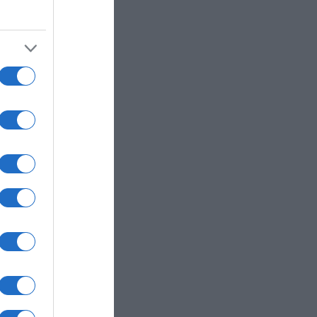
ην
πί
 με
Ερμή