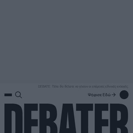
ΑΝΑΖΗΤΗΣΗ
DEBATE: Πότε θα θέλατε να γίνουν οι επόμενες εθνικές εκλογές;
Ψήφισε Εδώ