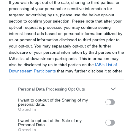
37χρονος με 4 μαχαίρια και δύο ψαλίδια
If you wish to opt-out of the sale, sharing to third parties, or
κλαδέματος
processing of your personal or sensitive information for
targeted advertising by us, please use the below opt-out
section to confirm your selection. Please note that after your
Ακολούθησε το debater.gr στο
Google News
opt-out request is processed you may continue seeing
και μάθετε πρώτοι όλες τις ειδήσεις
interest-based ads based on personal information utilized by
us or personal information disclosed to third parties prior to
your opt-out. You may separately opt-out of the further
Share
Tweet
disclosure of your personal information by third parties on the
IAB’s list of downstream participants. This information may
also be disclosed by us to third parties on the
IAB’s List of
ΒΟΡΕΙΑ ΕΛΛΑΔΑ
ΘΕΣΣΑΛΟΝΙΚΗ
Downstream Participants
that may further disclose it to other
ΤΑΚΗΣ ΘΕΟΔΩΡΙΚΑΚΟΣ
third parties.
Please note that this website/app uses one or more Google
ΔΙΑΦΗΜΙΣΗ
Personal Data Processing Opt Outs
services and may gather and store information including but
not limited to your visit or usage behaviour. You may click to
I want to opt-out of the Sharing of my
personal data.
grant or deny consent to Google and its third-party tags to
Opted In
use your data for below specified purposes in below Google
consent section.
I want to opt-out of the Sale of my
Personal Data.
Opted In