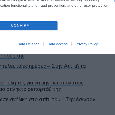
cation functionality and fraud prevention, and other user protection.
η ως προτεινόμενη
ή στην Google
CONFIRM
Data Deletion
Data Access
Privacy Policy
εισμό των Στενών του Ορμούζ έως ότου
 όρους της
ις τελευταίες ημέρες – Στην Αττική τα
ή ύλη της για να μην πει απολύτως
τασιόπληκτο ρεπορτάζ της
ωσε ανήλικη στο σπίτι του – Την έσωσαν