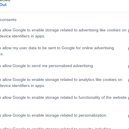
Out
consents
o allow Google to enable storage related to advertising like cookies on
evice identifiers in apps.
o allow my user data to be sent to Google for online advertising
s.
to allow Google to send me personalized advertising.
o allow Google to enable storage related to analytics like cookies on
evice identifiers in apps.
ους που ασχολήθηκαν με τον αθλητισμό
o allow Google to enable storage related to functionality of the website
παιζε και ποδόσφαιρο.
εί το Σάββατο 1 Νοεμβρίου στο χωριό
o allow Google to enable storage related to personalization.
οτόκου στη Λευκίμμη ώρα 12:00.
o allow Google to enable storage related to security, including