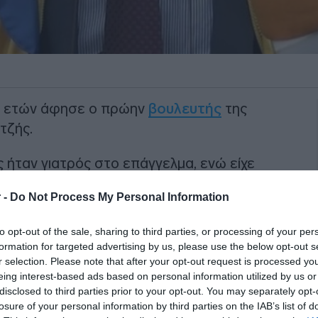
85 ετών άφησε ο πρώην
βουλευτής
της
τζής.
 ήταν γιατρός στο επάγγελμα, ενώ είχε
τη Νέα Δημοκρατία.
 -
Do Not Process My Personal Information
ΙΑΦΗΜΙΣΗ
to opt-out of the sale, sharing to third parties, or processing of your per
formation for targeted advertising by us, please use the below opt-out s
r selection. Please note that after your opt-out request is processed y
eing interest-based ads based on personal information utilized by us or
disclosed to third parties prior to your opt-out. You may separately opt-
losure of your personal information by third parties on the IAB’s list of