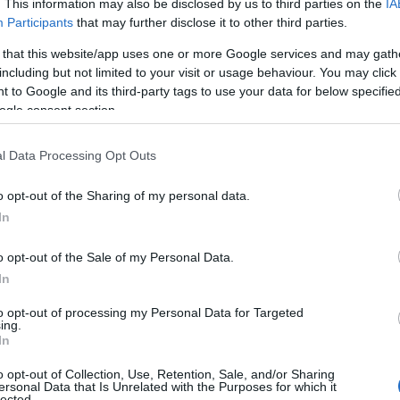
. This information may also be disclosed by us to third parties on the
IA
Participants
that may further disclose it to other third parties.
 that this website/app uses one or more Google services and may gath
including but not limited to your visit or usage behaviour. You may click 
 to Google and its third-party tags to use your data for below specifi
ogle consent section.
θηκε στο χωριό Λευκίμη Σουφλίου το
αι την Κομοτηνή και σπούδασε Ιατρική
l Data Processing Opt Outs
o opt-out of the Sharing of my personal data.
 στον Νομό Έβρου το 1974, με το
In
ε βουλευτής στο νομό Έβρου συνολικά 6
χασε την εκλογή του λόγω ενστάσεων
o opt-out of the Sale of my Personal Data.
In
ίτε ως Διοικητής Νοσοκομείων, είτε
to opt-out of processing my Personal Data for Targeted
ing.
In
 αντικατέστησε τον παραιτηθέντα από τη
o opt-out of Collection, Use, Retention, Sale, and/or Sharing
επιλαχών, αφού εκείνος πήγε στην
ersonal Data that Is Unrelated with the Purposes for which it
lected.