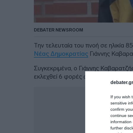
DEBATER NEWSROOM
Την τελευταία του πνοή σε ηλικία 
Νέας Δημοκρατίας
Γιάννης Καβαρα
Συγκεκριμένα, ο Γιάννης Καβαρατζής
εκλεχθεί 6 φορές ως βουλευτής με 
debater.gr
Δ
If you wish 
sensitive in
confirm you
continue se
information 
further disc