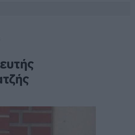
DEBATE: Πότε θα θέλατε να
γίνουν οι επόμενες εθνικές
εκλογές;
Σ
λευτής
ατζής