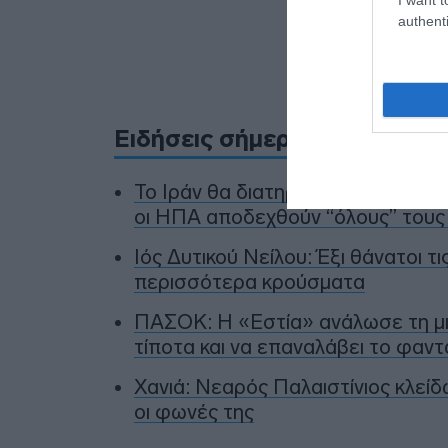
authenti
Προσθήκ
πηγ
Ειδήσεις σήμερα
To Ιράν θα διατηρήσει τον αποκλ
οι ΗΠΑ αποδεχθούν “όλους” τους
Ιός Δυτικού Νείλου: Έξι θάνατοι τ
περισσότερα κρούσματα
ΠΑΣΟΚ: Η «Εστία» ανάλωσε τη μισ
τίποτα και να επαναλάβει το φαν
Χανιά: Νεαρός Παλαιστίνιος κλείδ
οι φωνές της