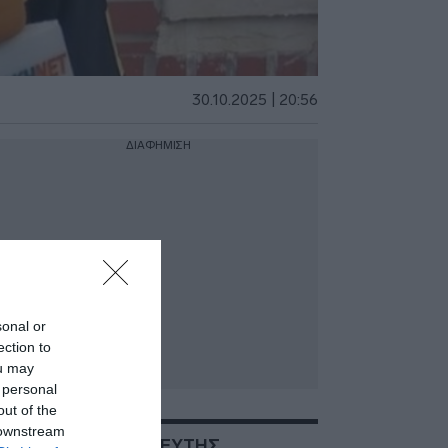
30.10.2025 | 20:56
ΔΙΑΦΗΜΙΣΗ
sonal or
ection to
ou may
 personal
out of the
 downstream
ΣΧΕΤΙΚΑ ΜΕ:ΒΟΥΛΕΥΤΗΣ