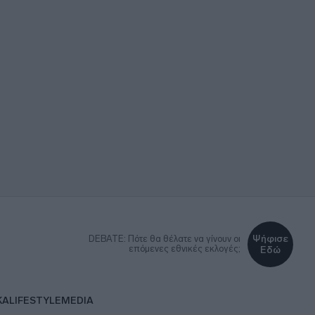
Ψήφισε
DEBATE: Πότε θα θέλατε να γίνουν οι
επόμενες εθνικές εκλογές;
Εδώ
ΚΑ
LIFESTYLE
MEDIA