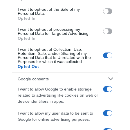
use your data for below specified purposes in below Google
consent section.
I want to opt-out of the Sale of my
Personal Data.
Opted In
I want to opt-out of processing my
Personal Data for Targeted Advertising.
Opted In
I want to opt-out of Collection, Use,
Retention, Sale, and/or Sharing of my
Personal Data that Is Unrelated with the
Purposes for which it was collected.
Opted Out
Google consents
I want to allow Google to enable storage
related to advertising like cookies on web or
ΠΟΛΙΤΙΚΗ
device identifiers in apps.
Χατζηδάκης: “Άκυρες από 1η
Οκτωβρίου οι εγκύκλιοι που δεν
I want to allow my user data to be sent to
Google for online advertising purposes.
αναρτώνται – Υποχρεωτική η
δημοσίευσή τους στις ιστοσελίδες