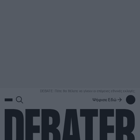
ΑΝΑΖΗΤΗΣΗ
DEBATE: Πότε θα θέλατε να γίνουν οι επόμενες εθνικές εκλογές;
Ψήφισε Εδώ