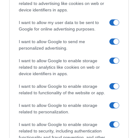
related to advertising like cookies on web or
5G παντού, 6G στον ορίζοντα: Πού
device identifiers in apps.
βρίσκεται η Ελλάδα στη μεγάλη
τεχνολογική μετάβαση
I want to allow my user data to be sent to
Google for online advertising purposes.
Ο “χάρτης” των πληρωμών από τον e-
ΕΦΚΑ και τη ΔΥΠΑ έως τις 14 Αυγούστου
I want to allow Google to send me
personalized advertising.
Ακολούθησε το debater.gr στο
Google News
I want to allow Google to enable storage
και μάθετε πρώτοι όλες τις ειδήσεις
related to analytics like cookies on web or
device identifiers in apps.
Share
Tweet
I want to allow Google to enable storage
related to functionality of the website or app.
ΚΑΡΧΑΡΙΑΣ
ΜΕΣΟΓΕΙΟΣ
I want to allow Google to enable storage
related to personalization.
ΔΙΑΦΗΜΙΣΗ
I want to allow Google to enable storage
related to security, including authentication
functionality and fraud prevention, and other