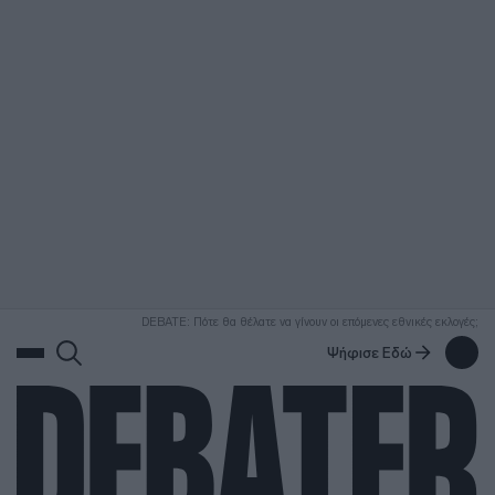
ΑΝΑΖΗΤΗΣΗ
DEBATE: Πότε θα θέλατε να γίνουν οι επόμενες εθνικές εκλογές;
Ψήφισε Εδώ