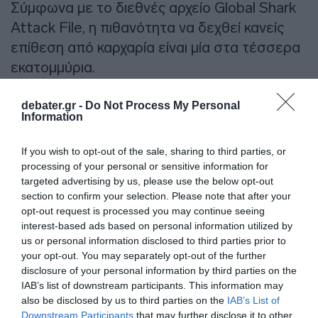
Σύμφωνα με το διεθνές αρχείο Global Shark
Attack File, η πιθανότητα να δεχθεί κανείς
επίθεση από καρχαρία είναι μία στα τέσσερα
εκατομμύρια.
Αξίζει μάλιστα να σημειωθεί ότι το τελευταίο
debater.gr -
Do Not Process My Personal
Information
επιβεβαιωμένο θανατηφόρο περιστατικό
στην Ελλάδα καταγράφηκε στην Κέρκυρα τη
If you wish to opt-out of the sale, sharing to third parties, or
μακρινή δεκαετία του 1950.
processing of your personal or sensitive information for
targeted advertising by us, please use the below opt-out
ΔΙΑΦΗΜΙΣΗ
section to confirm your selection. Please note that after your
opt-out request is processed you may continue seeing
interest-based ads based on personal information utilized by
us or personal information disclosed to third parties prior to
your opt-out. You may separately opt-out of the further
disclosure of your personal information by third parties on the
IAB’s list of downstream participants. This information may
also be disclosed by us to third parties on the
IAB’s List of
Downstream Participants
that may further disclose it to other