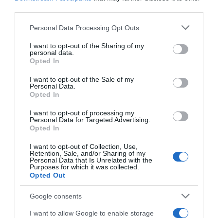
third parties.
Please note that this website/app uses one or more Google
Personal Data Processing Opt Outs
services and may gather and store information including but
not limited to your visit or usage behaviour. You may click to
I want to opt-out of the Sharing of my
personal data.
Προσθήκη ως προτεινόμενη
grant or deny consent to Google and its third-party tags to
Opted In
πηγή στην Google
use your data for below specified purposes in below Google
consent section.
I want to opt-out of the Sale of my
Personal Data.
Opted In
Ειδήσεις σήμερα
I want to opt-out of processing my
Personal Data for Targeted Advertising.
Ξεκινάει την Δευτέρα το Ευρωπαϊκό
Opted In
Πρωτάθλημα Στίβου – Πότε αγωνίζονται
I want to opt-out of Collection, Use,
Τεντόγλου, Καραλής, Τζένγκο και οι
Retention, Sale, and/or Sharing of my
Personal Data that Is Unrelated with the
υπόλοιποι Έλληνες αθλητές
Purposes for which it was collected.
Opted Out
Μαύρη Θάλασσα: Η εμπορική ναυτιλία
στην πρώτη γραμμή ενός ακήρυχτου
Google consents
πολέμου
I want to allow Google to enable storage