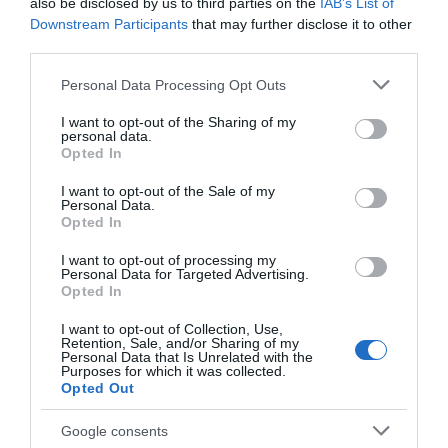
also be disclosed by us to third parties on the
IAB’s List of
Downstream Participants
that may further disclose it to other
third parties.
ΣΧΟΛΙΑ
Please note that this website/app uses one or more Google
Personal Data Processing Opt Outs
services and may gather and store information including but
not limited to your visit or usage behaviour. You may click to
I want to opt-out of the Sharing of my
personal data.
grant or deny consent to Google and its third-party tags to
Opted In
use your data for below specified purposes in below Google
consent section.
I want to opt-out of the Sale of my
Personal Data.
Opted In
I want to opt-out of processing my
Personal Data for Targeted Advertising.
Opted In
I want to opt-out of Collection, Use,
Retention, Sale, and/or Sharing of my
Personal Data that Is Unrelated with the
Purposes for which it was collected.
Opted Out
Google consents