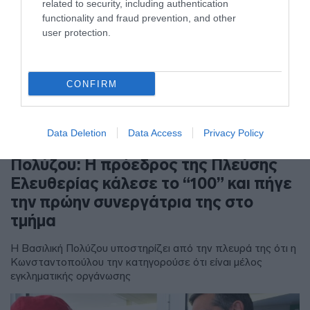
related to security, including authentication
functionality and fraud prevention, and other
user protection.
CONFIRM
ΠΑΡΑΠΟΛΙΤΙΚΑ
Data Deletion
Data Access
Privacy Policy
Νέο επεισόδιο Κωνσταντοπούλου –
Πολύζου: Η πρόεδρος της Πλεύσης
Ελευθερίας κάλεσε το “100” και πήγε
την πρώην συνεργάτρια της στο
τμήμα
Η Βασιλική Πολύζου υποστηρίζει από την πλευρά της ότι η
Κωνσταντοπούλου την κατηγορούσε ότι είναι μέλος
εγκληματικής οργάνωσης