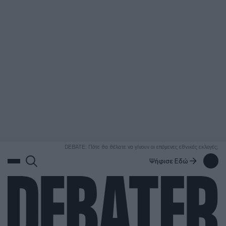
ΑΝΑΖΗΤΗΣΗ
DEBATE: Πότε θα θέλατε να γίνουν οι επόμενες εθνικές εκλογές;
Ψήφισε Εδώ