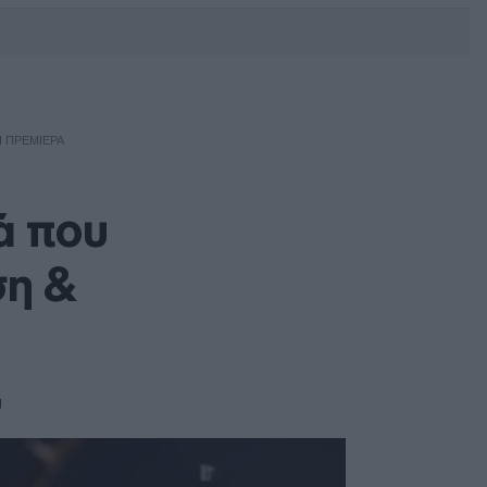
DEBATE: Πότε θα θέλατε να
γίνουν οι επόμενες εθνικές
εκλογές;
Η ΠΡΕΜΙΈΡΑ
ά που
ση &
υ