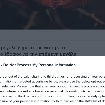
 μεγάλα βήματά του για τη νέα
το έδαφος για την
επόμενη μεγάλη
Άγιο Έρωτα» να ολοκληρώνει σιγά-σιγά
 -
Do Not Process My Personal Information
μός έδωσε στη δημοσιότητα το πρώτο
οία φιλοδοξεί να κερδίσει το ενδιαφέρον
to opt-out of the sale, sharing to third parties, or processing of your per
formation for targeted advertising by us, please use the below opt-out s
r selection. Please note that after your opt-out request is processed y
εάζουν για μια ιστορία γεμάτη έντονα
eing interest-based ads based on personal information utilized by us or
disclosed to third parties prior to your opt-out. You may separately opt-
υστικά, σκληρές συγκρούσεις και
losure of your personal information by third parties on the IAB’s list of
θηλώσουν τους τηλεθεατές από τα