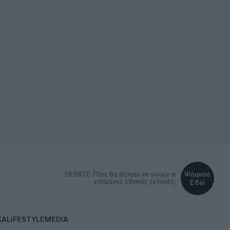
Ψήφισε
DEBATE: Πότε θα θέλατε να γίνουν οι
επόμενες εθνικές εκλογές;
Εδώ
ΚΑ
LIFESTYLE
MEDIA