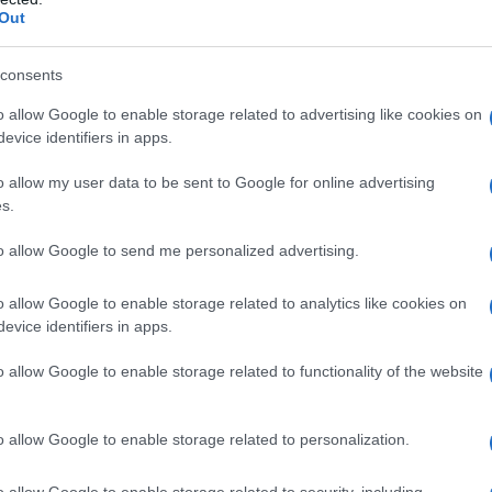
ικό δράμα που εξερευνά τη μετωπική
Out
ν κόσμων, μέσα από μια δυνατή ιστορία
ης αλήθειας.
consents
o allow Google to enable storage related to advertising like cookies on
evice identifiers in apps.
ς του Alpha
o allow my user data to be sent to Google for online advertising
s.
 ο Σερχάτ, ένας επιτυχημένος
οποιημένη ζωή του να διαλύεται μέσα σε
to allow Google to send me personalized advertising.
o allow Google to enable storage related to analytics like cookies on
evice identifiers in apps.
o allow Google to enable storage related to functionality of the website
o allow Google to enable storage related to personalization.
o allow Google to enable storage related to security, including