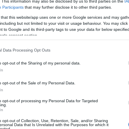
. This information may also be disclosed by us to third parties on the
IA
Participants
that may further disclose it to other third parties.
 that this website/app uses one or more Google services and may gath
ΙΑΦΗΜΙΣΗ
including but not limited to your visit or usage behaviour. You may click 
 to Google and its third-party tags to use your data for below specifi
ogle consent section.
l Data Processing Opt Outs
o opt-out of the Sharing of my personal data.
In
o opt-out of the Sale of my Personal Data.
In
ελληνική μεταφορά της τουρκικής
to opt-out of processing my Personal Data for Targeted
ing.
lar
, μιας μεγάλης επιτυχίας της NGM που
In
2025 στο κανάλι KANAL D.
o opt-out of Collection, Use, Retention, Sale, and/or Sharing
ersonal Data that Is Unrelated with the Purposes for which it
lected.