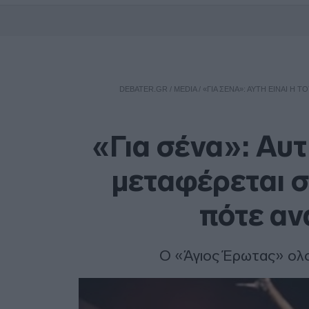
DEBATER.GR
/
MEDIA
/
«ΓΙΑ ΣΈΝΑ»: ΑΥΤΉ ΕΊΝΑΙ Η
«Για σένα»: Αυτ
μεταφέρεται 
πότε αν
Ο «Άγιος Έρωτας» ολο