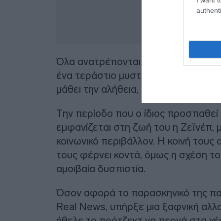
authenti
Όλα ανατρέπονται όταν ανακαλύπτει
ένα τεράστιο μυστικό, την ύπαρξη ε
μάθει την αλήθεια, ένα σοβαρό ατύχη
Την περίοδο που ο ίδιος προσπαθεί 
εμφανίζεται στη ζωή του η Ζεϊνέπ, 
κοινωνικό περιβάλλον. Η κοινή του
τους φέρνει κοντά, όμως η σχέση το
αμοιβαία δυσπιστία.
Όσον αφορά το παρασκηνικό της π
Real News, υπήρξε μια ξαφνική αλλ
ήθελε το πρότζεκτ να περνά στα χέρ