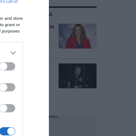
B’s List of
ΣΧΕΤΙΚΑ ΜΕ:ALPHA
er and store
to grant or
Ναταλία Γερμανού για
ed purposes
τη διαδικτυακή
απάτη: «Δεν είναι η
πρώτη φορά που με
χρησιμοποιούν»
Τέλος οι
«Πρωταγωνιστές»
από τον ALPHA –
Θεοδωράκης:
«Εύχομαι να
ανταμώσουμε ξανά
σε νέα ταξίδια»
ΔΙΑΦΗΜΙΣΗ