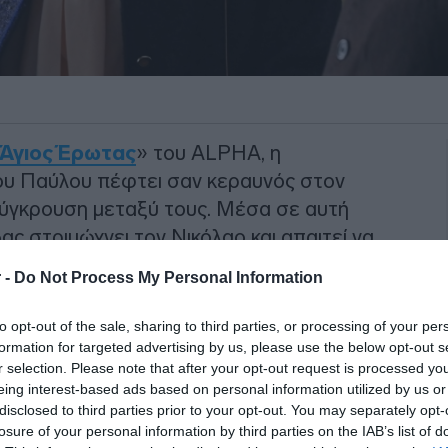
Άγιος Έρωτας
» του ALPHA, η
του Παύλου πέφτει σαν κεραυνός στον
σύγκρουση μεταξύ τους. Μέσα σε αυτή
ας στριμώχνει τον Νικόλαο και απαιτεί να
ιαλέξει οριστικά στρατόπεδο στον
 -
Do Not Process My Personal Information
to opt-out of the sale, sharing to third parties, or processing of your per
formation for targeted advertising by us, please use the below opt-out s
ψινό επεισόδιο
r selection. Please note that after your opt-out request is processed y
eing interest-based ads based on personal information utilized by us or
disclosed to third parties prior to your opt-out. You may separately opt-
ι κόρη του Παύλου, συγκρούεται μαζί της
losure of your personal information by third parties on the IAB’s list of