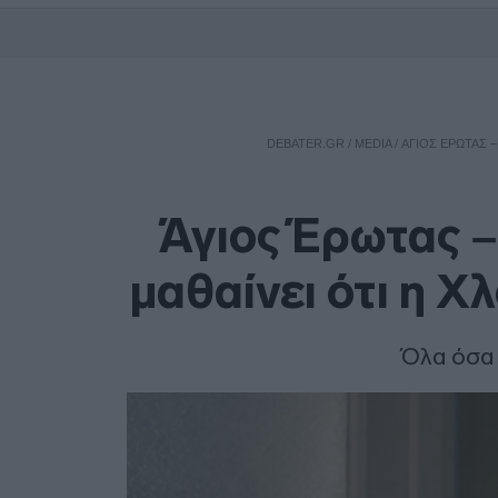
DEBATER.GR
/
MEDIA
/
ΆΓΙΟΣ ΈΡΩΤΑΣ –
Άγιος Έρωτας –
μαθαίνει ότι η Χ
Όλα όσα 