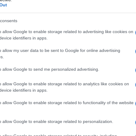
Out
ούρας έχει μιλήσει στον Νικηφόρο
ο να «επιληφθεί του θέματος» και να τον
consents
o allow Google to enable storage related to advertising like cookies on
evice identifiers in apps.
ιάκο, τη Χριστίνα και τον Αντρέα
o allow my user data to be sent to Google for online advertising
αντήσουν στον «πόλεμο» που άνοιξε ο
s.
to allow Google to send me personalized advertising.
o allow Google to enable storage related to analytics like cookies on
evice identifiers in apps.
o allow Google to enable storage related to functionality of the website
o allow Google to enable storage related to personalization.
o allow Google to enable storage related to security, including