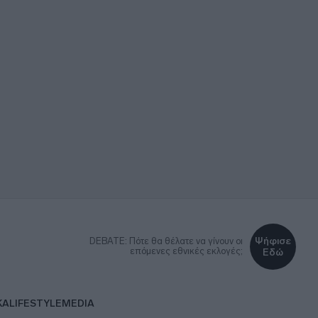
Ψήφισε
DEBATE: Πότε θα θέλατε να γίνουν οι
επόμενες εθνικές εκλογές;
Εδώ
ΚΑ
LIFESTYLE
MEDIA