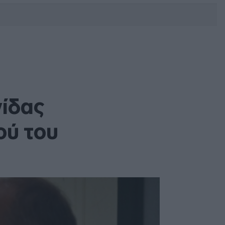
DEBATE: Πότε θα θέλατε να
γίνουν οι επόμενες εθνικές
εκλογές;
νίδας
ού του