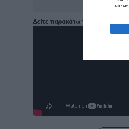
authenti
Δείτε παρακάτω το τρέιλερ: