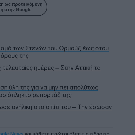
η ως προτεινόμενη
ή στην Google
εισμό των Στενών του Ορμούζ έως ότου
 όρους της
ις τελευταίες ημέρες – Στην Αττική τα
ή ύλη της για να μην πει απολύτως
τασιόπληκτο ρεπορτάζ της
ωσε ανήλικη στο σπίτι του – Την έσωσαν
ogle News
και μάθετε πρώτοι όλες τις ειδήσεις