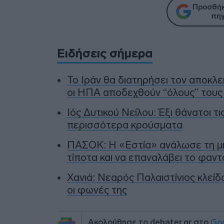
Προσθήκ
πηγ
Ειδήσεις σήμερα
To Ιράν θα διατηρήσει τον αποκλ
οι ΗΠΑ αποδεχθούν “όλους” τους
Ιός Δυτικού Νείλου: Έξι θάνατοι τ
περισσότερα κρούσματα
ΠΑΣΟΚ: Η «Εστία» ανάλωσε τη μισ
τίποτα και να επαναλάβει το φαν
Χανιά: Νεαρός Παλαιστίνιος κλείδ
οι φωνές της
Ακολούθησε το debater.gr στο
Go