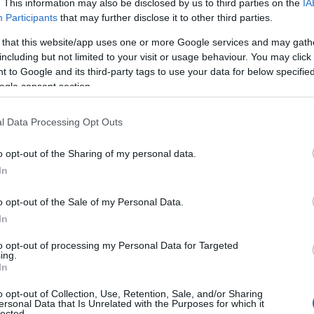
. This information may also be disclosed by us to third parties on the
IA
έξει πλευρά. Την ίδια στιγμή ο πατήρ
Participants
that may further disclose it to other third parties.
 πως αν συγκληθεί δεύτερη φορά
 that this website/app uses one or more Google services and may gath
ε απόσχιση και δημόσια διαπόμπευση.
including but not limited to your visit or usage behaviour. You may click 
 to Google and its third-party tags to use your data for below specifi
ΙΑΦΗΜΙΣΗ
ogle consent section.
l Data Processing Opt Outs
o opt-out of the Sharing of my personal data.
In
o opt-out of the Sale of my Personal Data.
In
to opt-out of processing my Personal Data for Targeted
ing.
In
ίνει τον Σωτήρη, έχοντας ενδείξεις πως
ισης της Δέσποινας, ενώ η ανησυχία του
o opt-out of Collection, Use, Retention, Sale, and/or Sharing
ersonal Data that Is Unrelated with the Purposes for which it
για την επιπλοκή στην εγκυμοσύνη της.
lected.