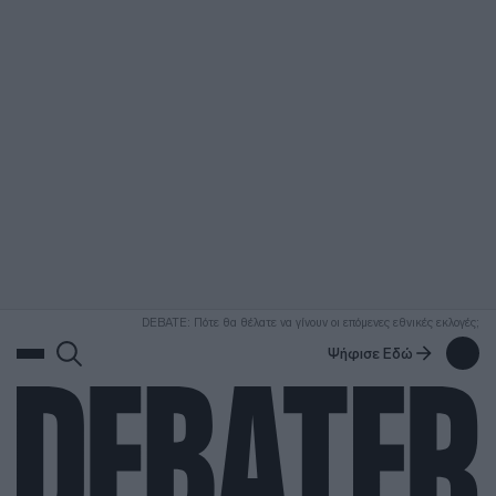
ΑΝΑΖΗΤΗΣΗ
DEBATE: Πότε θα θέλατε να γίνουν οι επόμενες εθνικές εκλογές;
Ψήφισε Εδώ