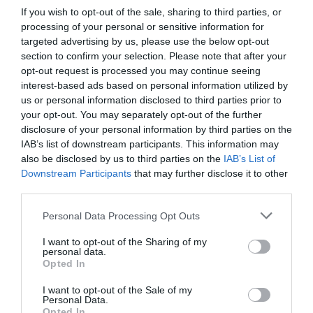
Προσθήκη ως προτεινόμενη
If you wish to opt-out of the sale, sharing to third parties, or
πηγή στην Google
processing of your personal or sensitive information for
targeted advertising by us, please use the below opt-out
section to confirm your selection. Please note that after your
opt-out request is processed you may continue seeing
Ακολούθησε το debater.gr στο
Google News
και μάθετε πρώτοι όλες τις ειδήσεις
interest-based ads based on personal information utilized by
us or personal information disclosed to third parties prior to
your opt-out. You may separately opt-out of the further
Share
Tweet
disclosure of your personal information by third parties on the
IAB’s list of downstream participants. This information may
also be disclosed by us to third parties on the
IAB’s List of
ΑΣΗΜΙΝΑ ΧΑΤΖΗΑΝΔΡΕΟΥ
ΤΡΑΓΟΥΔΙΣΤΕΣ
Downstream Participants
that may further disclose it to other
ΧΡΗΣΤΟΣ ΔΑΝΤΗΣ
third parties.
Please note that this website/app uses one or more Google
ΔΙΑΦΗΜΙΣΗ
Personal Data Processing Opt Outs
services and may gather and store information including but
not limited to your visit or usage behaviour. You may click to
I want to opt-out of the Sharing of my
personal data.
grant or deny consent to Google and its third-party tags to
Opted In
use your data for below specified purposes in below Google
consent section.
I want to opt-out of the Sale of my
Personal Data.
Opted In