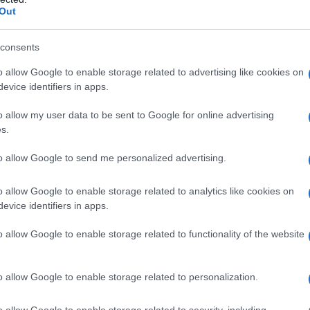
 Τούρκου μεγιστάνα να μαγνητίζει όλα
Out
ς παρουσία.
consents
και η Ayca Cagla Altunkaya επισφράγισαν
o allow Google to enable storage related to advertising like cookies on
βριο του 2024
στην
evice identifiers in apps.
ς Acun Media, γνωστός και για την
οιήσει συνολικά τέσσερις γάμους και
o allow my user data to be sent to Google for online advertising
s.
to allow Google to send me personalized advertising.
o allow Google to enable storage related to analytics like cookies on
evice identifiers in apps.
o allow Google to enable storage related to functionality of the website
o allow Google to enable storage related to personalization.
o allow Google to enable storage related to security, including