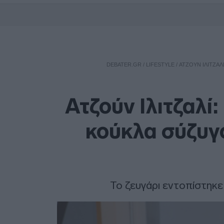
DEBATER.GR
/
LIFESTYLE
/
ΑΤΖΟΎΝ ΙΛΙΤΖΑΛ
Ατζούν Ιλιτζαλί
κούκλα σύζυγό
Το ζευγάρι εντοπίστηκε