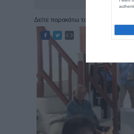
authenti
Δείτε παρακάτω το βίντεο: