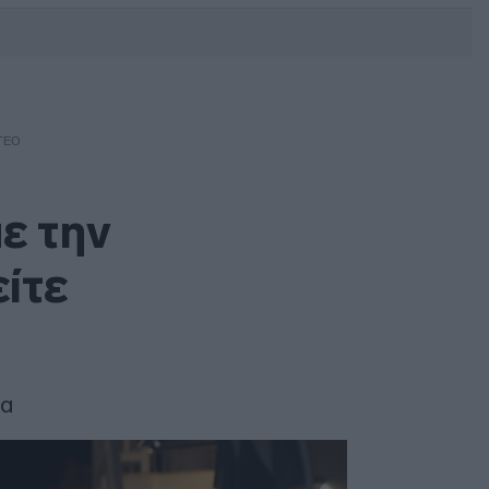
DEBATE: Πότε θα θέλατε να
γίνουν οι επόμενες εθνικές
εκλογές;
ΤΕΟ
ε την
ίτε
ια