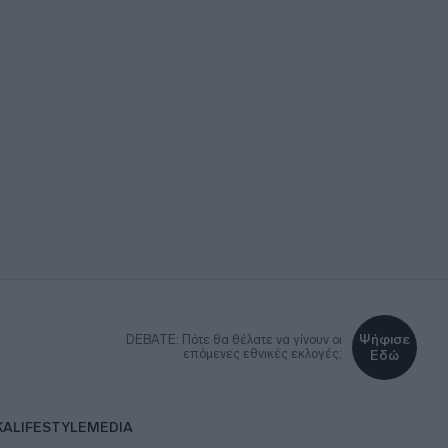
Ψήφισε
DEBATE: Πότε θα θέλατε να γίνουν οι
επόμενες εθνικές εκλογές;
Εδώ
ΚΑ
LIFESTYLE
MEDIA