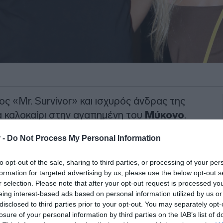
ος «Mr. Survivor» και ισχυρός άνδρας της
α καλοκαίρι στην αγαπημένη του
Μύκονο
.
ενος ένα μικρό διάλειμμα από τις
 -
Do Not Process My Personal Information
οχρεώσεις, απολαμβάνει στιγμές
των ανέμων, έχοντας στο πλευρό του την
to opt-out of the sale, sharing to third parties, or processing of your per
a Altunkaya
.
formation for targeted advertising by us, please use the below opt-out s
r selection. Please note that after your opt-out request is processed y
μερα του Mykonos Live TV σε βραδινή
eing interest-based ads based on personal information utilized by us or
disclosed to third parties prior to your opt-out. You may separately opt-
Ο Ατζούν Ιλιτζαλί, όπως συνηθίζει, δεν
losure of your personal information by third parties on the IAB’s list of
ς θαυμαστές που τον αναγνώρισαν στον