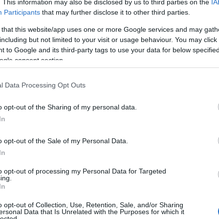
. This information may also be disclosed by us to third parties on the
IA
Participants
that may further disclose it to other third parties.
 that this website/app uses one or more Google services and may gath
ΙΑΦΗΜΙΣΗ
including but not limited to your visit or usage behaviour. You may click 
 to Google and its third-party tags to use your data for below specifi
ogle consent section.
l Data Processing Opt Outs
o opt-out of the Sharing of my personal data.
In
o opt-out of the Sale of my Personal Data.
In
ί: Παντρεύτηκε την 25χρονη σύντροφό
to opt-out of processing my Personal Data for Targeted
ing.
In
o opt-out of Collection, Use, Retention, Sale, and/or Sharing
αμογελαστό στον φωτογραφικό φακό, με
ersonal Data that Is Unrelated with the Purposes for which it
lected.