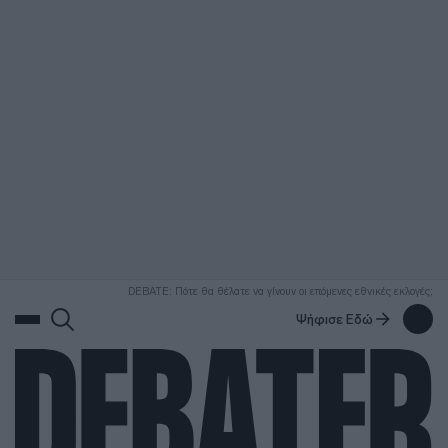
ΑΝΑΖΗΤΗΣΗ
DEBATE: Πότε θα θέλατε να γίνουν οι επόμενες εθνικές εκλογές;
Ψήφισε Εδώ