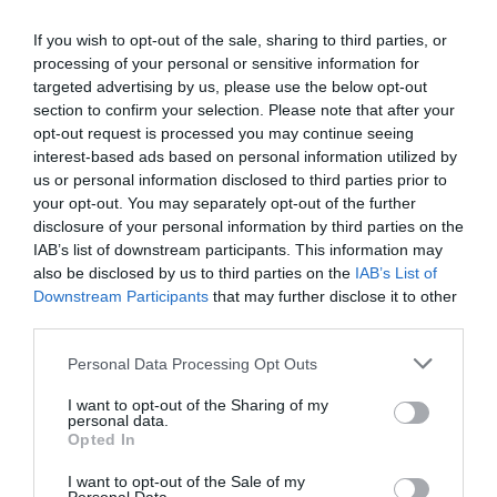
βίντεο για τη ζωή του 26χρονου Αφγανού
If you wish to opt-out of the sale, sharing to third parties, or
– Είχε γυριστεί όταν ήταν στη Μόρια
processing of your personal or sensitive information for
targeted advertising by us, please use the below opt-out
Μεξικό και Αργεντινή στηρίζουν τον
section to confirm your selection. Please note that after your
Ινφαντίνο, ενώ συνεχίζεται η κρίση στη
opt-out request is processed you may continue seeing
FIFA
interest-based ads based on personal information utilized by
us or personal information disclosed to third parties prior to
Εμπρησμός στη Marfin: Προθεσμία για να
your opt-out. You may separately opt-out of the further
απολογηθεί την Τρίτη έλαβε η 46χρονη –
disclosure of your personal information by third parties on the
Παραμένει κρατούμενη στη ΓΑΔΑ
IAB’s list of downstream participants. This information may
also be disclosed by us to third parties on the
IAB’s List of
Downstream Participants
that may further disclose it to other
third parties.
Ακολούθησε το debater.gr στο
Google News
και μάθετε πρώτοι όλες τις ειδήσεις
Please note that this website/app uses one or more Google
Personal Data Processing Opt Outs
services and may gather and store information including but
not limited to your visit or usage behaviour. You may click to
I want to opt-out of the Sharing of my
Share
Tweet
personal data.
grant or deny consent to Google and its third-party tags to
Opted In
use your data for below specified purposes in below Google
ΘΕΡΙΝΕΣ ΕΚΠΤΩΣΕΙΣ
consent section.
I want to opt-out of the Sale of my