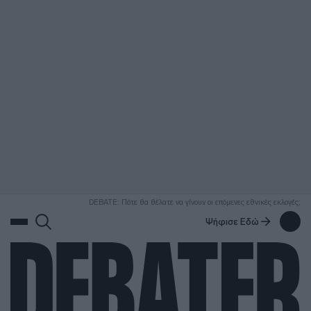
ΑΝΑΖΗΤΗΣΗ
DEBATE: Πότε θα θέλατε να γίνουν οι επόμενες εθνικές εκλογές;
Ψήφισε Εδώ