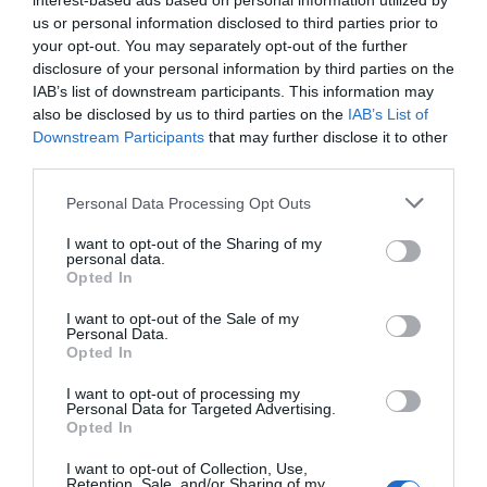
interest-based ads based on personal information utilized by
us or personal information disclosed to third parties prior to
Ακολούθησε το debater.gr στο
Google News
your opt-out. You may separately opt-out of the further
και μάθετε πρώτοι όλες τις ειδήσεις
disclosure of your personal information by third parties on the
IAB’s list of downstream participants. This information may
also be disclosed by us to third parties on the
IAB’s List of
Share
Tweet
Downstream Participants
that may further disclose it to other
third parties.
ΘΕΡΙΝΕΣ ΕΚΠΤΩΣΕΙΣ
Please note that this website/app uses one or more Google
Personal Data Processing Opt Outs
services and may gather and store information including but
ΔΙΑΦΗΜΙΣΗ
not limited to your visit or usage behaviour. You may click to
I want to opt-out of the Sharing of my
personal data.
grant or deny consent to Google and its third-party tags to
Opted In
use your data for below specified purposes in below Google
consent section.
I want to opt-out of the Sale of my
Personal Data.
Opted In
I want to opt-out of processing my
Personal Data for Targeted Advertising.
Opted In
I want to opt-out of Collection, Use,
Retention, Sale, and/or Sharing of my