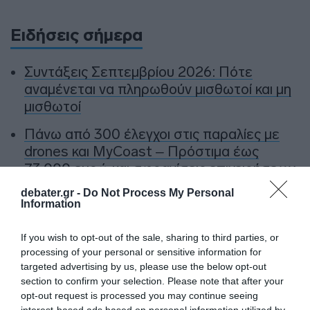
Ειδήσεις σήμερα
Συντάξεις Σεπτεμβρίου 2026: Πότε
αναμένεται να πληρωθούν μισθωτοί και μη
μισθωτοί
Πάνω από 300 έλεγχοι στις παραλίες με
drones και MyCoast – Πρόστιμα έως
73.000 ευρώ και σφραγίσεις επιχειρήσεων
debater.gr -
Do Not Process My Personal
Θεοδωρικάκος: “Συμβάλλουμε στην εθνική
Information
ασφάλεια της πατρίδας μας με νέο
αναπτυξιακό καθεστώς για την Άμυνα”
If you wish to opt-out of the sale, sharing to third parties, or
processing of your personal or sensitive information for
Οκτώ χρήσιμες οδηγίες για την ασφάλεια
targeted advertising by us, please use the below opt-out
στο νερό από τον Ελληνικό Ερυθρό
section to confirm your selection. Please note that after your
Σταυρό
opt-out request is processed you may continue seeing