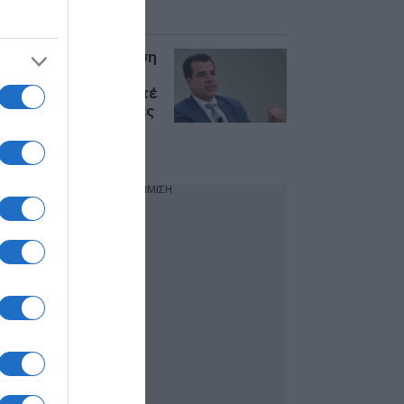
από αύριο
Πλεύρης: “Η υπόθεση
της Marfin δεν
εγκαταλείφθηκε ποτέ
– Οι μεταναστευτικές
ροές έχουν μειωθεί
κατά περίπου 33%”
ΔΙΑΦΗΜΙΣΗ