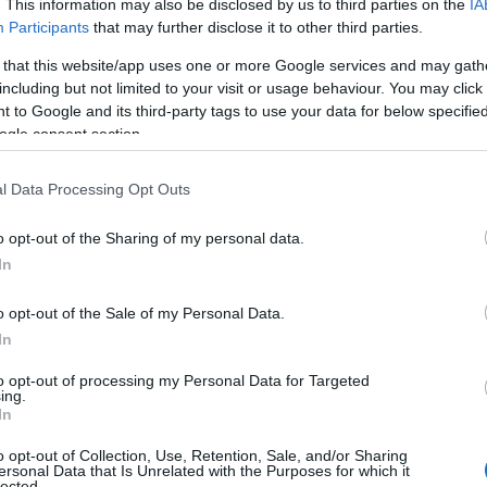
”) όλων όσοι εισέρχονται παράτυπα στην
. This information may also be disclosed by us to third parties on the
IA
Participants
that may further disclose it to other third parties.
σιών ασύλου μέσω fast-trackσυνοριακών
άμματα.
 that this website/app uses one or more Google services and may gath
including but not limited to your visit or usage behaviour. You may click 
 to Google and its third-party tags to use your data for below specifi
ΙΑΦΗΜΙΣΗ
ogle consent section.
l Data Processing Opt Outs
o opt-out of the Sharing of my personal data.
In
o opt-out of the Sale of my Personal Data.
In
to opt-out of processing my Personal Data for Targeted
ing.
 ως μια πιο αυστηρή αλλά και πιο
In
η διαχείριση των μεταναστευτικών ροών,
o opt-out of Collection, Use, Retention, Sale, and/or Sharing
ersonal Data that Is Unrelated with the Purposes for which it
συνόρων, στην ταχύτερη καταγραφή και
lected.