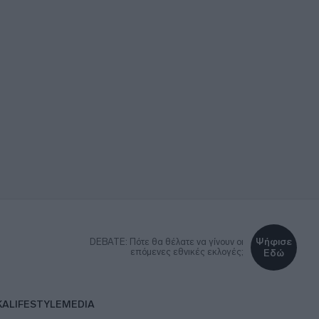
Ψήφισε
DEBATE: Πότε θα θέλατε να γίνουν οι
επόμενες εθνικές εκλογές;
Εδώ
ΚΑ
LIFESTYLE
MEDIA