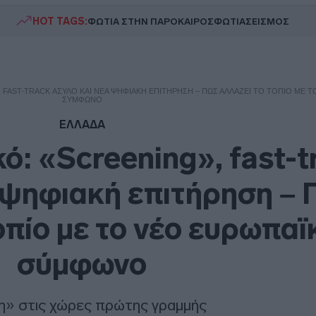
HOT TAGS:
ΦΩΤΙΑ ΣΤΗΝ ΠΑΡΟ
ΚΑΙΡΟΣ
ΦΩΤΙΑ
ΣΕΙΣΜΟΣ
 FAST-TRACK ΆΣΥΛΟ ΚΑΙ ΝΈΑ ΨΗΦΙΑΚΉ ΕΠΙΤΉΡΗΣΗ – ΠΏΣ ΑΛΛΆΖΕΙ ΤΟ ΤΟΠΊΟ ΜΕ 
ΣΎΜΦΩΝΟ
ΕΛΛΑΔΑ
ό: «Screening», fast-t
 ψηφιακή επιτήρηση –
οπίο με το νέο ευρωπαϊ
σύμφωνο
η» στις χώρες πρώτης γραμμής