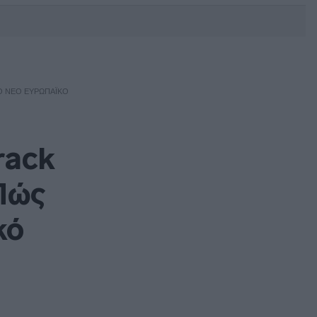
DEBATE: Πότε θα θέλατε να
γίνουν οι επόμενες εθνικές
εκλογές;
ΤΟ ΝΈΟ ΕΥΡΩΠΑΪΚΌ
rack
 Πώς
κό