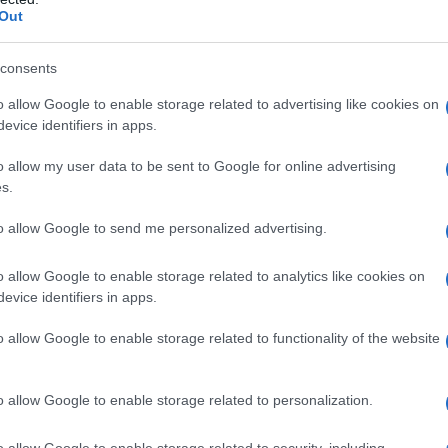
Out
ύλου,
Θάνος Πλεύρης
, έχει υποστηρίξει
consents
ναγκαίο εργαλείο προστασίας των
o allow Google to enable storage related to advertising like cookies on
ς στον «διαχωρισμό προσφύγων και
evice identifiers in apps.
ανάγκη ενίσχυσης των επιστροφών όσων
o allow my user data to be sent to Google for online advertising
s.
πη «οφείλει να δώσει μεγαλύτερη
to allow Google to send me personalized advertising.
ροστασία των εξωτερικών συνόρων».
o allow Google to enable storage related to analytics like cookies on
evice identifiers in apps.
o allow Google to enable storage related to functionality of the website
o allow Google to enable storage related to personalization.
o allow Google to enable storage related to security, including