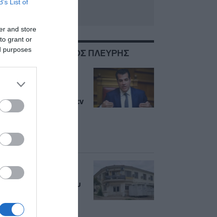
B’s List of
er and store
to grant or
ed purposes
ΣΧΕΤΙΚΑ ΜΕ:ΘΑΝΟΣ ΠΛΕΥΡΗΣ
Πλεύρης κατά
Κυριαζίδη για
Κωνσταντοπούλου:
“Σε καμιά γυναίκα δεν
λέγονται αυτά που
είπε – Το θέμα είχε
κλείσει, δεν έπρεπε
να ανοίξει εκ νέου”
Θερμοπύλες:
Οριστικό λουκέτο
στις 30 Σεπτεμβρίου
για τη δομή
μεταναστών –
Σταδιακή εκκένωση