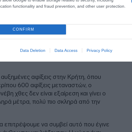
cation functionality and fraud prevention, and other user protection.
CONFIRM
για τη διαχείριση των μεταναστευτικών
ποιώντας ότι εάν η αυξημένη πίεση στα
Data Deletion
Data Access
Privacy Policy
αι έτοιμη να προχωρήσει σε ακόμη
 αυξημένες αφίξεις στην Κρήτη, όπου
ρίπου 600 αφίξεις μεταναστών, ο
έβη χθες δεν είναι εξαίρεση και γίνει ο
ηρά μέτρα, πολύ πιο σκληρά από την
α επιτρέψουμε να συμβεί αυτό που έγινε