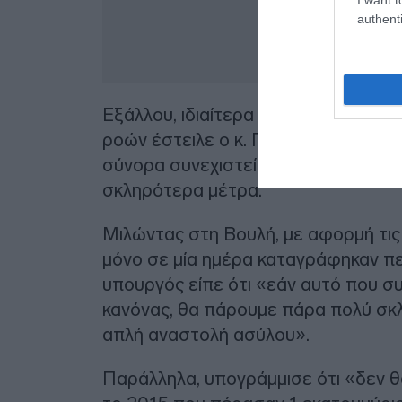
authenti
Εξάλλου, ιδιαίτερα αυστηρό μήνυμα 
ροών έστειλε ο κ. Πλεύρης, προειδο
σύνορα συνεχιστεί, η κυβέρνηση είν
σκληρότερα μέτρα.
Μιλώντας στη Βουλή, με αφορμή τις
μόνο σε μία ημέρα καταγράφηκαν πε
υπουργός είπε ότι «εάν αυτό που συν
κανόνας, θα πάρουμε πάρα πολύ σκλ
απλή αναστολή ασύλου».
Παράλληλα, υπογράμμισε ότι «δεν θ