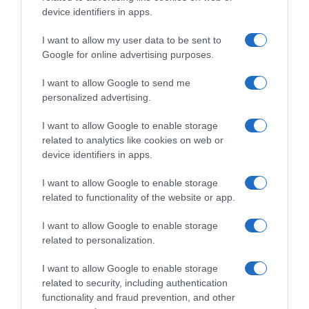
την ιστοσελίδα:
https://link.xe.gr/foititikos-
device identifiers in apps.
diagonismos
I want to allow my user data to be sent to
Google for online advertising purposes.
Προσθήκη ως προτεινόμενη
I want to allow Google to send me
πηγή στην Google
personalized advertising.
I want to allow Google to enable storage
Ειδήσεις σήμερα
related to analytics like cookies on web or
device identifiers in apps.
Δείτε τις προσπάθειες χελώνας να
I want to allow Google to enable storage
γεννήσει σε παραλία της Ρόδου – Η
related to functionality of the website or app.
προειδοποίηση των κατοίκων (βίντεο)
I want to allow Google to enable storage
Τροχαίο στον Κηφισό – Καθυστερήσεις
related to personalization.
στο ρεύμα προς Πειραιά
I want to allow Google to enable storage
Μητσοτάκης: “Η ενίσχυση της
related to security, including authentication
functionality and fraud prevention, and other
παραγωγικής βάσης στρατηγική