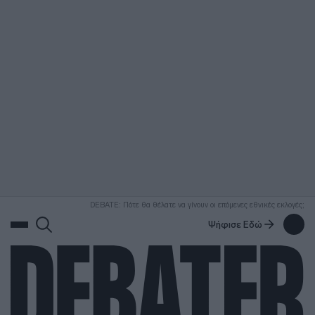
ΑΝΑΖΗΤΗΣΗ
DEBATE: Πότε θα θέλατε να γίνουν οι επόμενες εθνικές εκλογές;
Ψήφισε Εδώ