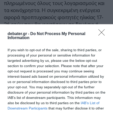
πληρωμένους όλους τους λογαριασμούς και
τα κοινόχρηστα. Η συγκεκριμένη ενέργεια
αφορά προπτυχιακούς φοιτητές ηλικίας 17-
26 ετών που θα φοιτήσουν σε δημόσιο ή
ιδιωτικό εκπαιδευτικό ίδρυμα στην Αττική το
debater.gr -
Do Not Process My Personal
Information
ακαδημαϊκό έτος 2026-2027
(συμπεριλαμβάνονται και οι πρωτοετείς). Ο
If you wish to opt-out of the sale, sharing to third parties, or
νικητής θα διαμείνει για 12 μήνες σε ένα
processing of your personal or sensitive information for
πλήρως εξοπλισμένο διαμέρισμα στο Units
targeted advertising by us, please use the below opt-out
section to confirm your selection. Please note that after your
Parkside στην Καισαριανή (Σειρήνων 47),
opt-out request is processed you may continue seeing
χωρίς καμία επιβάρυνση για ενοίκια,
interest-based ads based on personal information utilized by
λογαριασμούς και κοινόχρηστα
us or personal information disclosed to third parties prior to
your opt-out. You may separately opt-out of the further
disclosure of your personal information by third parties on the
Ο διαγωνισμός θα παραμείνει ενεργός έως
IAB’s list of downstream participants. This information may
και τις 30 Ιουλίου 2026 στις 23:59. Η
also be disclosed by us to third parties on the
IAB’s List of
κλήρωση θα πραγματοποιηθεί μέσω
Downstream Participants
that may further disclose it to other