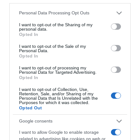
third parties.
πιστοποιημένης ψηφιακής εφαρμογής
τυχαίας επιλογής, διασφαλίζοντας τη
Please note that this website/app uses one or more Google
Personal Data Processing Opt Outs
services and may gather and store information including but
διαφάνεια και το αδιάβλητο της διαδικασίας.
not limited to your visit or usage behaviour. You may click to
I want to opt-out of the Sharing of my
personal data.
grant or deny consent to Google and its third-party tags to
ΔΙΑΦΗΜΙΣΗ
Opted In
use your data for below specified purposes in below Google
consent section.
I want to opt-out of the Sale of my
Personal Data.
Opted In
I want to opt-out of processing my
Personal Data for Targeted Advertising.
Opted In
I want to opt-out of Collection, Use,
Retention, Sale, and/or Sharing of my
Personal Data that Is Unrelated with the
Purposes for which it was collected.
Opted Out
Για τους αναλυτικούς όρους συμμετοχής και
Google consents
τις προϋποθέσεις ταυτοποίησης, οι
I want to allow Google to enable storage
ενδιαφερόμενοι μπορούν να επισκεφτούν
related to advertising like cookies on web or