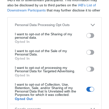
also be disclosed by us to third parties on the
IAB’s List of
Downstream Participants
that may further disclose it to other
third parties.
Please note that this website/app uses one or more Google
Personal Data Processing Opt Outs
services and may gather and store information including but
not limited to your visit or usage behaviour. You may click to
I want to opt-out of the Sharing of my
personal data.
grant or deny consent to Google and its third-party tags to
Opted In
use your data for below specified purposes in below Google
consent section.
I want to opt-out of the Sale of my
Personal Data.
Opted In
I want to opt-out of processing my
Personal Data for Targeted Advertising.
Opted In
I want to opt-out of Collection, Use,
Retention, Sale, and/or Sharing of my
Personal Data that Is Unrelated with the
Purposes for which it was collected.
Opted Out
ΟΙΚΟΝΟΜΙΑ