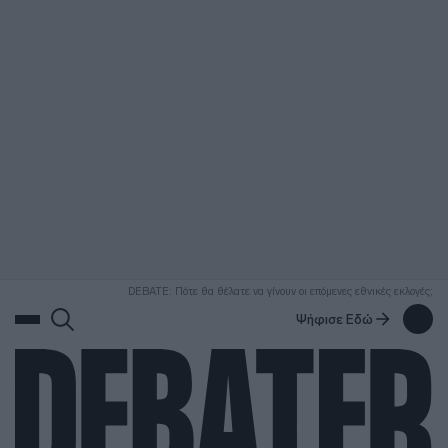
ΑΝΑΖΗΤΗΣΗ
DEBATE: Πότε θα θέλατε να γίνουν οι επόμενες εθνικές εκλογές;
Ψήφισε Εδώ