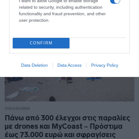
I want to allow Google to enable storage
related to security, including authentication
Πότε θα λάβουν τα χρήματα οι ανασφάλιστοι υπερήλικες
functionality and fraud prevention, and other
user protection.
CONFIRM
Data Deletion
Data Access
Privacy Policy
ΟΙΚΟΝΟΜΙΑ
Πάνω από 300 έλεγχοι στις παραλίες
με drones και MyCoast – Πρόστιμα
έως 73.000 ευρώ και σφραγίσεις