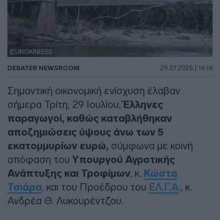
(EUROKINISSI)
DEBATER NEWSROOM
29.07.2025 | 16:16
Σημαντική οικονομική ενίσχυση έλαβαν
σήμερα Τρίτη, 29 Ιουλίου,
Έλληνες
παραγωγοί, καθώς καταβλήθηκαν
αποζημιώσεις ύψους άνω των 5
εκατομμυρίων ευρώ,
σύμφωνα με κοινή
απόφαση του
Υπουργού Αγροτικής
Ανάπτυξης και Τροφίμων
, κ.
Κώστα
Τσιάρα
, και του Προέδρου του
ΕΛ.Γ.Α
., κ.
Ανδρέα Θ. Λυκουρέντζου.