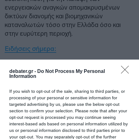
ενεργειακών αναγκών απομακρυσμένων
δικτύων διανομής και βιομηχανικών
καταναλωτών τόσο στην Ελλάδα όσο και
στην ευρύτερη περιοχή.
Ειδήσεις σήμερα:
Κωνσταντοπούλου: “Προετοιμάζομαι κάθε
debater.gr -
Do Not Process My Personal
μέρα και δουλεύω σκληρά για να γίνω η
Information
πρώτη γυναίκα πρωθυπουργός”
If you wish to opt-out of the sale, sharing to third parties, or
ΔΙΑΦΗΜΙΣΗ
processing of your personal or sensitive information for
targeted advertising by us, please use the below opt-out
section to confirm your selection. Please note that after your
opt-out request is processed you may continue seeing
interest-based ads based on personal information utilized by
us or personal information disclosed to third parties prior to
your opt-out. You may separately opt-out of the further