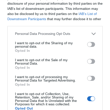
disclosure of your personal information by third parties on the
IAB’s list of downstream participants. This information may
also be disclosed by us to third parties on the
IAB’s List of
Downstream Participants
that may further disclose it to other
third parties.
Θεσσαλονίκη: Πώς λειτουργούσε η
Please note that this website/app uses one or more Google
Personal Data Processing Opt Outs
services and may gather and store information including but
μακάβρια “φάμπρικα” στην Ιατροδικαστική
not limited to your visit or usage behaviour. You may click to
I want to opt-out of the Sharing of my
Υπηρεσία – Ο τιμοκατάλογος
personal data.
grant or deny consent to Google and its third-party tags to
Opted In
use your data for below specified purposes in below Google
consent section.
I want to opt-out of the Sale of my
Προσθήκη ως προτεινόμενη
Personal Data.
πηγή στην Google
Opted In
I want to opt-out of processing my
Personal Data for Targeted Advertising.
Opted In
Ακολούθησε το debater.gr στο
Google News
και μάθετε πρώτοι όλες τις ειδήσεις
I want to opt-out of Collection, Use,
Retention, Sale, and/or Sharing of my
Personal Data that Is Unrelated with the
Purposes for which it was collected.
Share
Tweet
Opted Out