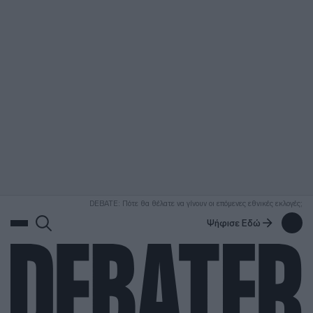
ΑΝΑΖΗΤΗΣΗ
DEBATE: Πότε θα θέλατε να γίνουν οι επόμενες εθνικές εκλογές;
Ψήφισε Εδώ