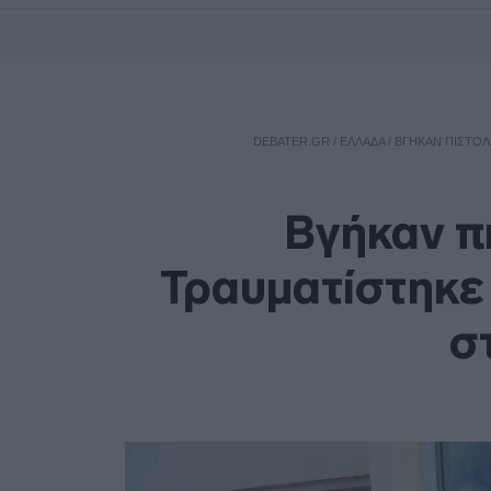
DEBATER.GR
/
ΕΛΛΑΔΑ
/
ΒΓΉΚΑΝ ΠΙΣΤΌΛ
Βγήκαν π
Τραυματίστηκε
σ