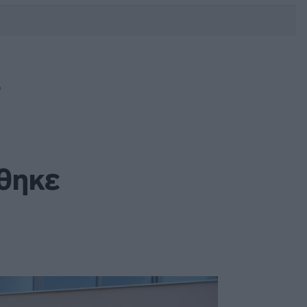
DEBATE: Πότε θα θέλατε να
γίνουν οι επόμενες εθνικές
εκλογές;
Ο
θηκε