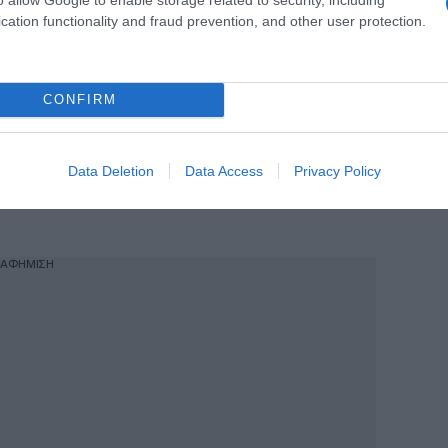
cation functionality and fraud prevention, and other user protection.
χρόνια μετά τη δολοφονία του συζύγου
d)
CONFIRM
ν Εθνική Ιταλίας ο Κιελίνι
Data Deletion
Data Access
Privacy Policy
σεις το Πάσχα στην Κεντρική
ΙΑΦΗΜΙΣΗ