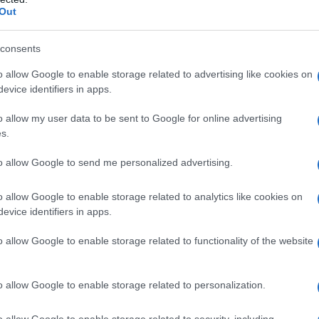
Out
δράστης ενώ σύμφωνα με τις πρώτες
 ένα ατυχές περιστατικό. Οι δύο άνδρες
consents
χρόνια υπάρχει ένταση μεταξύ τους, για
o allow Google to enable storage related to advertising like cookies on
ρές, η οποία έδειχνε το τελευταίο
evice identifiers in apps.
ίτων να έχει ομαλοποιηθεί.
o allow my user data to be sent to Google for online advertising
s.
to allow Google to send me personalized advertising.
o allow Google to enable storage related to analytics like cookies on
evice identifiers in apps.
o allow Google to enable storage related to functionality of the website
o allow Google to enable storage related to personalization.
o allow Google to enable storage related to security, including