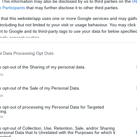
χώρο εργασίας του θύματος όπου και
. This information may also be disclosed by us to third parties on the
IA
Participants
that may further disclose it to other third parties.
ισμό. Θραύσμα σφαίρας βρήκε το θύμα
ς διέφυγε προς άγνωστη κατεύθυνση.
 that this website/app uses one or more Google services and may gath
including but not limited to your visit or usage behaviour. You may click 
 to Google and its third-party tags to use your data for below specifi
ΙΑΦΗΜΙΣΗ
ogle consent section.
l Data Processing Opt Outs
o opt-out of the Sharing of my personal data.
In
o opt-out of the Sale of my Personal Data.
In
to opt-out of processing my Personal Data for Targeted
ing.
έντρο Υγείας Ανωγείων
και κατόπιν στο
In
ρασχέθηκαν οι πρώτες βοήθειες χωρίς να
o opt-out of Collection, Use, Retention, Sale, and/or Sharing
ersonal Data that Is Unrelated with the Purposes for which it
lected.