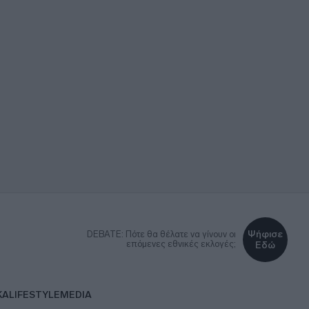
Ψήφισε
DEBATE: Πότε θα θέλατε να γίνουν οι
επόμενες εθνικές εκλογές;
Εδώ
ΚΑ
LIFESTYLE
MEDIA