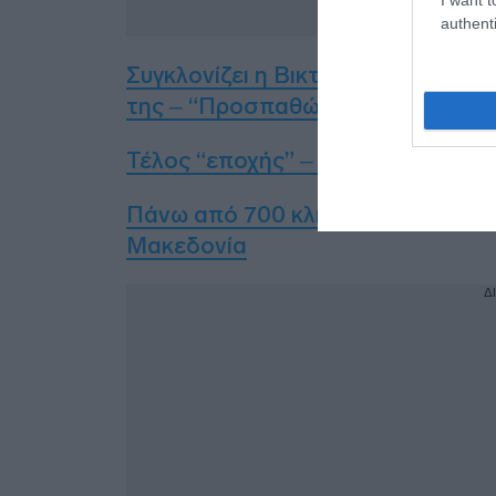
authenti
Συγκλονίζει η Βικτώρια Καρύδα 4 
της – “Προσπαθώ να παλέψω” (vi
Τέλος “εποχής” – Σταματάει από τη
Πάνω από 700 κλήσεις για παραβά
Μακεδονία
Δ