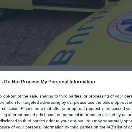
 -
Do Not Process My Personal Information
κε από σφαίρα πυροβόλου όπλου στα
to opt-out of the sale, sharing to third parties, or processing of your per
ίνδυνο, το μεσημέρι της Τρίτης του Πάσχα
formation for targeted advertising by us, please use the below opt-out s
r selection. Please note that after your opt-out request is processed y
eing interest-based ads based on personal information utilized by us or
disclosed to third parties prior to your opt-out. You may separately opt-
νας 32χρονος, κάτοικος Ανωγείων, λόγω
losure of your personal information by third parties on the IAB’s list of