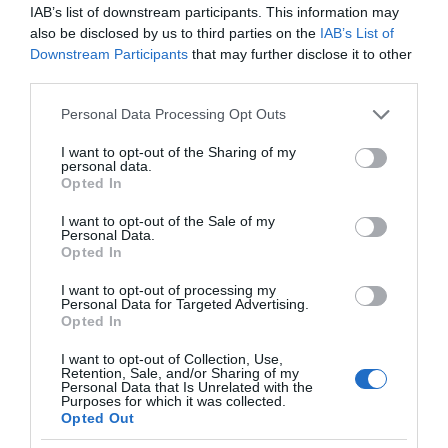
IAB’s list of downstream participants. This information may
also be disclosed by us to third parties on the
IAB’s List of
Downstream Participants
that may further disclose it to other
third parties.
Please note that this website/app uses one or more Google
Personal Data Processing Opt Outs
services and may gather and store information including but
not limited to your visit or usage behaviour. You may click to
I want to opt-out of the Sharing of my
personal data.
grant or deny consent to Google and its third-party tags to
Opted In
use your data for below specified purposes in below Google
consent section.
I want to opt-out of the Sale of my
Personal Data.
Opted In
I want to opt-out of processing my
Personal Data for Targeted Advertising.
Opted In
ΕΛΛΑΔΑ
I want to opt-out of Collection, Use,
Retention, Sale, and/or Sharing of my
Personal Data that Is Unrelated with the
Purposes for which it was collected.
Opted Out