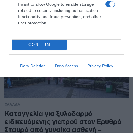
Ο άνδρας είχε διαφύγει στο εξωτερικό κι επέστρεψε στην
I want to allow Google to enable storage
Ελλάδα
related to security, including authentication
functionality and fraud prevention, and other
user protection.
CONFIRM
Data Deletion
Data Access
Privacy Policy
ΕΛΛΑΔΑ
Καταγγελία για ξυλοδαρμό
ειδικευόμενης γιατρού στον Ερυθρό
Σταυρό από γυναίκα ασθενή –