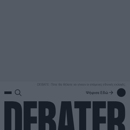
ΑΝΑΖΗΤΗΣΗ
DEBATE: Πότε θα θέλατε να γίνουν οι επόμενες εθνικές εκλογές;
Ψήφισε Εδώ