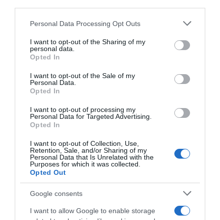
third parties.
Please note that this website/app uses one or more Google
Personal Data Processing Opt Outs
services and may gather and store information including but
not limited to your visit or usage behaviour. You may click to
I want to opt-out of the Sharing of my
personal data.
grant or deny consent to Google and its third-party tags to
Opted In
use your data for below specified purposes in below Google
consent section.
I want to opt-out of the Sale of my
Personal Data.
Opted In
ΕΛΛΑΔΑ
I want to opt-out of processing my
Εν αναμονή της έκδοσής του στην
Personal Data for Targeted Advertising.
Opted In
Ελλάδα ο εκτελεστής της Greek
Mafia που συνελήφθη στη Γερμανία –
I want to opt-out of Collection, Use,
Retention, Sale, and/or Sharing of my
Για ποιες δολοφονίες κατηγορείται
Personal Data that Is Unrelated with the
Purposes for which it was collected.
Opted Out
Οι Αρχές έδωσαν στη δημοσιότητα τα στοιχεία και άλλου
ατόμου της συμμορίας που καταζητείται
Google consents
I want to allow Google to enable storage