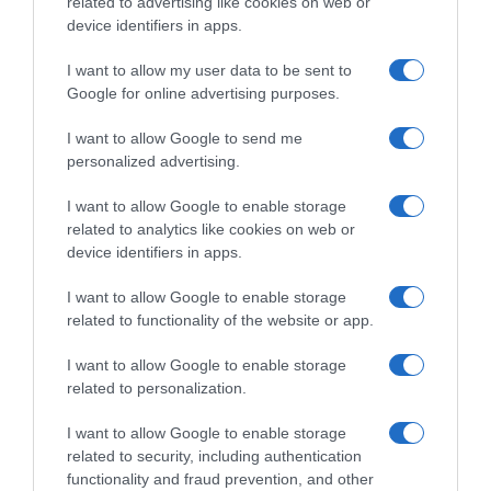
related to advertising like cookies on web or
device identifiers in apps.
I want to allow my user data to be sent to
Google for online advertising purposes.
I want to allow Google to send me
personalized advertising.
I want to allow Google to enable storage
related to analytics like cookies on web or
device identifiers in apps.
ΕΛΛΑΔΑ
I want to allow Google to enable storage
Μύκονος: Συνελήφθη 56χρονος στο
related to functionality of the website or app.
αεροδρόμιο που μετέφερε 2.280
I want to allow Google to enable storage
πακέτα λαθραίων τσιγάρων
related to personalization.
(φωτογραφίες)
I want to allow Google to enable storage
Σε βάρος του συλληφθέντος σχηματίστηκε δικογραφία
related to security, including authentication
functionality and fraud prevention, and other