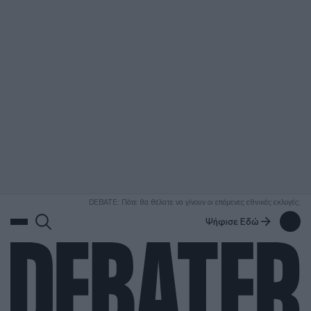
ΑΝΑΖΗΤΗΣΗ
DEBATE: Πότε θα θέλατε να γίνουν οι επόμενες εθνικές εκλογές;
Ψήφισε Εδώ