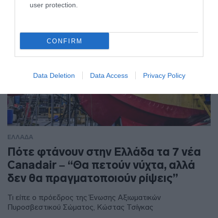
user protection.
CONFIRM
Data Deletion
Data Access
Privacy Policy
ΕΛΛΑΔΑ
Πότε φτάνουν στην Ελλάδα τα 7 νέα
Canadair – “Θα πετούν νύχτα, αλλά
δεν θα πραγματοποιούν ρίψεις”
Τι είπε ο πρόεδρος της Ένωσης Αξιωματικών
Πυροσβεστικού Σώματος, Κώστας Τσίγκας