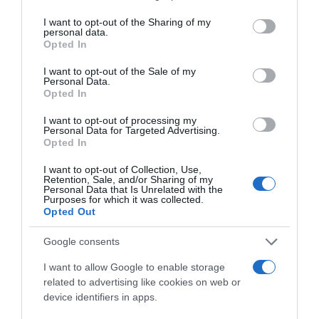
services and may gather and store information including but
not limited to your visit or usage behaviour. You may click to
I want to opt-out of the Sharing of my
personal data.
grant or deny consent to Google and its third-party tags to
ΕΛΛΑΔΑ
Opted In
use your data for below specified purposes in below Google
Προφυλακίστηκαν ο δήμαρχος
consent section.
I want to opt-out of the Sale of my
Στυλίδας και δύο ακόμη για την
Personal Data.
Opted In
καταστροφική πυρκαγιά στην
Αττικοβοιωτία
I want to opt-out of processing my
Personal Data for Targeted Advertising.
Opted In
Ομόφωνη απόφαση Ανακρίτριας και Εισαγγελέα μετά από
μια μαραθώνια διαδικασία
I want to opt-out of Collection, Use,
Retention, Sale, and/or Sharing of my
Personal Data that Is Unrelated with the
Purposes for which it was collected.
Opted Out
Google consents
I want to allow Google to enable storage
related to advertising like cookies on web or
device identifiers in apps.