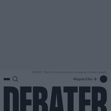
ΑΝΑΖΗΤΗΣΗ
DEBATE: Πότε θα θέλατε να γίνουν οι επόμενες εθνικές εκλογές;
Ψήφισε Εδώ