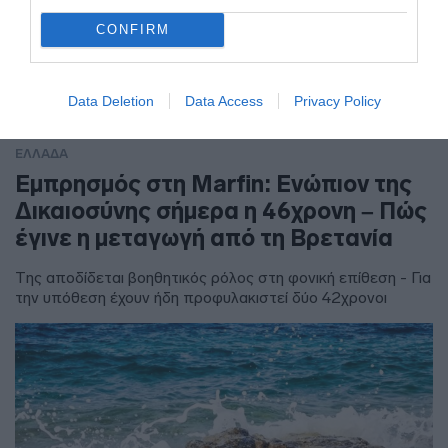
CONFIRM
Data Deletion
Data Access
Privacy Policy
ΕΛΛΑΔΑ
Εμπρησμός στη Marfin: Ενώπιον της
Δικαιοσύνης σήμερα η 46χρονη – Πώς
έγινε η μεταγωγή από τη Βρετανία
Της αποδίδεται βοηθητικός ρόλος στη φονική επίθεση - Για
την υπόθεση έχουν ήδη προφυλακιστεί δύο 42χρονοι