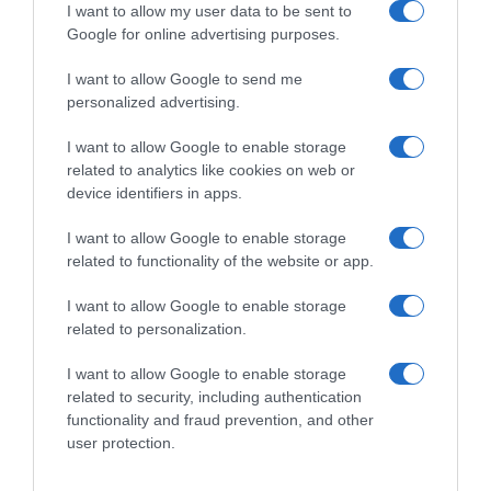
I want to allow my user data to be sent to
Google for online advertising purposes.
I want to allow Google to send me
personalized advertising.
ΕΛΛΑΔΑ
Μάλια: Πώς πνίγηκε η Ολλανδή
I want to allow Google to enable storage
related to analytics like cookies on web or
τουρίστρια -“Παλεύαμε 15 λεπτά να
device identifiers in apps.
την επαναφέρουμε, τα παιδιά
έκλαιγαν”
I want to allow Google to enable storage
related to functionality of the website or app.
Συγκλονίζουν οι μαρτυρίες των ναυαγοσωστών - Τι έδειξε η
νεκροψία–νεκροτομή
I want to allow Google to enable storage
related to personalization.
I want to allow Google to enable storage
related to security, including authentication
functionality and fraud prevention, and other
user protection.