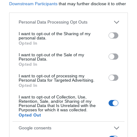
Downstream Participants
that may further disclose it to other
third parties.
Please note that this website/app uses one or more Google
Personal Data Processing Opt Outs
services and may gather and store information including but
not limited to your visit or usage behaviour. You may click to
I want to opt-out of the Sharing of my
personal data.
grant or deny consent to Google and its third-party tags to
Opted In
use your data for below specified purposes in below Google
consent section.
I want to opt-out of the Sale of my
Personal Data.
Opted In
I want to opt-out of processing my
Personal Data for Targeted Advertising.
Opted In
I want to opt-out of Collection, Use,
Retention, Sale, and/or Sharing of my
Personal Data that Is Unrelated with the
Purposes for which it was collected.
Opted Out
Google consents