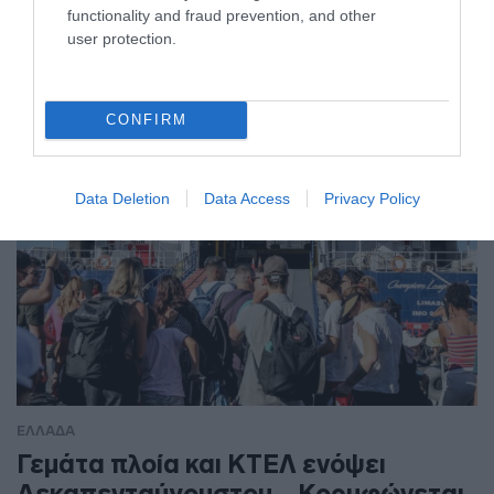
functionality and fraud prevention, and other
έσωσαν οι φωνές της
user protection.
Συνελήφθη ο δράστης
CONFIRM
Data Deletion
Data Access
Privacy Policy
ΕΛΛΑΔΑ
Γεμάτα πλοία και ΚΤΕΛ ενόψει
Δεκαπενταύγουστου – Κορυφώνεται