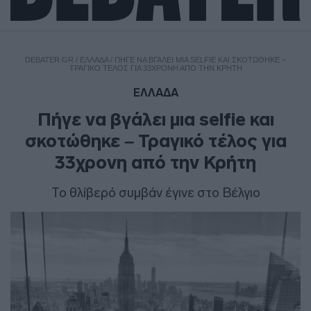
DEBATER.GR
/
ΕΛΛΑΔΑ
/
ΠΉΓΕ ΝΑ ΒΓΆΛΕΙ ΜΙΑ SELFIE ΚΑΙ ΣΚΟΤΏΘΗΚΕ –
ΤΡΑΓΙΚΌ ΤΈΛΟΣ ΓΙΑ 33ΧΡΟΝΗ ΑΠΌ ΤΗΝ ΚΡΉΤΗ
ΕΛΛΑΔΑ
Πήγε να βγάλει μια selfie και
σκοτώθηκε – Τραγικό τέλος για
33χρονη από την Κρήτη
Το θλίβερό συμβάν έγινε στο Βέλγιο