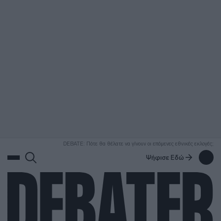
ΑΝΑΖΗΤΗΣΗ
DEBATE: Πότε θα θέλατε να γίνουν οι επόμενες εθνικές εκλογές;
Ψήφισε Εδώ