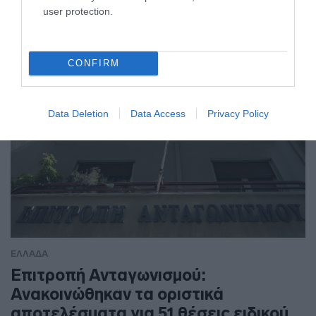
πυρκαγιάς εφαρμόζεται το Σχέδιο Δράσεων Πολιτικής
user protection.
Προστασίας
CONFIRM
Data Deletion
Data Access
Privacy Policy
ΕΛΛΑΔΑ
Επιτροπή Ανταγωνισμού:
Ανακοινώθηκαν τα οριστικά
αποτελέσματα για 51 θέσεις ειδικού