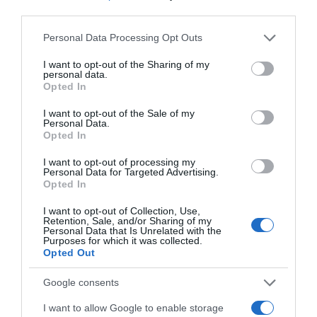
third parties.
Please note that this website/app uses one or more Google
Personal Data Processing Opt Outs
services and may gather and store information including but
not limited to your visit or usage behaviour. You may click to
I want to opt-out of the Sharing of my
personal data.
grant or deny consent to Google and its third-party tags to
Opted In
use your data for below specified purposes in below Google
consent section.
I want to opt-out of the Sale of my
Personal Data.
Opted In
I want to opt-out of processing my
Personal Data for Targeted Advertising.
Opted In
ΕΛΛΑΔΑ
Χαλκιδική: Εντός ορίων τα
I want to opt-out of Collection, Use,
Retention, Sale, and/or Sharing of my
αποτελέσματα από τις πρώτες
Personal Data that Is Unrelated with the
Purposes for which it was collected.
μικροβιολογικές αναλύσεις στο
Opted Out
πόσιμο νερό
Google consents
Σε προηγούμενο έλεγχο ανιχνεύθηκαν μικροβιολογικές
I want to allow Google to enable storage
παράμετροι