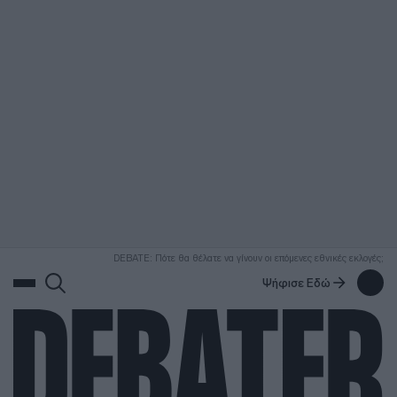
ΑΝΑΖΗΤΗΣΗ
DEBATE: Πότε θα θέλατε να γίνουν οι επόμενες εθνικές εκλογές;
Ψήφισε Εδώ