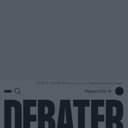
ΑΝΑΖΗΤΗΣΗ
DEBATE: Πότε θα θέλατε να γίνουν οι επόμενες εθνικές εκλογές;
Ψήφισε Εδώ