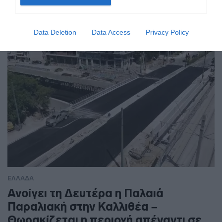
Data Deletion
Data Access
Privacy Policy
ΕΛΛΑΔΑ
Ανοίγει τη Δευτέρα η Παλαιά
Παραλιακή στην Καλλιθέα –
Θωρακίζεται η περιοχή απέναντι σε