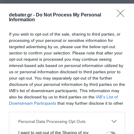
debater.gr -
Do Not Process My Personal
Information
If you wish to opt-out of the sale, sharing to third parties, or
processing of your personal or sensitive information for
targeted advertising by us, please use the below opt-out
section to confirm your selection. Please note that after your
Προσθήκη ως προτεινόμενη
opt-out request is processed you may continue seeing
πηγή στην Google
interest-based ads based on personal information utilized by
us or personal information disclosed to third parties prior to
your opt-out. You may separately opt-out of the further
disclosure of your personal information by third parties on the
Ακολούθησε το debater.gr στο
Google News
IAB’s list of downstream participants. This information may
και μάθετε πρώτοι όλες τις ειδήσεις
also be disclosed by us to third parties on the
IAB’s List of
Downstream Participants
that may further disclose it to other
third parties.
Share
Tweet
Please note that this website/app uses one or more Google
Personal Data Processing Opt Outs
ΔΙΑΦΗΜΙΣΗ
services and may gather and store information including but
not limited to your visit or usage behaviour. You may click to
I want to opt-out of the Sharing of my